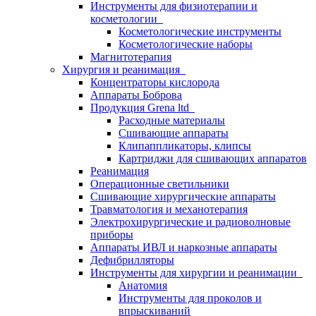
Инструменты для физиотерапии и
косметологии
Косметологические инструменты
Косметологические наборы
Магнитотерапия
Хирургия и реанимация
Концентраторы кислорода
Аппараты Боброва
Продукция Grena ltd
Расходные материалы
Сшивающие аппараты
Клипаппликаторы, клипсы
Картриджи для сшивающих аппаратов
Реанимация
Операционные светильники
Сшивающие хирургические аппараты
Травматология и механотерапия
Электрохирургические и радиоволновые
приборы
Аппараты ИВЛ и наркозные аппараты
Дефибрилляторы
Инструменты для хирургии и реанимации
Анатомия
Инструменты для проколов и
впрыскиваний