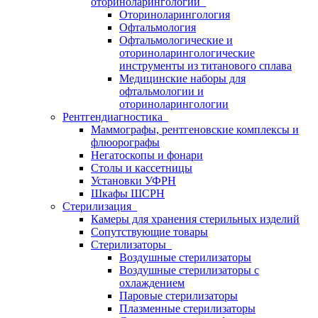
оториноларингологии
Оториноларингология
Офтальмология
Офтальмологические и
оториноларингологические
инструменты из титанового сплава
Медицинские наборы для
офтальмологии и
оториноларингологии
Рентгендиагностика
Маммографы, рентгеновские комплексы и
флюорографы
Негатоскопы и фонари
Столы и кассетницы
Установки УФРН
Шкафы ШСРН
Стерилизация
Камеры для хранения стерильных изделий
Сопутствующие товары
Стерилизаторы
Воздушные стерилизаторы
Воздушные стерилизаторы с
охлаждением
Паровые стерилизаторы
Плазменные стерилизаторы