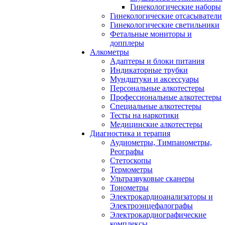
Гинекологические наборы
Гинекологические отсасыватели
Гинекологические светильники
Фетальные мониторы и
допплеры
Алкометры
Адаптеры и блоки питания
Индикаторные трубки
Мундштуки и аксессуары
Персональные алкотестеры
Профессиональные алкотестеры
Специальные алкотестеры
Тесты на наркотики
Медицинские алкотестеры
Диагностика и терапия
Аудиометры, Тимпанометры,
Реографы
Стетоскопы
Термометры
Ультразвуковые сканеры
Тонометры
Электрокардиоанализаторы и
Электроэнцефалографы
Электрокардиографические
комплексы