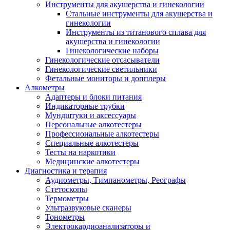
Инструменты для акушерства и гинекологии
Стальные инструменты для акушерства и
гинекологии
Инструменты из титанового сплава для
акушерства и гинекологии
Гинекологические наборы
Гинекологические отсасыватели
Гинекологические светильники
Фетальные мониторы и допплеры
Алкометры
Адаптеры и блоки питания
Индикаторные трубки
Мундштуки и аксессуары
Персональные алкотестеры
Профессиональные алкотестеры
Специальные алкотестеры
Тесты на наркотики
Медицинские алкотестеры
Диагностика и терапия
Аудиометры, Тимпанометры, Реографы
Стетоскопы
Термометры
Ультразвуковые сканеры
Тонометры
Электрокардиоанализаторы и