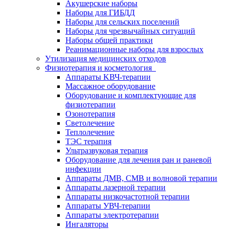
Акушерские наборы
Наборы для ГИБДД
Наборы для сельских поселений
Наборы для чрезвычайных ситуаций
Наборы общей практики
Реанимационные наборы для взрослых
Утилизация медицинских отходов
Физиотерапия и косметология
Аппараты KВЧ-терапии
Массажное оборудование
Оборудование и комплектующие для
физиотерапии
Озонотерапия
Светолечение
Теплолечение
ТЭС терапия
Ультразвуковая терапия
Оборудование для лечения ран и раневой
инфекции
Аппараты ДМВ, СМВ и волновой терапии
Аппараты лазерной терапии
Аппараты низкочастотной терапии
Аппараты УВЧ-терапии
Аппараты электротерапии
Ингаляторы