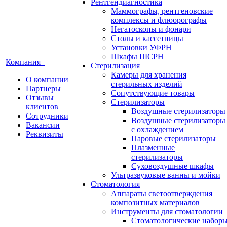
Рентгендиагностика
Маммографы, рентгеновские
комплексы и флюорографы
Негатоскопы и фонари
Столы и кассетницы
Установки УФРН
Шкафы ШСРН
Компания
Стерилизация
Камеры для хранения
О компании
стерильных изделий
Партнеры
Сопутствующие товары
Отзывы
Стерилизаторы
клиентов
Воздушные стерилизаторы
Сотрудники
Воздушные стерилизаторы
Вакансии
с охлаждением
Реквизиты
Паровые стерилизаторы
Плазменные
стерилизаторы
Суховоздушные шкафы
Ультразвуковые ванны и мойки
Стоматология
Аппараты светоотверждения
композитных материалов
Инструменты для стоматологии
Стоматологические набор