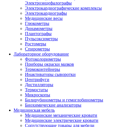
Электроэнцефалографы
Электрокардиографические комплексы
Электрокардиографы
Медицинские весы
Глюкометры
Динамометры
Плантографы
Пульсоксиметры
Ростомеры
Спирометры
Лабораторное оборудование
Фотоколориметры
Приборы окраски мазков
Термоконтейнеры
Инактиваторы сыворотки
Центрифуги
Дистилляторы
Термостаты
Микроскопы
Билирубинометры и гемоглобинометры
Биохимические анализаторы
Медицинская мебель
Медицинские механические кровати
Медицинские электрические кровати
Сопутствующие товары для мебели