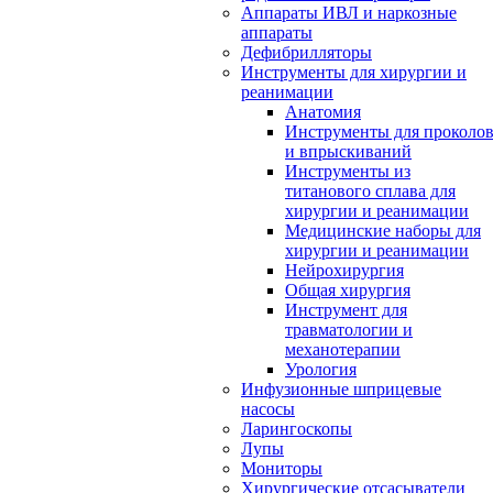
Аппараты ИВЛ и наркозные
аппараты
Дефибрилляторы
Инструменты для хирургии и
реанимации
Анатомия
Инструменты для проколо
и впрыскиваний
Инструменты из
титанового сплава для
хирургии и реанимации
Медицинские наборы для
хирургии и реанимации
Нейрохирургия
Общая хирургия
Инструмент для
травматологии и
механотерапии
Урология
Инфузионные шприцевые
насосы
Ларингоскопы
Лупы
Мониторы
Хирургические отсасыватели