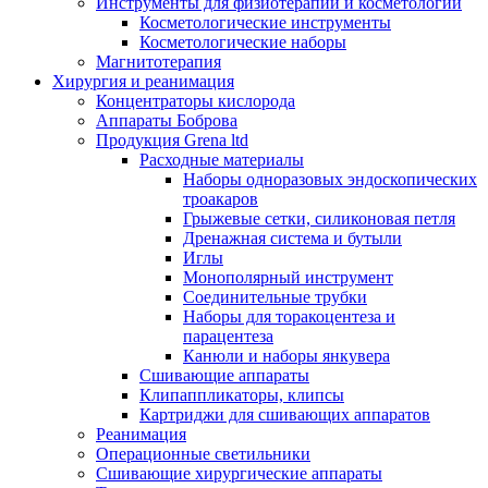
Инструменты для физиотерапии и косметологии
Косметологические инструменты
Косметологические наборы
Магнитотерапия
Хирургия и реанимация
Концентраторы кислорода
Аппараты Боброва
Продукция Grena ltd
Расходные материалы
Наборы одноразовых эндоскопических
троакаров
Грыжевые сетки, силиконовая петля
Дренажная система и бутыли
Иглы
Монополярный инструмент
Соединительные трубки
Наборы для торакоцентеза и
парацентеза
Канюли и наборы янкувера
Сшивающие аппараты
Клипаппликаторы, клипсы
Картриджи для сшивающих аппаратов
Реанимация
Операционные светильники
Сшивающие хирургические аппараты