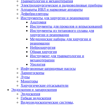
Травматология и механотерапия
Электрохирургические и радиоволновые приборы
Аппараты ИВЛ и наркозные аппараты
Дефибрилляторы
Инструменты для хирургии и реанимации
Анатомия
Инструменты для проколов и впрыскиваний
Инструменты из титанового сплава для
хирургии и реанимации
Медицинские наборы для хирургии и
реанимации
Нейрохирургия
Общая хирургия
Инструмент для травматологии и
механотерапии
Урология
Инфузионные шприцевые насосы
Ларингоскопы
Лупы
Мониторы
Хирургические отсасыватели
Эндоскопия и лапароскопия
Эндоскопия
Гибкая эндоскопия
Видеоэндоскопические системы,