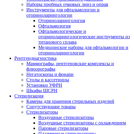
Наборы пробных очковых линз и оправ
Инструменты для офтальмологии и
оториноларингологии
Оториноларингология
Офтальмология
Офтальмологические и
оториноларингологические инструменты из
титанового сплава
Медицинские наборы для офтальмологии и
оториноларингологии
Рентгендиагностика
Маммографы, рентгеновские комплексы и
флюорографы
Негатоскопы и фонари
Столы и кассетницы
Установки УФРН
Шкафы ШСРН
Стерилизация
Камеры для хранения стерильных изделий
Сопутствующие товары
Стерилизаторы
Воздушные стерилизаторы
Воздушные стерилизаторы с охлаждением
Паровые стерилизаторы
Плазменные стерилизаторы