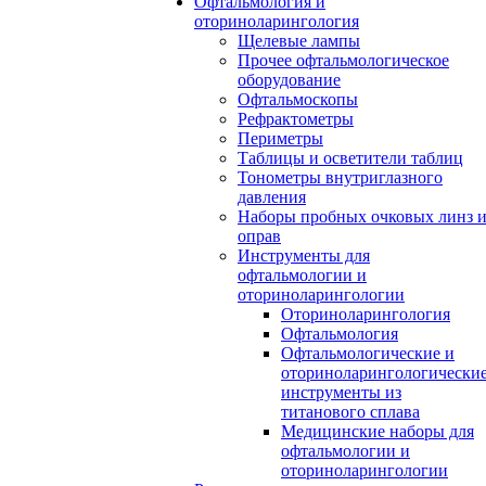
Офтальмология и
оториноларингология
Щелевые лампы
Прочее офтальмологическое
оборудование
Офтальмоскопы
Рефрактометры
Периметры
Таблицы и осветители таблиц
Тонометры внутриглазного
давления
Наборы пробных очковых линз 
оправ
Инструменты для
офтальмологии и
оториноларингологии
Оториноларингология
Офтальмология
Офтальмологические и
оториноларингологически
инструменты из
титанового сплава
Медицинские наборы для
офтальмологии и
оториноларингологии