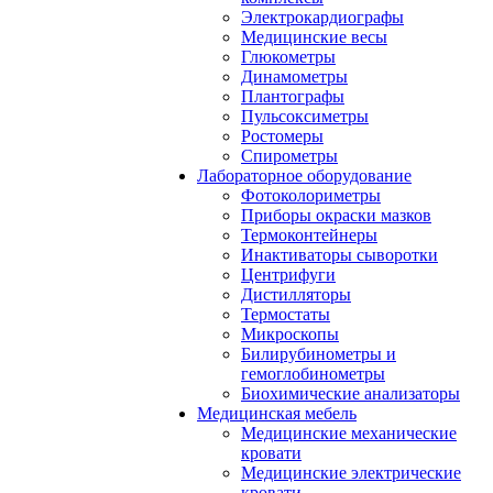
Электрокардиографы
Медицинские весы
Глюкометры
Динамометры
Плантографы
Пульсоксиметры
Ростомеры
Спирометры
Лабораторное оборудование
Фотоколориметры
Приборы окраски мазков
Термоконтейнеры
Инактиваторы сыворотки
Центрифуги
Дистилляторы
Термостаты
Микроскопы
Билирубинометры и
гемоглобинометры
Биохимические анализаторы
Медицинская мебель
Медицинские механические
кровати
Медицинские электрические
кровати