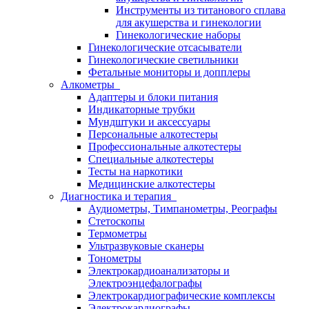
Инструменты из титанового сплава
для акушерства и гинекологии
Гинекологические наборы
Гинекологические отсасыватели
Гинекологические светильники
Фетальные мониторы и допплеры
Алкометры
Адаптеры и блоки питания
Индикаторные трубки
Мундштуки и аксессуары
Персональные алкотестеры
Профессиональные алкотестеры
Специальные алкотестеры
Тесты на наркотики
Медицинские алкотестеры
Диагностика и терапия
Аудиометры, Тимпанометры, Реографы
Стетоскопы
Термометры
Ультразвуковые сканеры
Тонометры
Электрокардиоанализаторы и
Электроэнцефалографы
Электрокардиографические комплексы
Электрокардиографы