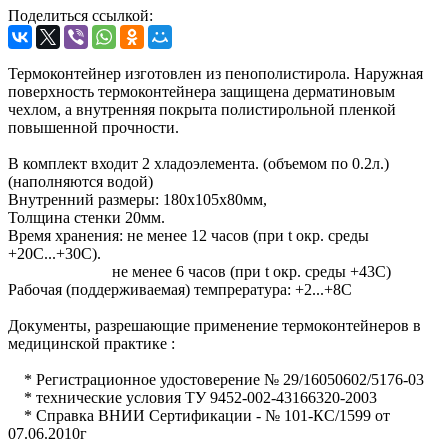
Поделиться ссылкой:
Термоконтейнер изготовлен из пенополистирола. Наружная
поверхность термоконтейнера защищена дерматиновым
чехлом, а внутренняя покрыта полистирольной пленкой
повышенной прочности.
В комплект входит 2 хладоэлемента. (объемом по 0.2л.)
(наполняются водой)
Внутренний размеры: 180х105х80мм,
Толщина стенки 20мм.
Время хранения: не менее 12 часов (при t окр. среды
+20С...+30С).
не менее 6 часов (при t окр. среды +43С)
Рабочая (поддерживаемая) темпрература: +2...+8С
Документы, разрешающие применение термоконтейнеров в
медицинской практике :
* Регистрационное удостоверение № 29/16050602/5176-03
* технические условия ТУ 9452-002-43166320-2003
* Справка ВНИИ Сертификации - № 101-КС/1599 от
07.06.2010г