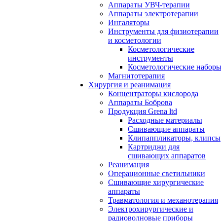
Аппараты УВЧ-терапии
Аппараты электротерапии
Ингаляторы
Инструменты для физиотерапии
и косметологии
Косметологические
инструменты
Косметологические набор
Магнитотерапия
Хирургия и реанимация
Концентраторы кислорода
Аппараты Боброва
Продукция Grena ltd
Расходные материалы
Сшивающие аппараты
Клипаппликаторы, клипсы
Картриджи для
сшивающих аппаратов
Реанимация
Операционные светильники
Сшивающие хирургические
аппараты
Травматология и механотерапия
Электрохирургические и
радиоволновые приборы