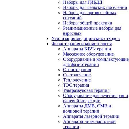
Наборы для ГИБДД
Наборы для сельских поселений
Наборы для чрезвычайных
ситуаций
Наборы общей практики
Реанимационные наборы для
взрослых
Утилизация медицинских отходов
Физиотерапия и косметология
Аппараты KВЧ-терапии
Массажное оборудование
Оборудование и комплектующие
для физиотерапии
Озонотерапия
Светолечение
Теплолечение
ТЭС терапия
Ультразвуковая терапия
Оборудование для лечения ран и
раневой инфекции
Аппараты ДМВ, СМВ и
волновой терапии
Аппараты лазерной терапии
Аппараты низкочастотной
терапии