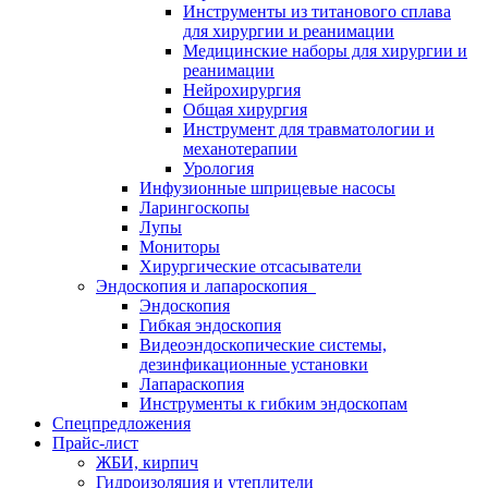
Инструменты из титанового сплава
для хирургии и реанимации
Медицинские наборы для хирургии и
реанимации
Нейрохирургия
Общая хирургия
Инструмент для травматологии и
механотерапии
Урология
Инфузионные шприцевые насосы
Ларингоскопы
Лупы
Мониторы
Хирургические отсасыватели
Эндоскопия и лапароскопия
Эндоскопия
Гибкая эндоскопия
Видеоэндоскопические системы,
дезинфикационные установки
Лапараскопия
Инструменты к гибким эндоскопам
Спецпредложения
Прайс-лист
ЖБИ, кирпич
Гидроизоляция и утеплители