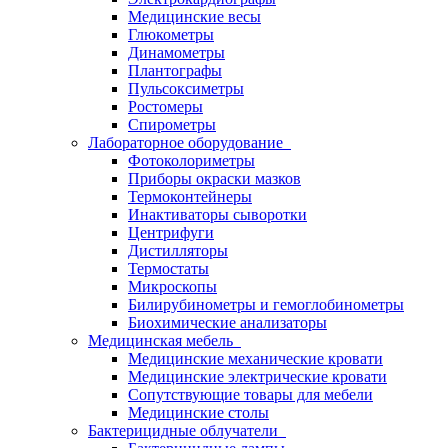
Медицинские весы
Глюкометры
Динамометры
Плантографы
Пульсоксиметры
Ростомеры
Спирометры
Лабораторное оборудование
Фотоколориметры
Приборы окраски мазков
Термоконтейнеры
Инактиваторы сыворотки
Центрифуги
Дистилляторы
Термостаты
Микроскопы
Билирубинометры и гемоглобинометры
Биохимические анализаторы
Медицинская мебель
Медицинские механические кровати
Медицинские электрические кровати
Сопутствующие товары для мебели
Медицинские столы
Бактерицидные облучатели