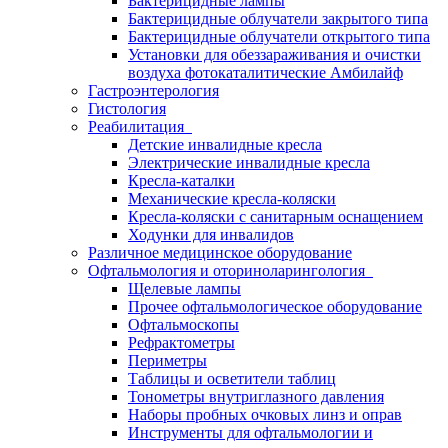
Бактерицидные лампы
Бактерицидные облучатели закрытого типа
Бактерицидные облучатели открытого типа
Установки для обеззараживания и очистки
воздуха фотокаталитические Амбилайф
Гастроэнтерология
Гистология
Реабилитация
Детские инвалидные кресла
Электрические инвалидные кресла
Кресла-каталки
Механические кресла-коляски
Кресла-коляски с санитарным оснащением
Ходунки для инвалидов
Различное медицинское оборудование
Офтальмология и оториноларингология
Щелевые лампы
Прочее офтальмологическое оборудование
Офтальмоскопы
Рефрактометры
Периметры
Таблицы и осветители таблиц
Тонометры внутриглазного давления
Наборы пробных очковых линз и оправ
Инструменты для офтальмологии и