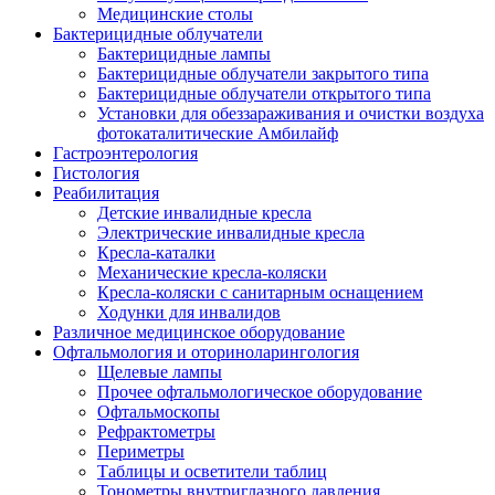
Медицинские столы
Бактерицидные облучатели
Бактерицидные лампы
Бактерицидные облучатели закрытого типа
Бактерицидные облучатели открытого типа
Установки для обеззараживания и очистки воздуха
фотокаталитические Амбилайф
Гастроэнтерология
Гистология
Реабилитация
Детские инвалидные кресла
Электрические инвалидные кресла
Кресла-каталки
Механические кресла-коляски
Кресла-коляски с санитарным оснащением
Ходунки для инвалидов
Различное медицинское оборудование
Офтальмология и оториноларингология
Щелевые лампы
Прочее офтальмологическое оборудование
Офтальмоскопы
Рефрактометры
Периметры
Таблицы и осветители таблиц
Тонометры внутриглазного давления