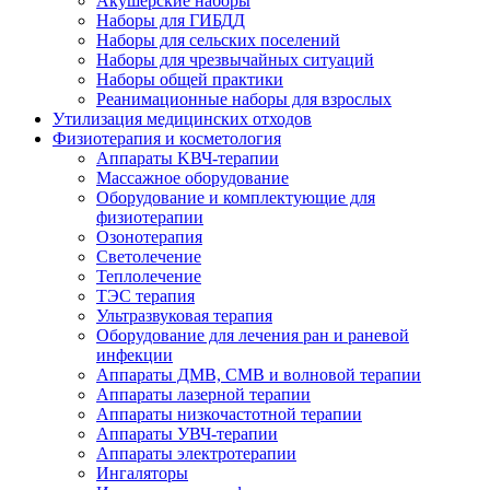
Акушерские наборы
Наборы для ГИБДД
Наборы для сельских поселений
Наборы для чрезвычайных ситуаций
Наборы общей практики
Реанимационные наборы для взрослых
Утилизация медицинских отходов
Физиотерапия и косметология
Аппараты KВЧ-терапии
Массажное оборудование
Оборудование и комплектующие для
физиотерапии
Озонотерапия
Светолечение
Теплолечение
ТЭС терапия
Ультразвуковая терапия
Оборудование для лечения ран и раневой
инфекции
Аппараты ДМВ, СМВ и волновой терапии
Аппараты лазерной терапии
Аппараты низкочастотной терапии
Аппараты УВЧ-терапии
Аппараты электротерапии
Ингаляторы