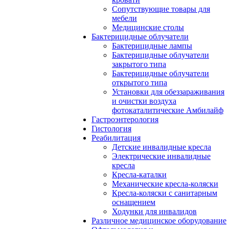
Сопутствующие товары для
мебели
Медицинские столы
Бактерицидные облучатели
Бактерицидные лампы
Бактерицидные облучатели
закрытого типа
Бактерицидные облучатели
открытого типа
Установки для обеззараживания
и очистки воздуха
фотокаталитические Амбилайф
Гастроэнтерология
Гистология
Реабилитация
Детские инвалидные кресла
Электрические инвалидные
кресла
Кресла-каталки
Механические кресла-коляски
Кресла-коляски с санитарным
оснащением
Ходунки для инвалидов
Различное медицинское оборудование