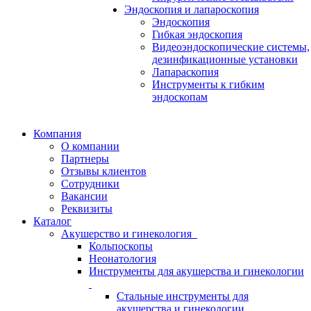
Эндоскопия и лапароскопия
Эндоскопия
Гибкая эндоскопия
Видеоэндоскопические системы,
дезинфикационные установки
Лапараскопия
Инструменты к гибким
эндоскопам
Компания
О компании
Партнеры
Отзывы клиентов
Сотрудники
Вакансии
Реквизиты
Каталог
Акушерство и гинекология
Кольпоскопы
Неонатология
Инструменты для акушерства и гинекологии
Стальные инструменты для
акушерства и гинекологии