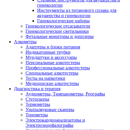
гинекологии
Инструменты из титанового сплава для
акушерства и гинекологии
Гинекологические наборы
Гинекологические отсасыватели
Гинекологические светильники
Фетальные мониторы и допплеры
Алкометры
Адаптеры и блоки питания
Индикаторные трубки
Мундштуки и аксессуары
Персональные алкотестеры
Профессиональные алкотестеры
Специальные алкотестеры
Тесты на наркотики
Медицинские алкотестеры
Диагностика и терапия
Аудиометры, Тимпанометры, Реографы
Стетоскопы
Термометры
Ультразвуковые сканеры
Тонометры
Электрокардиоанализаторы и
Электроэнцефалографы