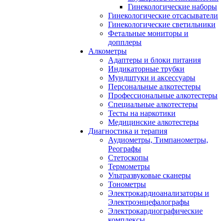
Гинекологические наборы
Гинекологические отсасыватели
Гинекологические светильники
Фетальные мониторы и
допплеры
Алкометры
Адаптеры и блоки питания
Индикаторные трубки
Мундштуки и аксессуары
Персональные алкотестеры
Профессиональные алкотестеры
Специальные алкотестеры
Тесты на наркотики
Медицинские алкотестеры
Диагностика и терапия
Аудиометры, Тимпанометры,
Реографы
Стетоскопы
Термометры
Ультразвуковые сканеры
Тонометры
Электрокардиоанализаторы и
Электроэнцефалографы
Электрокардиографические
комплексы