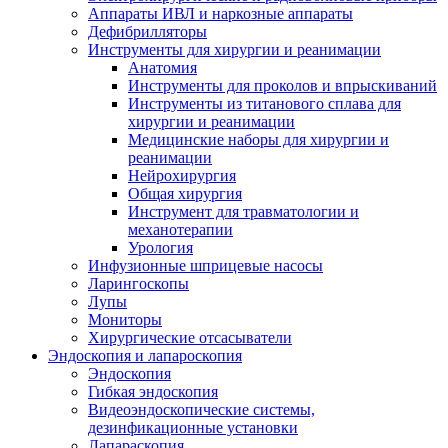
Аппараты ИВЛ и наркозные аппараты
Дефибрилляторы
Инструменты для хирургии и реанимации
Анатомия
Инструменты для проколов и впрыскиваний
Инструменты из титанового сплава для
хирургии и реанимации
Медицинские наборы для хирургии и
реанимации
Нейрохирургия
Общая хирургия
Инструмент для травматологии и
механотерапии
Урология
Инфузионные шприцевые насосы
Ларингоскопы
Лупы
Мониторы
Хирургические отсасыватели
Эндоскопия и лапароскопия
Эндоскопия
Гибкая эндоскопия
Видеоэндоскопические системы,
дезинфикационные установки
Лапараскопия