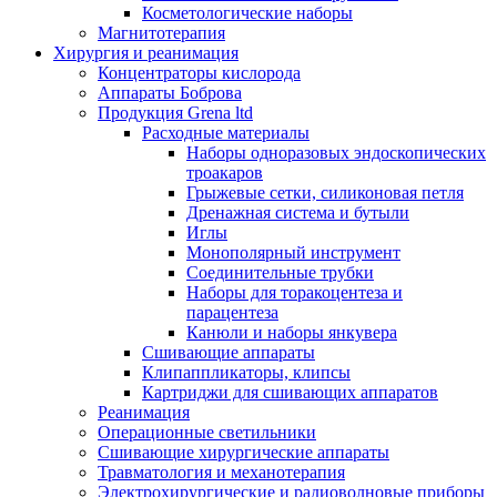
Косметологические наборы
Магнитотерапия
Хирургия и реанимация
Концентраторы кислорода
Аппараты Боброва
Продукция Grena ltd
Расходные материалы
Наборы одноразовых эндоскопических
троакаров
Грыжевые сетки, силиконовая петля
Дренажная система и бутыли
Иглы
Монополярный инструмент
Соединительные трубки
Наборы для торакоцентеза и
парацентеза
Канюли и наборы янкувера
Сшивающие аппараты
Клипаппликаторы, клипсы
Картриджи для сшивающих аппаратов
Реанимация
Операционные светильники
Сшивающие хирургические аппараты
Травматология и механотерапия
Электрохирургические и радиоволновые приборы