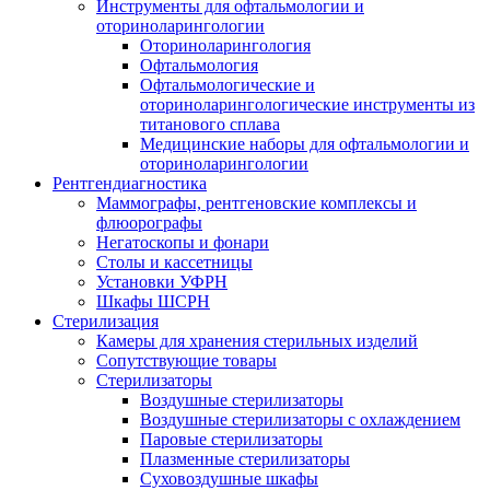
Инструменты для офтальмологии и
оториноларингологии
Оториноларингология
Офтальмология
Офтальмологические и
оториноларингологические инструменты из
титанового сплава
Медицинские наборы для офтальмологии и
оториноларингологии
Рентгендиагностика
Маммографы, рентгеновские комплексы и
флюорографы
Негатоскопы и фонари
Столы и кассетницы
Установки УФРН
Шкафы ШСРН
Стерилизация
Камеры для хранения стерильных изделий
Сопутствующие товары
Стерилизаторы
Воздушные стерилизаторы
Воздушные стерилизаторы с охлаждением
Паровые стерилизаторы
Плазменные стерилизаторы
Суховоздушные шкафы