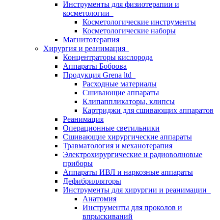
Инструменты для физиотерапии и
косметологии
Косметологические инструменты
Косметологические наборы
Магнитотерапия
Хирургия и реанимация
Концентраторы кислорода
Аппараты Боброва
Продукция Grena ltd
Расходные материалы
Сшивающие аппараты
Клипаппликаторы, клипсы
Картриджи для сшивающих аппаратов
Реанимация
Операционные светильники
Сшивающие хирургические аппараты
Травматология и механотерапия
Электрохирургические и радиоволновые
приборы
Аппараты ИВЛ и наркозные аппараты
Дефибрилляторы
Инструменты для хирургии и реанимации
Анатомия
Инструменты для проколов и
впрыскиваний