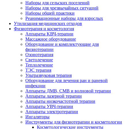
Наборы для сельских поселений
Наборы для чрезвычайных ситуаций
Наборы общей практики
Реанимационные наборы для взрослых
Утилизация медицинских отходов
Физиотерапия и косметология
Аппараты KВЧ-терапии
Массажное оборудование
Оборудование и комплектующие для
физиотерапии
Озонотерапия
Светолечение
Теплолечение
ТЭС терапия
Ультразвуковая терапия
Оборудование для лечения ран и раневой
инфекции
Аппараты ДМВ, СМВ и волновой терапии
Аппараты лазерной терапии
Аппараты низкочастотной терапии
Аппараты УВЧ-терапии
Аппараты электротерапии
Ингаляторы
Инструменты для физиотерапии и косметологии
Косметологические инструменты