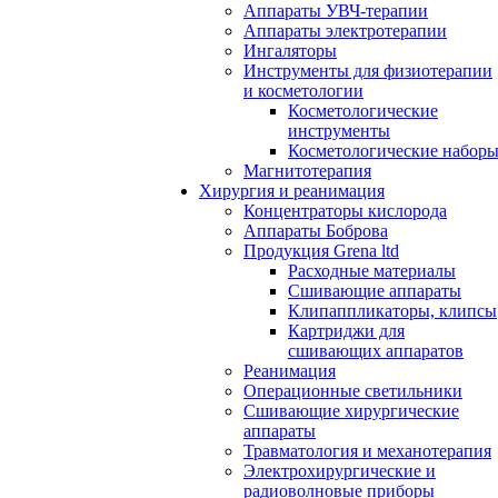
Аппараты УВЧ-терапии
Аппараты электротерапии
Ингаляторы
Инструменты для физиотерапии
и косметологии
Косметологические
инструменты
Косметологические набор
Магнитотерапия
Хирургия и реанимация
Концентраторы кислорода
Аппараты Боброва
Продукция Grena ltd
Расходные материалы
Сшивающие аппараты
Клипаппликаторы, клипсы
Картриджи для
сшивающих аппаратов
Реанимация
Операционные светильники
Сшивающие хирургические
аппараты
Травматология и механотерапия
Электрохирургические и
радиоволновые приборы