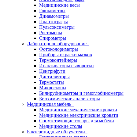
Медицинские весы
Глюкометры
Динамометры
Плантографы
Пульсоксиметры
Ростомеры
Спирометры
Лабораторное оборудование
Фотоколориметры
Приборы окраски мазков
Термоконтейнеры
Инактиваторы сыворотки
Центрифуги
Дистилляторы
Термостаты
Микроскопы
Билирубинометры и гемоглобинометры
Биохимические анализаторы
Медицинская мебель
Медицинские механические кровати
Медицинские электрические кровати
Сопутствующие товары для мебели
Медицинские столы
Бактерицидные облучатели