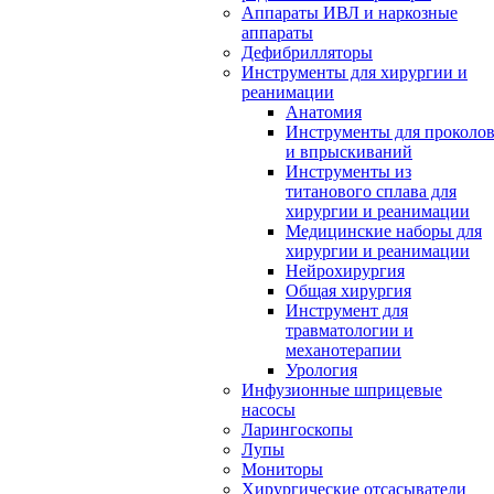
Аппараты ИВЛ и наркозные
аппараты
Дефибрилляторы
Инструменты для хирургии и
реанимации
Анатомия
Инструменты для проколо
и впрыскиваний
Инструменты из
титанового сплава для
хирургии и реанимации
Медицинские наборы для
хирургии и реанимации
Нейрохирургия
Общая хирургия
Инструмент для
травматологии и
механотерапии
Урология
Инфузионные шприцевые
насосы
Ларингоскопы
Лупы
Мониторы
Хирургические отсасыватели