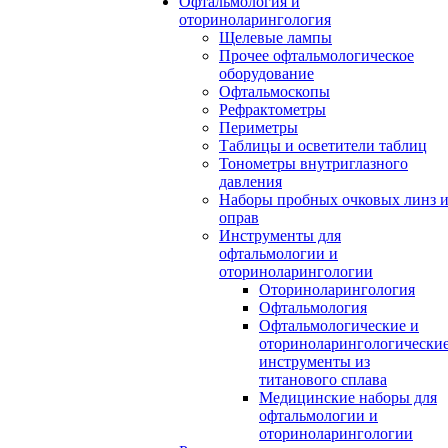
Офтальмология и
оториноларингология
Щелевые лампы
Прочее офтальмологическое
оборудование
Офтальмоскопы
Рефрактометры
Периметры
Таблицы и осветители таблиц
Тонометры внутриглазного
давления
Наборы пробных очковых линз 
оправ
Инструменты для
офтальмологии и
оториноларингологии
Оториноларингология
Офтальмология
Офтальмологические и
оториноларингологически
инструменты из
титанового сплава
Медицинские наборы для
офтальмологии и
оториноларингологии