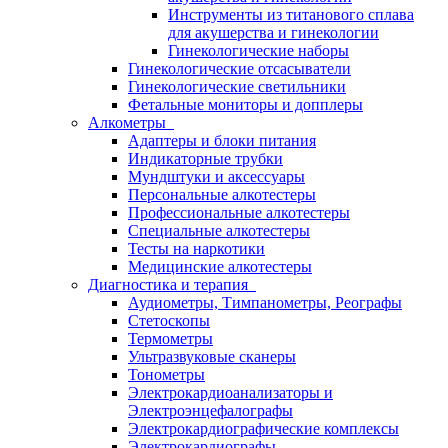
Инструменты из титанового сплава
для акушерства и гинекологии
Гинекологические наборы
Гинекологические отсасыватели
Гинекологические светильники
Фетальные мониторы и допплеры
Алкометры
Адаптеры и блоки питания
Индикаторные трубки
Мундштуки и аксессуары
Персональные алкотестеры
Профессиональные алкотестеры
Специальные алкотестеры
Тесты на наркотики
Медицинские алкотестеры
Диагностика и терапия
Аудиометры, Тимпанометры, Реографы
Стетоскопы
Термометры
Ультразвуковые сканеры
Тонометры
Электрокардиоанализаторы и
Электроэнцефалографы
Электрокардиографические комплексы
Электрокардиографы