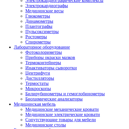
Электрокардиографические комплексы
Электрокардиографы
Медицинские весы
Глюкометры
Динамометры
Плантографы
Пульсоксиметры
Ростомеры
Спирометры
Лабораторное оборудование
Фотоколориметры
Приборы окраски мазков
Термоконтейнеры
Инактиваторы сыворотки
Центрифуги
Дистилляторы
Термостаты
Микроскопы
Билирубинометры и гемоглобинометры
Биохимические анализаторы
Медицинская мебель
Медицинские механические кровати
Медицинские электрические кровати
Сопутствующие товары для мебели
Медицинские столы