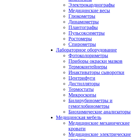
Электрокардиографы
Медицинские весы
Глюкометры
Динамометры
Плантографы
Пульсоксиметры
Ростомеры
Спирометры
Лабораторное оборудование
Фотоколориметры
Приборы окраски мазков
Термоконтейнеры
Инактиваторы сыворотки
Центрифуги
Дистилляторы
Термостаты
Микроскопы
Билирубинометры и
гемоглобинометры
Биохимические анализаторы
Медицинская мебель
Медицинские механические
кровати
Медицинские электрические
кровати