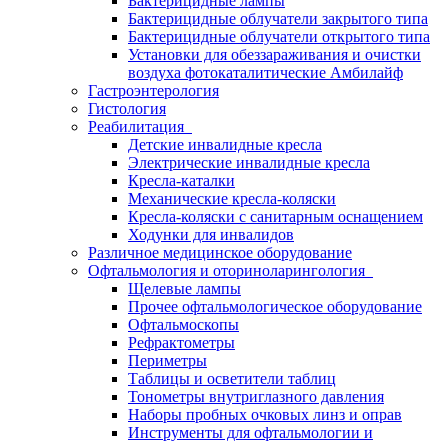
Бактерицидные лампы
Бактерицидные облучатели закрытого типа
Бактерицидные облучатели открытого типа
Установки для обеззараживания и очистки
воздуха фотокаталитические Амбилайф
Гастроэнтерология
Гистология
Реабилитация
Детские инвалидные кресла
Электрические инвалидные кресла
Кресла-каталки
Механические кресла-коляски
Кресла-коляски с санитарным оснащением
Ходунки для инвалидов
Различное медицинское оборудование
Офтальмология и оториноларингология
Щелевые лампы
Прочее офтальмологическое оборудование
Офтальмоскопы
Рефрактометры
Периметры
Таблицы и осветители таблиц
Тонометры внутриглазного давления
Наборы пробных очковых линз и оправ
Инструменты для офтальмологии и