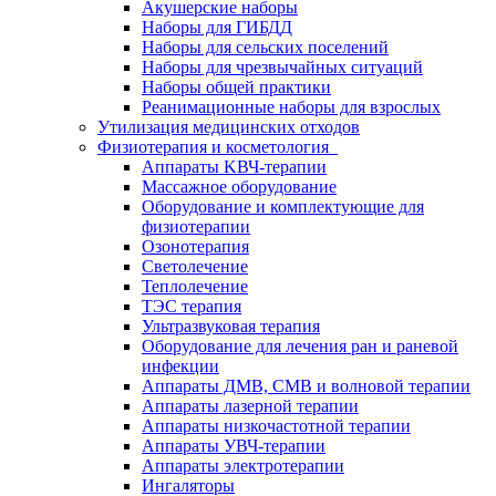
Акушерские наборы
Наборы для ГИБДД
Наборы для сельских поселений
Наборы для чрезвычайных ситуаций
Наборы общей практики
Реанимационные наборы для взрослых
Утилизация медицинских отходов
Физиотерапия и косметология
Аппараты KВЧ-терапии
Массажное оборудование
Оборудование и комплектующие для
физиотерапии
Озонотерапия
Светолечение
Теплолечение
ТЭС терапия
Ультразвуковая терапия
Оборудование для лечения ран и раневой
инфекции
Аппараты ДМВ, СМВ и волновой терапии
Аппараты лазерной терапии
Аппараты низкочастотной терапии
Аппараты УВЧ-терапии
Аппараты электротерапии
Ингаляторы