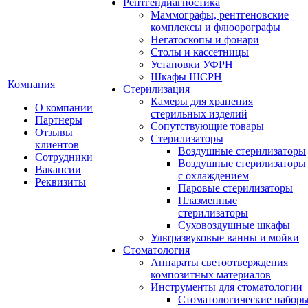
Рентгендиагностика
Маммографы, рентгеновские
комплексы и флюорографы
Негатоскопы и фонари
Столы и кассетницы
Установки УФРН
Шкафы ШСРН
Компания
Стерилизация
Камеры для хранения
О компании
стерильных изделий
Партнеры
Сопутствующие товары
Отзывы
Стерилизаторы
клиентов
Воздушные стерилизаторы
Сотрудники
Воздушные стерилизаторы
Вакансии
с охлаждением
Реквизиты
Паровые стерилизаторы
Плазменные
стерилизаторы
Суховоздушные шкафы
Ультразвуковые ванны и мойки
Стоматология
Аппараты светоотверждения
композитных материалов
Инструменты для стоматологии
Стоматологические набор