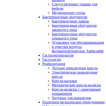
Сопутствующие товары для
мебели
Медицинские столы
Бактерицидные облучатели
Бактерицидные лампы
Бактерицидные облучатели
закрытого типа
Бактерицидные облучатели
открытого типа
Установки для обеззараживания
и очистки воздуха
фотокаталитические Амбилайф
Гастроэнтерология
Гистология
Реабилитация
Детские инвалидные кресла
Электрические инвалидные
кресла
Кресла-каталки
Механические кресла-коляски
Кресла-коляски с санитарным
оснащением
Ходунки для инвалидов
Различное медицинское оборудование