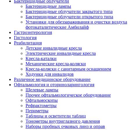
Бактерицидные облучатели
Бактерицидные лампы
Бактерицидные облучатели закрытого типа
Бактерицидные облучатели открытого типа
Установки для обеззараживания и очистки воздуха
фотокаталитические Амбилайф
Гастроэнтерология
Гистология
Реабилитация
Детские инвалидные кресла
Электрические инвалидные кресла
Кресла-каталки
Механические кресла-коляски
Кресла-коляски с санитарным оснащением
Ходунки для инвалидов
Различное медицинское оборудование
Офтальмология и оториноларингология
Щелевые лампы
Прочее офтальмологическое оборудование
Офтальмоскопы
Рефрактометры
Периметры
Таблицы и осветители таблиц
Тонометры внутриглазного давления
Наборы пробных очковых линз и оправ