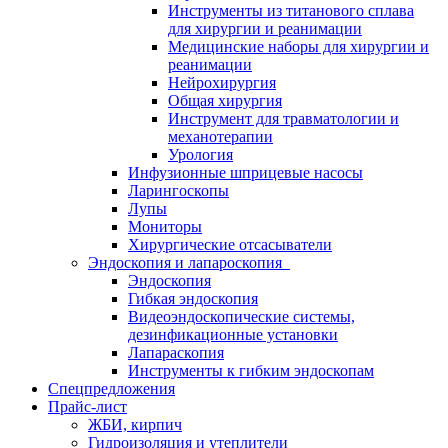
Инструменты из титанового сплава
для хирургии и реанимации
Медицинские наборы для хирургии и
реанимации
Нейрохирургия
Общая хирургия
Инструмент для травматологии и
механотерапии
Урология
Инфузионные шприцевые насосы
Ларингоскопы
Лупы
Мониторы
Хирургические отсасыватели
Эндоскопия и лапароскопия
Эндоскопия
Гибкая эндоскопия
Видеоэндоскопические системы,
дезинфикационные установки
Лапараскопия
Инструменты к гибким эндоскопам
Спецпредложения
Прайс-лист
ЖБИ, кирпич
Гидроизоляция и утеплители