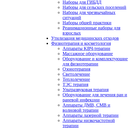
Наборы для ГИБДД
Наборы для сельских поселений
Наборы для чрезвычайных
ситуаций
Наборы общей практики
Реанимационные наборы для
взрослых
Утилизация медицинских отходов
Физиотерапия и косметология
Аппараты KВЧ-терапии
Массажное оборудование
Оборудование и комплектующие
для физиотерапии
Озонотерапия
Светолечение
Теплолечение
ТЭС терапия
Ультразвуковая терапия
Оборудование для лечения ран и
раневой инфекции
Аппараты ДМВ, СМВ и
волновой терапии
Аппараты лазерной терапии
Аппараты низкочастотной
терапии