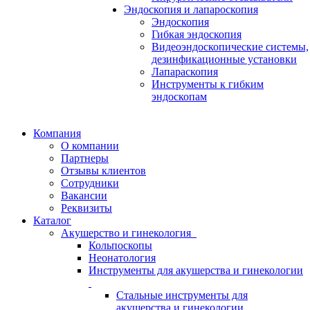
Эндоскопия и лапароскопия
Эндоскопия
Гибкая эндоскопия
Видеоэндоскопические системы,
дезинфикационные установки
Лапараскопия
Инструменты к гибким
эндоскопам
Компания
О компании
Партнеры
Отзывы клиентов
Сотрудники
Вакансии
Реквизиты
Каталог
Акушерство и гинекология
Кольпоскопы
Неонатология
Инструменты для акушерства и гинекологии
Стальные инструменты для
акушерства и гинекологии