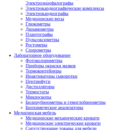
Электроэнцефалографы
Электрокардиографические комплексы
Электрокардиографы
Медицинские весы
Глюкометры
Динамометры
Плантографы
Пульсоксиметры
Ростомеры
Спирометры
Лабораторное оборудование
Фотоколориметры
Приборы окраски мазков
Термоконтейнеры
Инактиваторы сыворотки
Центрифуги
Дистилляторы
Термостаты
Микроскопы
Билирубинометры и гемоглобинометры
Биохимические анализаторы
Медицинская мебель
Медицинские механические кровати
Медицинские электрические кровати
Сопутствующие товары для мебели