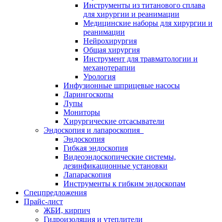
Инструменты из титанового сплава
для хирургии и реанимации
Медицинские наборы для хирургии и
реанимации
Нейрохирургия
Общая хирургия
Инструмент для травматологии и
механотерапии
Урология
Инфузионные шприцевые насосы
Ларингоскопы
Лупы
Мониторы
Хирургические отсасыватели
Эндоскопия и лапароскопия
Эндоскопия
Гибкая эндоскопия
Видеоэндоскопические системы,
дезинфикационные установки
Лапараскопия
Инструменты к гибким эндоскопам
Спецпредложения
Прайс-лист
ЖБИ, кирпич
Гидроизоляция и утеплители