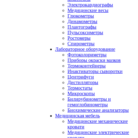
Электрокардиографы
Медицинские весы
Глюкометры
Динамометры
Плантографы
Пульсоксиметры
Ростомеры
Спирометры
Лабораторное оборудование
Фотоколориметры
Приборы окраски мазков
Термоконтейнеры
Инактиваторы сыворотки
Центрифуги
Дистилляторы
Термостаты
Микроскопы
Билирубинометры и
гемоглобинометры
Биохимические анализаторы
Медицинская мебель
Медицинские механические
кровати
Медицинские электрические
кровати