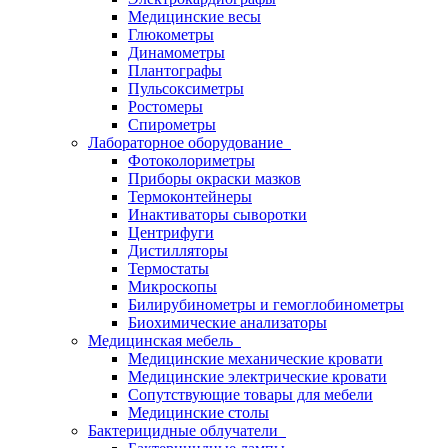
Медицинские весы
Глюкометры
Динамометры
Плантографы
Пульсоксиметры
Ростомеры
Спирометры
Лабораторное оборудование
Фотоколориметры
Приборы окраски мазков
Термоконтейнеры
Инактиваторы сыворотки
Центрифуги
Дистилляторы
Термостаты
Микроскопы
Билирубинометры и гемоглобинометры
Биохимические анализаторы
Медицинская мебель
Медицинские механические кровати
Медицинские электрические кровати
Сопутствующие товары для мебели
Медицинские столы
Бактерицидные облучатели