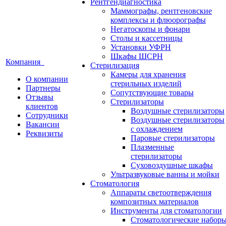
Рентгендиагностика
Маммографы, рентгеновские
комплексы и флюорографы
Негатоскопы и фонари
Столы и кассетницы
Установки УФРН
Шкафы ШСРН
Компания
Стерилизация
Камеры для хранения
О компании
стерильных изделий
Партнеры
Сопутствующие товары
Отзывы
Стерилизаторы
клиентов
Воздушные стерилизаторы
Сотрудники
Воздушные стерилизаторы
Вакансии
с охлаждением
Реквизиты
Паровые стерилизаторы
Плазменные
стерилизаторы
Суховоздушные шкафы
Ультразвуковые ванны и мойки
Стоматология
Аппараты светоотверждения
композитных материалов
Инструменты для стоматологии
Стоматологические набор