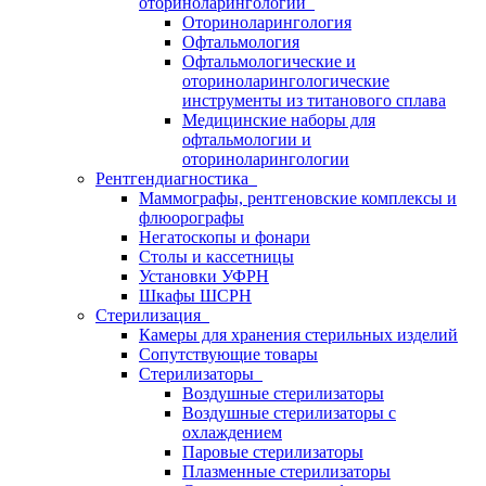
оториноларингологии
Оториноларингология
Офтальмология
Офтальмологические и
оториноларингологические
инструменты из титанового сплава
Медицинские наборы для
офтальмологии и
оториноларингологии
Рентгендиагностика
Маммографы, рентгеновские комплексы и
флюорографы
Негатоскопы и фонари
Столы и кассетницы
Установки УФРН
Шкафы ШСРН
Стерилизация
Камеры для хранения стерильных изделий
Сопутствующие товары
Стерилизаторы
Воздушные стерилизаторы
Воздушные стерилизаторы с
охлаждением
Паровые стерилизаторы
Плазменные стерилизаторы