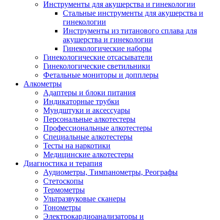
Инструменты для акушерства и гинекологии
Стальные инструменты для акушерства и
гинекологии
Инструменты из титанового сплава для
акушерства и гинекологии
Гинекологические наборы
Гинекологические отсасыватели
Гинекологические светильники
Фетальные мониторы и допплеры
Алкометры
Адаптеры и блоки питания
Индикаторные трубки
Мундштуки и аксессуары
Персональные алкотестеры
Профессиональные алкотестеры
Специальные алкотестеры
Тесты на наркотики
Медицинские алкотестеры
Диагностика и терапия
Аудиометры, Тимпанометры, Реографы
Стетоскопы
Термометры
Ультразвуковые сканеры
Тонометры
Электрокардиоанализаторы и