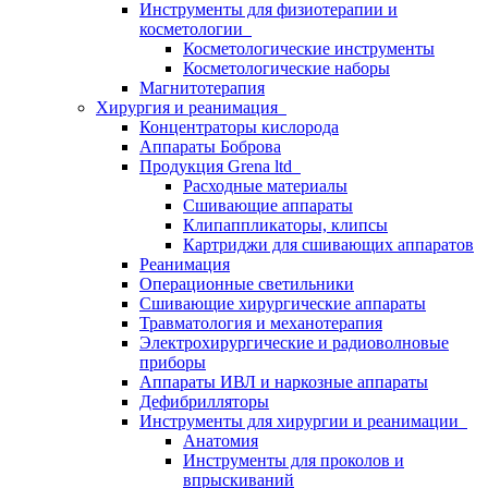
Инструменты для физиотерапии и
косметологии
Косметологические инструменты
Косметологические наборы
Магнитотерапия
Хирургия и реанимация
Концентраторы кислорода
Аппараты Боброва
Продукция Grena ltd
Расходные материалы
Сшивающие аппараты
Клипаппликаторы, клипсы
Картриджи для сшивающих аппаратов
Реанимация
Операционные светильники
Сшивающие хирургические аппараты
Травматология и механотерапия
Электрохирургические и радиоволновые
приборы
Аппараты ИВЛ и наркозные аппараты
Дефибрилляторы
Инструменты для хирургии и реанимации
Анатомия
Инструменты для проколов и
впрыскиваний