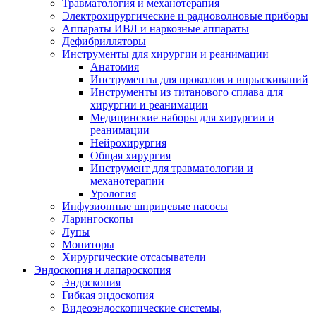
Травматология и механотерапия
Электрохирургические и радиоволновые приборы
Аппараты ИВЛ и наркозные аппараты
Дефибрилляторы
Инструменты для хирургии и реанимации
Анатомия
Инструменты для проколов и впрыскиваний
Инструменты из титанового сплава для
хирургии и реанимации
Медицинские наборы для хирургии и
реанимации
Нейрохирургия
Общая хирургия
Инструмент для травматологии и
механотерапии
Урология
Инфузионные шприцевые насосы
Ларингоскопы
Лупы
Мониторы
Хирургические отсасыватели
Эндоскопия и лапароскопия
Эндоскопия
Гибкая эндоскопия
Видеоэндоскопические системы,