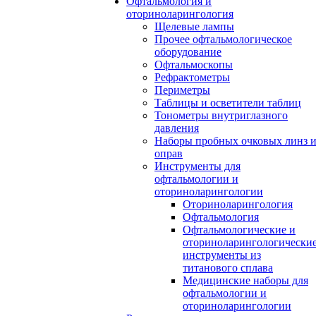
Офтальмология и
оториноларингология
Щелевые лампы
Прочее офтальмологическое
оборудование
Офтальмоскопы
Рефрактометры
Периметры
Таблицы и осветители таблиц
Тонометры внутриглазного
давления
Наборы пробных очковых линз 
оправ
Инструменты для
офтальмологии и
оториноларингологии
Оториноларингология
Офтальмология
Офтальмологические и
оториноларингологически
инструменты из
титанового сплава
Медицинские наборы для
офтальмологии и
оториноларингологии