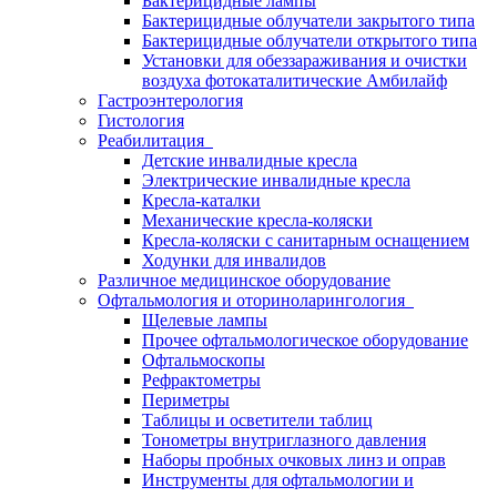
Бактерицидные лампы
Бактерицидные облучатели закрытого типа
Бактерицидные облучатели открытого типа
Установки для обеззараживания и очистки
воздуха фотокаталитические Амбилайф
Гастроэнтерология
Гистология
Реабилитация
Детские инвалидные кресла
Электрические инвалидные кресла
Кресла-каталки
Механические кресла-коляски
Кресла-коляски с санитарным оснащением
Ходунки для инвалидов
Различное медицинское оборудование
Офтальмология и оториноларингология
Щелевые лампы
Прочее офтальмологическое оборудование
Офтальмоскопы
Рефрактометры
Периметры
Таблицы и осветители таблиц
Тонометры внутриглазного давления
Наборы пробных очковых линз и оправ
Инструменты для офтальмологии и