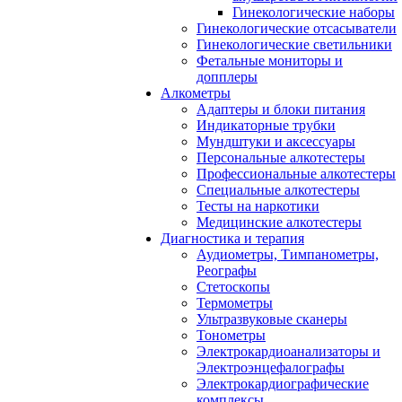
Гинекологические наборы
Гинекологические отсасыватели
Гинекологические светильники
Фетальные мониторы и
допплеры
Алкометры
Адаптеры и блоки питания
Индикаторные трубки
Мундштуки и аксессуары
Персональные алкотестеры
Профессиональные алкотестеры
Специальные алкотестеры
Тесты на наркотики
Медицинские алкотестеры
Диагностика и терапия
Аудиометры, Тимпанометры,
Реографы
Стетоскопы
Термометры
Ультразвуковые сканеры
Тонометры
Электрокардиоанализаторы и
Электроэнцефалографы
Электрокардиографические
комплексы