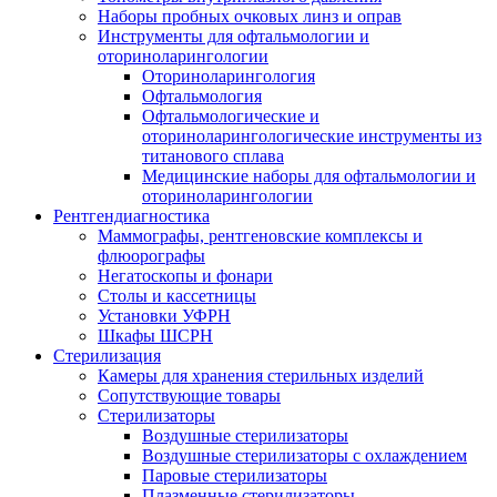
Наборы пробных очковых линз и оправ
Инструменты для офтальмологии и
оториноларингологии
Оториноларингология
Офтальмология
Офтальмологические и
оториноларингологические инструменты из
титанового сплава
Медицинские наборы для офтальмологии и
оториноларингологии
Рентгендиагностика
Маммографы, рентгеновские комплексы и
флюорографы
Негатоскопы и фонари
Столы и кассетницы
Установки УФРН
Шкафы ШСРН
Стерилизация
Камеры для хранения стерильных изделий
Сопутствующие товары
Стерилизаторы
Воздушные стерилизаторы
Воздушные стерилизаторы с охлаждением
Паровые стерилизаторы
Плазменные стерилизаторы