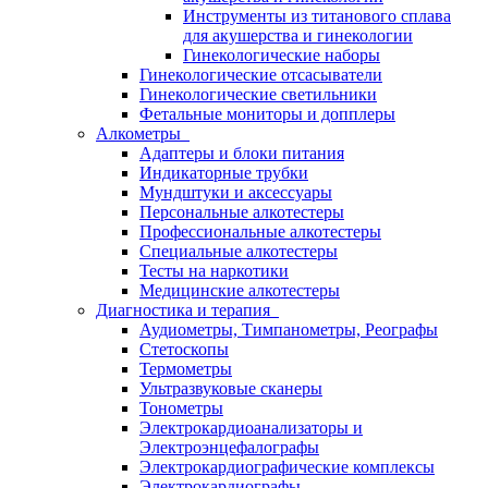
Инструменты из титанового сплава
для акушерства и гинекологии
Гинекологические наборы
Гинекологические отсасыватели
Гинекологические светильники
Фетальные мониторы и допплеры
Алкометры
Адаптеры и блоки питания
Индикаторные трубки
Мундштуки и аксессуары
Персональные алкотестеры
Профессиональные алкотестеры
Специальные алкотестеры
Тесты на наркотики
Медицинские алкотестеры
Диагностика и терапия
Аудиометры, Тимпанометры, Реографы
Стетоскопы
Термометры
Ультразвуковые сканеры
Тонометры
Электрокардиоанализаторы и
Электроэнцефалографы
Электрокардиографические комплексы
Электрокардиографы