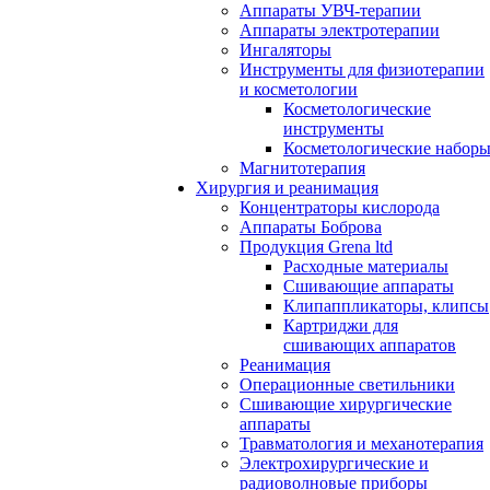
Аппараты УВЧ-терапии
Аппараты электротерапии
Ингаляторы
Инструменты для физиотерапии
и косметологии
Косметологические
инструменты
Косметологические набор
Магнитотерапия
Хирургия и реанимация
Концентраторы кислорода
Аппараты Боброва
Продукция Grena ltd
Расходные материалы
Сшивающие аппараты
Клипаппликаторы, клипсы
Картриджи для
сшивающих аппаратов
Реанимация
Операционные светильники
Сшивающие хирургические
аппараты
Травматология и механотерапия
Электрохирургические и
радиоволновые приборы