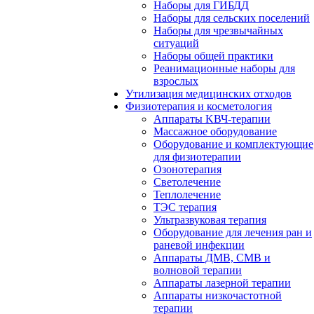
Наборы для ГИБДД
Наборы для сельских поселений
Наборы для чрезвычайных
ситуаций
Наборы общей практики
Реанимационные наборы для
взрослых
Утилизация медицинских отходов
Физиотерапия и косметология
Аппараты KВЧ-терапии
Массажное оборудование
Оборудование и комплектующие
для физиотерапии
Озонотерапия
Светолечение
Теплолечение
ТЭС терапия
Ультразвуковая терапия
Оборудование для лечения ран и
раневой инфекции
Аппараты ДМВ, СМВ и
волновой терапии
Аппараты лазерной терапии
Аппараты низкочастотной
терапии