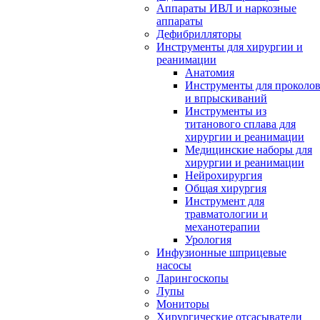
Аппараты ИВЛ и наркозные
аппараты
Дефибрилляторы
Инструменты для хирургии и
реанимации
Анатомия
Инструменты для проколо
и впрыскиваний
Инструменты из
титанового сплава для
хирургии и реанимации
Медицинские наборы для
хирургии и реанимации
Нейрохирургия
Общая хирургия
Инструмент для
травматологии и
механотерапии
Урология
Инфузионные шприцевые
насосы
Ларингоскопы
Лупы
Мониторы
Хирургические отсасыватели