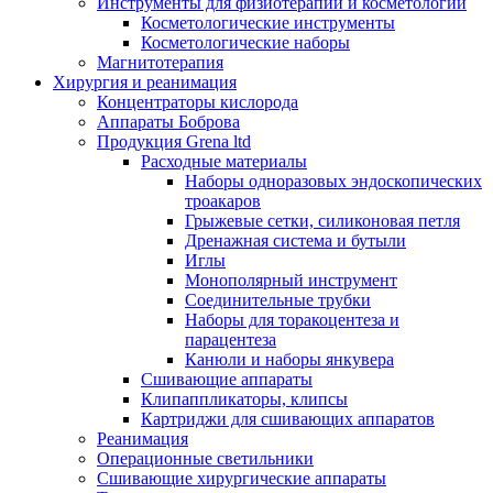
Инструменты для физиотерапии и косметологии
Косметологические инструменты
Косметологические наборы
Магнитотерапия
Хирургия и реанимация
Концентраторы кислорода
Аппараты Боброва
Продукция Grena ltd
Расходные материалы
Наборы одноразовых эндоскопических
троакаров
Грыжевые сетки, силиконовая петля
Дренажная система и бутыли
Иглы
Монополярный инструмент
Соединительные трубки
Наборы для торакоцентеза и
парацентеза
Канюли и наборы янкувера
Сшивающие аппараты
Клипаппликаторы, клипсы
Картриджи для сшивающих аппаратов
Реанимация
Операционные светильники
Сшивающие хирургические аппараты