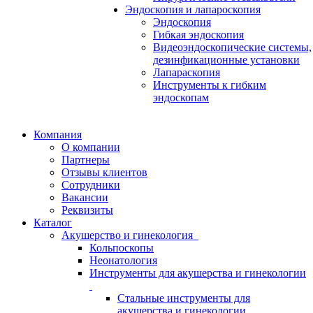
Эндоскопия и лапароскопия
Эндоскопия
Гибкая эндоскопия
Видеоэндоскопические системы,
дезинфикационные установки
Лапараскопия
Инструменты к гибким
эндоскопам
Компания
О компании
Партнеры
Отзывы клиентов
Сотрудники
Вакансии
Реквизиты
Каталог
Акушерство и гинекология
Кольпоскопы
Неонатология
Инструменты для акушерства и гинекологии
Стальные инструменты для
акушерства и гинекологии