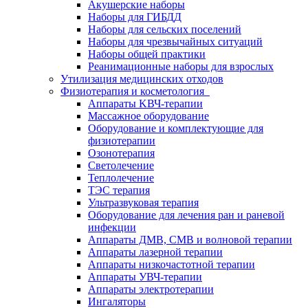
Акушерские наборы
Наборы для ГИБДД
Наборы для сельских поселений
Наборы для чрезвычайных ситуаций
Наборы общей практики
Реанимационные наборы для взрослых
Утилизация медицинских отходов
Физиотерапия и косметология
Аппараты KВЧ-терапии
Массажное оборудование
Оборудование и комплектующие для
физиотерапии
Озонотерапия
Светолечение
Теплолечение
ТЭС терапия
Ультразвуковая терапия
Оборудование для лечения ран и раневой
инфекции
Аппараты ДМВ, СМВ и волновой терапии
Аппараты лазерной терапии
Аппараты низкочастотной терапии
Аппараты УВЧ-терапии
Аппараты электротерапии
Ингаляторы