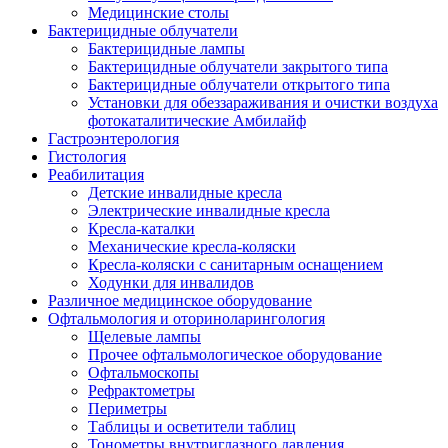
Медицинские столы
Бактерицидные облучатели
Бактерицидные лампы
Бактерицидные облучатели закрытого типа
Бактерицидные облучатели открытого типа
Установки для обеззараживания и очистки воздуха
фотокаталитические Амбилайф
Гастроэнтерология
Гистология
Реабилитация
Детские инвалидные кресла
Электрические инвалидные кресла
Кресла-каталки
Механические кресла-коляски
Кресла-коляски с санитарным оснащением
Ходунки для инвалидов
Различное медицинское оборудование
Офтальмология и оториноларингология
Щелевые лампы
Прочее офтальмологическое оборудование
Офтальмоскопы
Рефрактометры
Периметры
Таблицы и осветители таблиц
Тонометры внутриглазного давления