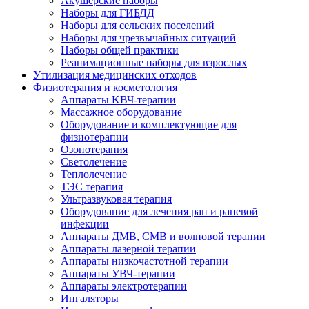
Акушерские наборы
Наборы для ГИБДД
Наборы для сельских поселений
Наборы для чрезвычайных ситуаций
Наборы общей практики
Реанимационные наборы для взрослых
Утилизация медицинских отходов
Физиотерапия и косметология
Аппараты KВЧ-терапии
Массажное оборудование
Оборудование и комплектующие для
физиотерапии
Озонотерапия
Светолечение
Теплолечение
ТЭС терапия
Ультразвуковая терапия
Оборудование для лечения ран и раневой
инфекции
Аппараты ДМВ, СМВ и волновой терапии
Аппараты лазерной терапии
Аппараты низкочастотной терапии
Аппараты УВЧ-терапии
Аппараты электротерапии
Ингаляторы