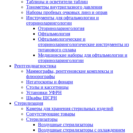
Таблицы и осветители таблиц
Тонометры внутриглазного давления
Наборы пробных очковых линз и оправ
Инструменты для офтальмологии и
оториноларингологии
Оториноларингология
Офтальмология
Офтальмологические и
оториноларингологические инструменты из
титанового сплава
Медицинские наборы для офтальмологии и
оториноларингологии
Рентгендиагностика
Маммографы, рентгеновские комплексы и
флюорографы
Негатоскопы и фонари
Столы и кассетницы
Установки УФРН
Шкафы ШСРН
Стерилизация
Камеры для хранения стерильных изделий
Сопутствующие товары
Стерилизаторы
Воздушные стерилизаторы
Воздушные стерилизаторы с охлаждением