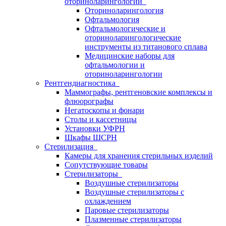
оториноларингологии
Оториноларингология
Офтальмология
Офтальмологические и
оториноларингологические
инструменты из титанового сплава
Медицинские наборы для
офтальмологии и
оториноларингологии
Рентгендиагностика
Маммографы, рентгеновские комплексы и
флюорографы
Негатоскопы и фонари
Столы и кассетницы
Установки УФРН
Шкафы ШСРН
Стерилизация
Камеры для хранения стерильных изделий
Сопутствующие товары
Стерилизаторы
Воздушные стерилизаторы
Воздушные стерилизаторы с
охлаждением
Паровые стерилизаторы
Плазменные стерилизаторы