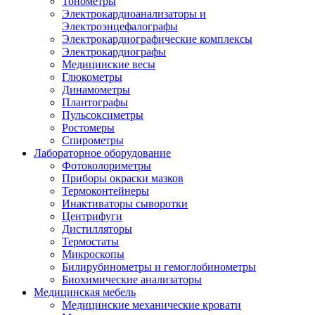
Тонометры
Электрокардиоанализаторы и
Электроэнцефалографы
Электрокардиографические комплексы
Электрокардиографы
Медицинские весы
Глюкометры
Динамометры
Плантографы
Пульсоксиметры
Ростомеры
Спирометры
Лабораторное оборудование
Фотоколориметры
Приборы окраски мазков
Термоконтейнеры
Инактиваторы сыворотки
Центрифуги
Дистилляторы
Термостаты
Микроскопы
Билирубинометры и гемоглобинометры
Биохимические анализаторы
Медицинская мебель
Медицинские механические кровати