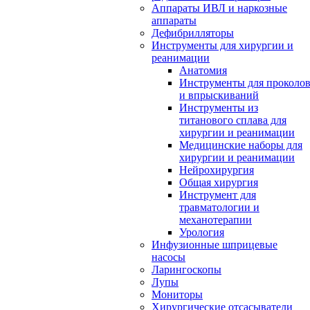
Аппараты ИВЛ и наркозные
аппараты
Дефибрилляторы
Инструменты для хирургии и
реанимации
Анатомия
Инструменты для проколо
и впрыскиваний
Инструменты из
титанового сплава для
хирургии и реанимации
Медицинские наборы для
хирургии и реанимации
Нейрохирургия
Общая хирургия
Инструмент для
травматологии и
механотерапии
Урология
Инфузионные шприцевые
насосы
Ларингоскопы
Лупы
Мониторы
Хирургические отсасыватели