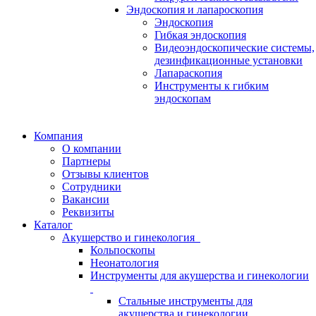
Эндоскопия и лапароскопия
Эндоскопия
Гибкая эндоскопия
Видеоэндоскопические системы,
дезинфикационные установки
Лапараскопия
Инструменты к гибким
эндоскопам
Компания
О компании
Партнеры
Отзывы клиентов
Сотрудники
Вакансии
Реквизиты
Каталог
Акушерство и гинекология
Кольпоскопы
Неонатология
Инструменты для акушерства и гинекологии
Стальные инструменты для
акушерства и гинекологии