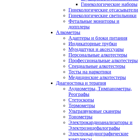
Гинекологические наборы
Гинекологические отсасыватели
Гинекологические светильники
Фетальные мониторы и
допплеры
Алкометры
Адаптеры и блоки питания
Индикаторные трубки
Мундштуки и аксессуары
Персональные алкотестеры
Профессиональные алкотестеры
Специальные алкотестеры
Тесты на наркотики
Медицинские алкотестеры
Диагностика и терапия
Аудиометры, Тимпанометры,
Реографы
Стетоскопы
Термометры
Ультразвуковые сканеры
Тонометры
Электрокардиоанализаторы и
Электроэнцефалографы
Электрокардиографические
комплексы