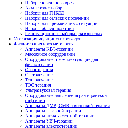
Набор спортивного врача
Акушерские наборы
Наборы для ГИБДД
Наборы для сельских поселений
Наборы для чрезвычайных ситуаций
Наборы общей практики
Реанимационные наборы для взрослых
Утилизация медицинских отходов
Физиотерапия и косметология
Аппараты KВЧ-терапии
Массажное оборудование
Оборудование и комплектующие для
физиотерапии
Озонотерапия
Светолечение
Теплолечение
ТЭС терапия
Ультразвуковая терапия
Оборудование для лечения ран и раневой
инфекции
Аппараты ДМВ, СМВ и волновой терапии
Аппараты лазерной терапии
Аппараты низкочастотной терапии
Аппараты УВЧ-терапии
Аппараты электротерапии