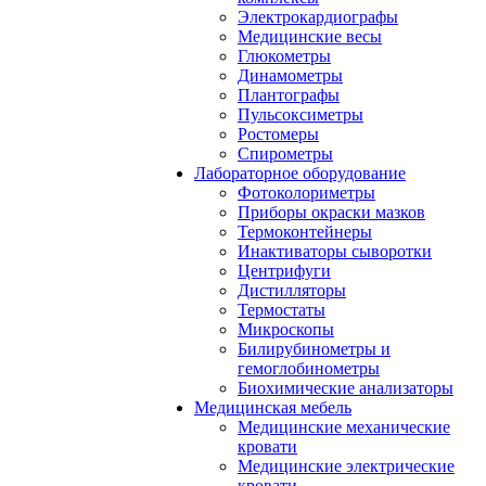
Электрокардиографы
Медицинские весы
Глюкометры
Динамометры
Плантографы
Пульсоксиметры
Ростомеры
Спирометры
Лабораторное оборудование
Фотоколориметры
Приборы окраски мазков
Термоконтейнеры
Инактиваторы сыворотки
Центрифуги
Дистилляторы
Термостаты
Микроскопы
Билирубинометры и
гемоглобинометры
Биохимические анализаторы
Медицинская мебель
Медицинские механические
кровати
Медицинские электрические
кровати