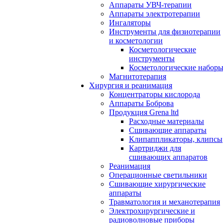
Аппараты УВЧ-терапии
Аппараты электротерапии
Ингаляторы
Инструменты для физиотерапии
и косметологии
Косметологические
инструменты
Косметологические набор
Магнитотерапия
Хирургия и реанимация
Концентраторы кислорода
Аппараты Боброва
Продукция Grena ltd
Расходные материалы
Сшивающие аппараты
Клипаппликаторы, клипсы
Картриджи для
сшивающих аппаратов
Реанимация
Операционные светильники
Сшивающие хирургические
аппараты
Травматология и механотерапия
Электрохирургические и
радиоволновые приборы