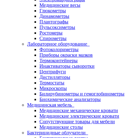
Медицинские весы
Глюкометры
Динамометры
Плантографы
Пульсоксиметры
Ростомеры
Спирометры
Лабораторное оборудование
Фотоколориметры
Приборы окраски мазков
Термоконтейнеры
Инактиваторы сыворотки
Центрифуги
Дистилляторы
Термостаты
Микроскопы
Билирубинометры и гемоглобинометры
Биохимические анализаторы
Медицинская мебель
Медицинские механические кровати
Медицинские электрические кровати
Сопутствующие товары для мебели
Медицинские столы
Бактерицидные облучатели