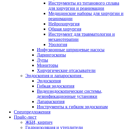
Инструменты из титанового сплава
для хирургии и реанимации
Медицинские наборы для хирургии и
реанимации
Нейрохирургия
Общая хирургия
Инструмент для травматологии и
механотерапии
Урология
Инфузионные шприцевые насосы
Ларингоскопы
Лупы
Мониторы
Хирургические отсасыватели
Эндоскопия и лапароскопия
Эндоскопия
Гибкая эндоскопия
Видеоэндоскопические системы,
дезинфикационные установки
Лапараскопия
Инструменты к гибким эндоскопам
Спецпредложения
Прайс-лист
ЖБИ, кирпич
Гидроизоляция и утеплители