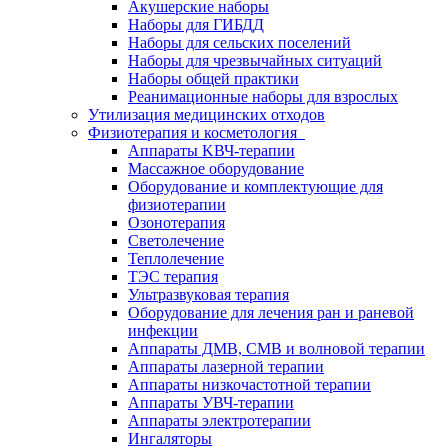
Акушерские наборы
Наборы для ГИБДД
Наборы для сельских поселений
Наборы для чрезвычайных ситуаций
Наборы общей практики
Реанимационные наборы для взрослых
Утилизация медицинских отходов
Физиотерапия и косметология
Аппараты KВЧ-терапии
Массажное оборудование
Оборудование и комплектующие для
физиотерапии
Озонотерапия
Светолечение
Теплолечение
ТЭС терапия
Ультразвуковая терапия
Оборудование для лечения ран и раневой
инфекции
Аппараты ДМВ, СМВ и волновой терапии
Аппараты лазерной терапии
Аппараты низкочастотной терапии
Аппараты УВЧ-терапии
Аппараты электротерапии
Ингаляторы