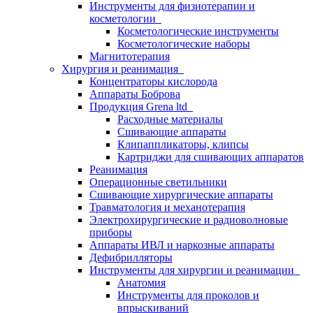
Инструменты для физиотерапии и
косметологии
Косметологические инструменты
Косметологические наборы
Магнитотерапия
Хирургия и реанимация
Концентраторы кислорода
Аппараты Боброва
Продукция Grena ltd
Расходные материалы
Сшивающие аппараты
Клипаппликаторы, клипсы
Картриджи для сшивающих аппаратов
Реанимация
Операционные светильники
Сшивающие хирургические аппараты
Травматология и механотерапия
Электрохирургические и радиоволновые
приборы
Аппараты ИВЛ и наркозные аппараты
Дефибрилляторы
Инструменты для хирургии и реанимации
Анатомия
Инструменты для проколов и
впрыскиваний