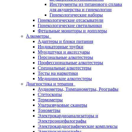
Инструменты из титанового сплава
для акушерства и гинекологии
Гинекологические наборы
Гинекологические отсасыватели
Гинекологические светильники
Фетальные мониторы и допплеры
Алкометры
Адаптеры и блоки питания
Индикаторные трубки
Мундштуки и аксессуары
Персональные алкотестеры
Профессиональные алкотестеры
Специальные алкотестеры
Тесты на наркотики
Медицинские алкотестеры
Диагностика и терапия
Аудиометры, Тимпанометры, Реографы
Стетоскопы
Термометры
Ультразвуковые сканеры
Тонометры
Электрокардиоанализаторы и
Электроэнцефалографы
Электрокардиографические комплексы
Электрокардиографы