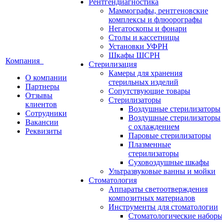
Рентгендиагностика
Маммографы, рентгеновские
комплексы и флюорографы
Негатоскопы и фонари
Столы и кассетницы
Установки УФРН
Шкафы ШСРН
Компания
Стерилизация
Камеры для хранения
О компании
стерильных изделий
Партнеры
Сопутствующие товары
Отзывы
Стерилизаторы
клиентов
Воздушные стерилизаторы
Сотрудники
Воздушные стерилизаторы
Вакансии
с охлаждением
Реквизиты
Паровые стерилизаторы
Плазменные
стерилизаторы
Суховоздушные шкафы
Ультразвуковые ванны и мойки
Стоматология
Аппараты светоотверждения
композитных материалов
Инструменты для стоматологии
Стоматологические набор