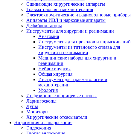
Сшивающие хирургические аппараты
Травматология и механотерапия
Электрохирургические и радиоволновые приборы
Аппараты ИВЛ и наркозные аппараты
Дефибрилляторы
Инструменты для хирургии и реанимации
Анатомия
Инструменты для проколов и впрыскиваний
Инструменты из титанового сплава для
хирургии и реанимации
Медицинские наборы для хирургии и
реанимации
Нейрохирургия
Общая хирургия
Инструмент для травматологии и
механотерапии
Урология
Инфузионные шприцевые насосы
Ларингоскопы
Лупы
Мониторы
Хирургические отсасыватели
Эндоскопия и лапароскопия
Эндоскопия
Гибкая эндоскопия