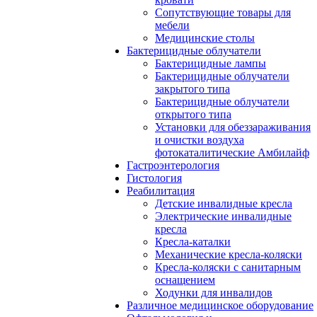
Сопутствующие товары для
мебели
Медицинские столы
Бактерицидные облучатели
Бактерицидные лампы
Бактерицидные облучатели
закрытого типа
Бактерицидные облучатели
открытого типа
Установки для обеззараживания
и очистки воздуха
фотокаталитические Амбилайф
Гастроэнтерология
Гистология
Реабилитация
Детские инвалидные кресла
Электрические инвалидные
кресла
Кресла-каталки
Механические кресла-коляски
Кресла-коляски с санитарным
оснащением
Ходунки для инвалидов
Различное медицинское оборудование