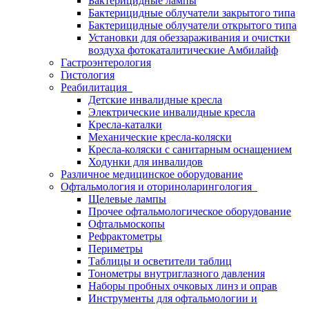
Бактерицидные лампы
Бактерицидные облучатели закрытого типа
Бактерицидные облучатели открытого типа
Установки для обеззараживания и очистки
воздуха фотокаталитические Амбилайф
Гастроэнтерология
Гистология
Реабилитация
Детские инвалидные кресла
Электрические инвалидные кресла
Кресла-каталки
Механические кресла-коляски
Кресла-коляски с санитарным оснащением
Ходунки для инвалидов
Различное медицинское оборудование
Офтальмология и оториноларингология
Щелевые лампы
Прочее офтальмологическое оборудование
Офтальмоскопы
Рефрактометры
Периметры
Таблицы и осветители таблиц
Тонометры внутриглазного давления
Наборы пробных очковых линз и оправ
Инструменты для офтальмологии и