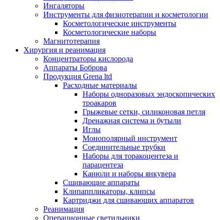
Ингаляторы
Инструменты для физиотерапии и косметологии
Косметологические инструменты
Косметологические наборы
Магнитотерапия
Хирургия и реанимация
Концентраторы кислорода
Аппараты Боброва
Продукция Grena ltd
Расходные материалы
Наборы одноразовых эндоскопических
троакаров
Грыжевые сетки, силиконовая петля
Дренажная система и бутыли
Иглы
Монополярный инструмент
Соединительные трубки
Наборы для торакоцентеза и
парацентеза
Канюли и наборы янкувера
Сшивающие аппараты
Клипаппликаторы, клипсы
Картриджи для сшивающих аппаратов
Реанимация
Операционные светильники