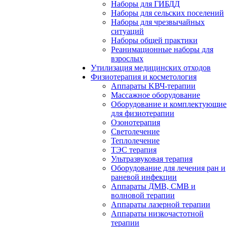
Наборы для ГИБДД
Наборы для сельских поселений
Наборы для чрезвычайных
ситуаций
Наборы общей практики
Реанимационные наборы для
взрослых
Утилизация медицинских отходов
Физиотерапия и косметология
Аппараты KВЧ-терапии
Массажное оборудование
Оборудование и комплектующие
для физиотерапии
Озонотерапия
Светолечение
Теплолечение
ТЭС терапия
Ультразвуковая терапия
Оборудование для лечения ран и
раневой инфекции
Аппараты ДМВ, СМВ и
волновой терапии
Аппараты лазерной терапии
Аппараты низкочастотной
терапии