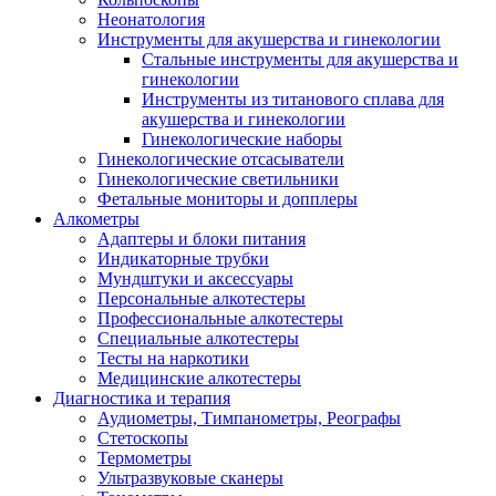
Неонатология
Инструменты для акушерства и гинекологии
Стальные инструменты для акушерства и
гинекологии
Инструменты из титанового сплава для
акушерства и гинекологии
Гинекологические наборы
Гинекологические отсасыватели
Гинекологические светильники
Фетальные мониторы и допплеры
Алкометры
Адаптеры и блоки питания
Индикаторные трубки
Мундштуки и аксессуары
Персональные алкотестеры
Профессиональные алкотестеры
Специальные алкотестеры
Тесты на наркотики
Медицинские алкотестеры
Диагностика и терапия
Аудиометры, Тимпанометры, Реографы
Стетоскопы
Термометры
Ультразвуковые сканеры