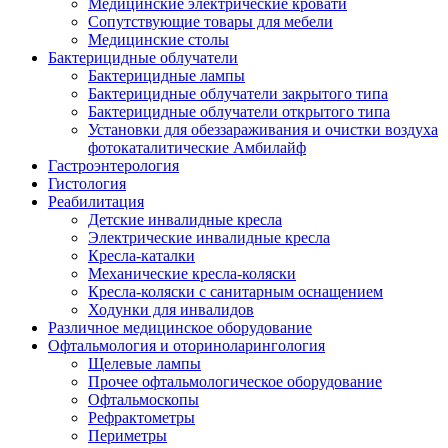
Медицинские электрические кровати
Сопутствующие товары для мебели
Медицинские столы
Бактерицидные облучатели
Бактерицидные лампы
Бактерицидные облучатели закрытого типа
Бактерицидные облучатели открытого типа
Установки для обеззараживания и очистки воздуха
фотокаталитические Амбилайф
Гастроэнтерология
Гистология
Реабилитация
Детские инвалидные кресла
Электрические инвалидные кресла
Кресла-каталки
Механические кресла-коляски
Кресла-коляски с санитарным оснащением
Ходунки для инвалидов
Различное медицинское оборудование
Офтальмология и оториноларингология
Щелевые лампы
Прочее офтальмологическое оборудование
Офтальмоскопы
Рефрактометры
Периметры