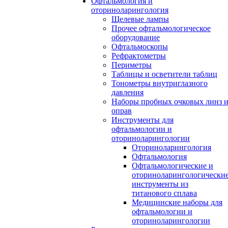
Офтальмология и
оториноларингология
Щелевые лампы
Прочее офтальмологическое
оборудование
Офтальмоскопы
Рефрактометры
Периметры
Таблицы и осветители таблиц
Тонометры внутриглазного
давления
Наборы пробных очковых линз 
оправ
Инструменты для
офтальмологии и
оториноларингологии
Оториноларингология
Офтальмология
Офтальмологические и
оториноларингологически
инструменты из
титанового сплава
Медицинские наборы для
офтальмологии и
оториноларингологии