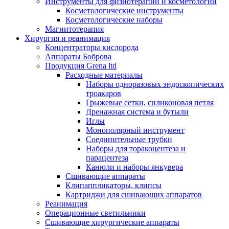
Инструменты для физиотерапии и косметологии
Косметологические инструменты
Косметологические наборы
Магнитотерапия
Хирургия и реанимация
Концентраторы кислорода
Аппараты Боброва
Продукция Grena ltd
Расходные материалы
Наборы одноразовых эндоскопических
троакаров
Грыжевые сетки, силиконовая петля
Дренажная система и бутыли
Иглы
Монополярный инструмент
Соединительные трубки
Наборы для торакоцентеза и
парацентеза
Канюли и наборы янкувера
Сшивающие аппараты
Клипаппликаторы, клипсы
Картриджи для сшивающих аппаратов
Реанимация
Операционные светильники
Сшивающие хирургические аппараты