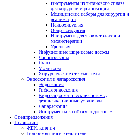
Инструменты из титанового сплава
для хирургии и реанимации
Медицинские наборы для хирургии и
реанимации
Нейрохирургия
Общая хирургия
Инструмент для травматологии и
механотерапии
Урология
Инфузионные шприцевые насосы
Ларингоскопы
Лупы
Мониторы
Хирургические отсасыватели
Эндоскопия и лапароскопия
Эндоскопия
Гибкая эндоскопия
Видеоэндоскопические системы,
дезинфикационные установки
Лапараскопия
Инструменты к гибким эндоскопам
Спецпредложения
Прайс-лист
ЖБИ, кирпич
Гидроизоляция и утеплители