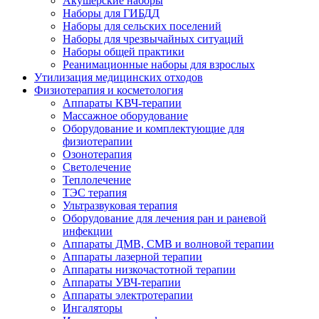
Акушерские наборы
Наборы для ГИБДД
Наборы для сельских поселений
Наборы для чрезвычайных ситуаций
Наборы общей практики
Реанимационные наборы для взрослых
Утилизация медицинских отходов
Физиотерапия и косметология
Аппараты KВЧ-терапии
Массажное оборудование
Оборудование и комплектующие для
физиотерапии
Озонотерапия
Светолечение
Теплолечение
ТЭС терапия
Ультразвуковая терапия
Оборудование для лечения ран и раневой
инфекции
Аппараты ДМВ, СМВ и волновой терапии
Аппараты лазерной терапии
Аппараты низкочастотной терапии
Аппараты УВЧ-терапии
Аппараты электротерапии
Ингаляторы