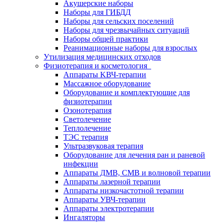
Акушерские наборы
Наборы для ГИБДД
Наборы для сельских поселений
Наборы для чрезвычайных ситуаций
Наборы общей практики
Реанимационные наборы для взрослых
Утилизация медицинских отходов
Физиотерапия и косметология
Аппараты KВЧ-терапии
Массажное оборудование
Оборудование и комплектующие для
физиотерапии
Озонотерапия
Светолечение
Теплолечение
ТЭС терапия
Ультразвуковая терапия
Оборудование для лечения ран и раневой
инфекции
Аппараты ДМВ, СМВ и волновой терапии
Аппараты лазерной терапии
Аппараты низкочастотной терапии
Аппараты УВЧ-терапии
Аппараты электротерапии
Ингаляторы