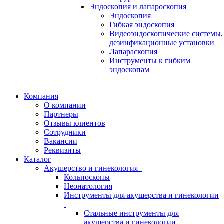
Эндоскопия и лапароскопия
Эндоскопия
Гибкая эндоскопия
Видеоэндоскопические системы,
дезинфикационные установки
Лапараскопия
Инструменты к гибким
эндоскопам
Компания
О компании
Партнеры
Отзывы клиентов
Сотрудники
Вакансии
Реквизиты
Каталог
Акушерство и гинекология
Кольпоскопы
Неонатология
Инструменты для акушерства и гинекологии
Стальные инструменты для
акушерства и гинекологии