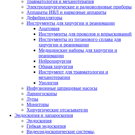
Травматология и механотерапия
Электрохирургические и радиоволновые приборы
Аппараты ИВЛ и наркозные аппараты
Дефибрилляторы
Инструменты для хирургии и реанимации
Анатомия
Инструменты для проколов и впрыскиваний
Инструменты из титанового сплава для
хирургии и реанимации
Медицинские наборы для хирургии и
реанимации
Нейрохирургия
Общая хирургия
Инструмент для травматологии и
механотерапии
Урология
Инфузионные шприцевые насосы
Ларингоскопы
Лупы
Мониторы
Хирургические отсасыватели
Эндоскопия и лапароскопия
Эндоскопия
Гибкая эндоскопия
Видеоэндоскопические системы,