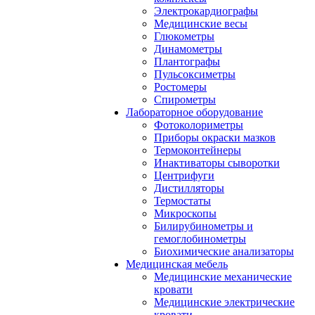
Электрокардиографы
Медицинские весы
Глюкометры
Динамометры
Плантографы
Пульсоксиметры
Ростомеры
Спирометры
Лабораторное оборудование
Фотоколориметры
Приборы окраски мазков
Термоконтейнеры
Инактиваторы сыворотки
Центрифуги
Дистилляторы
Термостаты
Микроскопы
Билирубинометры и
гемоглобинометры
Биохимические анализаторы
Медицинская мебель
Медицинские механические
кровати
Медицинские электрические
кровати