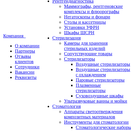
Рентгендиагностика
Маммографы, рентгеновские
комплексы и флюорографы
Негатоскопы и фонари
Столы и кассетницы
Установки УФРН
Шкафы ШСРН
Компания
Стерилизация
Камеры для хранения
О компании
стерильных изделий
Партнеры
Сопутствующие товары
Отзывы
Стерилизаторы
клиентов
Воздушные стерилизаторы
Сотрудники
Воздушные стерилизаторы
Вакансии
с охлаждением
Реквизиты
Паровые стерилизаторы
Плазменные
стерилизаторы
Суховоздушные шкафы
Ультразвуковые ванны и мойки
Стоматология
Аппараты светоотверждения
композитных материалов
Инструменты для стоматологии
Стоматологические набор