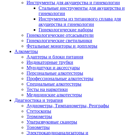
Инструменты для акушерства и гинекологии
Стальные инструменты для акушерства и
гинекологии
Инструменты из титанового сплава для
акушерства и гинекологии
Гинекологические наборы
Гинекологические отсасыватели
Гинекологические светильники
Фетальные мониторы и допплеры
Алкометры
Адаптеры и блоки питания
Индикаторные трубки
Мундштуки и аксессуары
Персональные алкотестеры
Профессиональные алкотестеры
Специальные алкотестеры
Тесты на наркотики
Медицинские алкотестеры
Диагностика и терапия
Аудиометры, Тимпанометры, Реографы
Стетоскопы
Термометры
Ультразвуковые сканеры
Тонометры
Электрокардиоанализаторы и