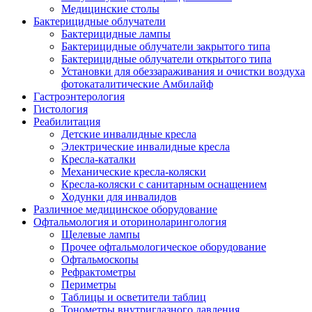
Медицинские столы
Бактерицидные облучатели
Бактерицидные лампы
Бактерицидные облучатели закрытого типа
Бактерицидные облучатели открытого типа
Установки для обеззараживания и очистки воздуха
фотокаталитические Амбилайф
Гастроэнтерология
Гистология
Реабилитация
Детские инвалидные кресла
Электрические инвалидные кресла
Кресла-каталки
Механические кресла-коляски
Кресла-коляски с санитарным оснащением
Ходунки для инвалидов
Различное медицинское оборудование
Офтальмология и оториноларингология
Щелевые лампы
Прочее офтальмологическое оборудование
Офтальмоскопы
Рефрактометры
Периметры
Таблицы и осветители таблиц
Тонометры внутриглазного давления