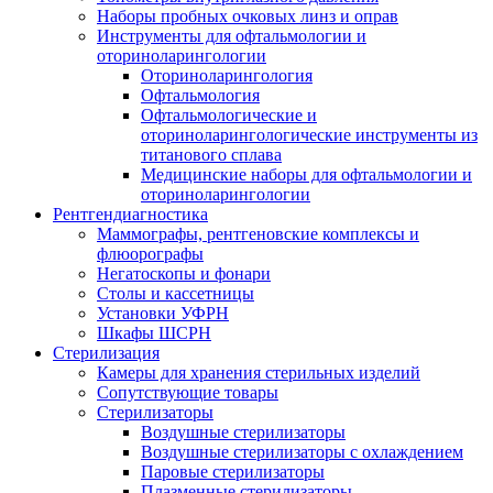
Наборы пробных очковых линз и оправ
Инструменты для офтальмологии и
оториноларингологии
Оториноларингология
Офтальмология
Офтальмологические и
оториноларингологические инструменты из
титанового сплава
Медицинские наборы для офтальмологии и
оториноларингологии
Рентгендиагностика
Маммографы, рентгеновские комплексы и
флюорографы
Негатоскопы и фонари
Столы и кассетницы
Установки УФРН
Шкафы ШСРН
Стерилизация
Камеры для хранения стерильных изделий
Сопутствующие товары
Стерилизаторы
Воздушные стерилизаторы
Воздушные стерилизаторы с охлаждением
Паровые стерилизаторы
Плазменные стерилизаторы