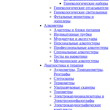
Гинекологические наборы
Гинекологические отсасыватели
Гинекологические светильники
Фетальные мониторы и
допплеры
Алкометры
Адаптеры и блоки питания
Индикаторные трубки
Мундштуки и аксессуары
Персональные алкотестеры
Профессиональные алкотестеры
Специальные алкотестеры
Тесты на наркотики
Медицинские алкотестеры
Диагностика и терапия
Аудиометры, Тимпанометры,
Реографы
Стетоскопы
Термометры
Ультразвуковые сканеры
Тонометры
Электрокардиоанализаторы и
Электроэнцефалографы
Электрокардиографические
комплексы