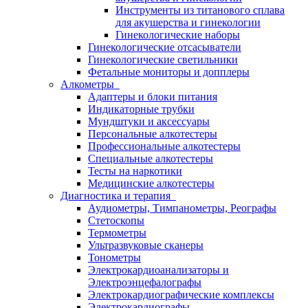
Инструменты из титанового сплава
для акушерства и гинекологии
Гинекологические наборы
Гинекологические отсасыватели
Гинекологические светильники
Фетальные мониторы и допплеры
Алкометры
Адаптеры и блоки питания
Индикаторные трубки
Мундштуки и аксессуары
Персональные алкотестеры
Профессиональные алкотестеры
Специальные алкотестеры
Тесты на наркотики
Медицинские алкотестеры
Диагностика и терапия
Аудиометры, Тимпанометры, Реографы
Стетоскопы
Термометры
Ультразвуковые сканеры
Тонометры
Электрокардиоанализаторы и
Электроэнцефалографы
Электрокардиографические комплексы
Электрокардиографы