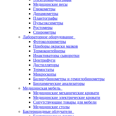
Медицинские весы
Глюкометры
Динамометры
Плантографы
Пульсоксиметры
Ростомеры
Спирометры
Лабораторное оборудование
Фотоколориметры
Приборы окраски мазков
Термоконтейнеры
Инактиваторы сыворотки
Центрифуги
Дистилляторы
Термостаты
Микроскопы
Билирубинометры и гемоглобинометры
Биохимические анализаторы
Медицинская мебель
Медицинские механические кровати
Медицинские электрические кровати
Сопутствующие товары для мебели
Медицинские столы
Бактерицидные облучатели