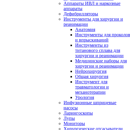
Аппараты ИВЛ и наркозные
аппараты
Дефибрилляторы
Инструменты для хирургии и
реанимации
Анатомия
Инструменты для проколо
и впрыскиваний
Инструменты из
титанового сплава для
хирургии и реанимации
Медицинские наборы для
хирургии и реанимации
Нейрохирургия
Общая хирургия
Инструмент для
травматологии и
механотерапии
Урология
Инфузионные шприцевые
насосы
Ларингоскопы
Лупы
Мониторы
Хирургические отсасыватели