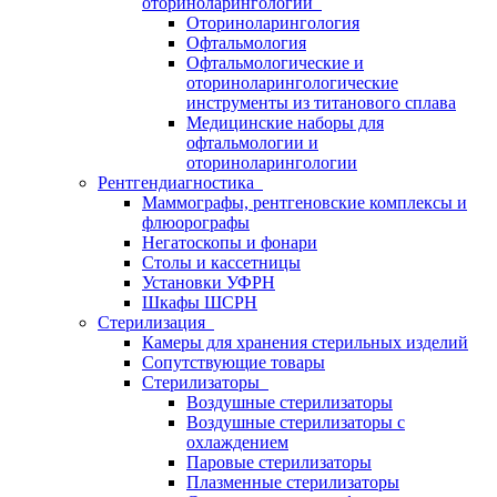
оториноларингологии
Оториноларингология
Офтальмология
Офтальмологические и
оториноларингологические
инструменты из титанового сплава
Медицинские наборы для
офтальмологии и
оториноларингологии
Рентгендиагностика
Маммографы, рентгеновские комплексы и
флюорографы
Негатоскопы и фонари
Столы и кассетницы
Установки УФРН
Шкафы ШСРН
Стерилизация
Камеры для хранения стерильных изделий
Сопутствующие товары
Стерилизаторы
Воздушные стерилизаторы
Воздушные стерилизаторы с
охлаждением
Паровые стерилизаторы
Плазменные стерилизаторы