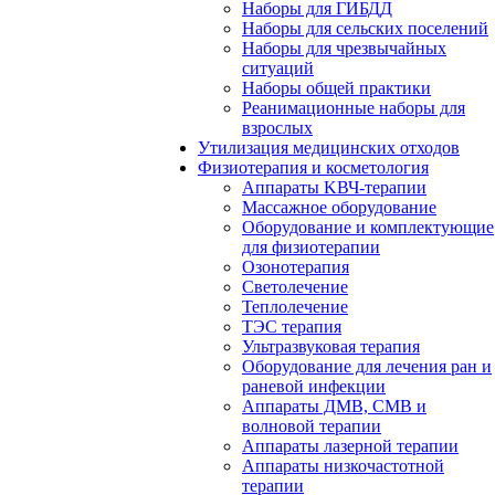
Наборы для ГИБДД
Наборы для сельских поселений
Наборы для чрезвычайных
ситуаций
Наборы общей практики
Реанимационные наборы для
взрослых
Утилизация медицинских отходов
Физиотерапия и косметология
Аппараты KВЧ-терапии
Массажное оборудование
Оборудование и комплектующие
для физиотерапии
Озонотерапия
Светолечение
Теплолечение
ТЭС терапия
Ультразвуковая терапия
Оборудование для лечения ран и
раневой инфекции
Аппараты ДМВ, СМВ и
волновой терапии
Аппараты лазерной терапии
Аппараты низкочастотной
терапии