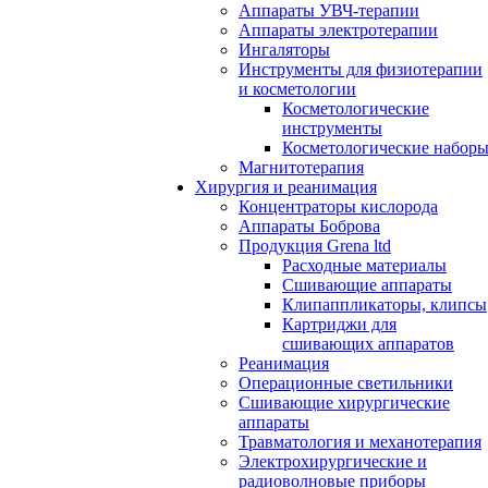
Аппараты УВЧ-терапии
Аппараты электротерапии
Ингаляторы
Инструменты для физиотерапии
и косметологии
Косметологические
инструменты
Косметологические набор
Магнитотерапия
Хирургия и реанимация
Концентраторы кислорода
Аппараты Боброва
Продукция Grena ltd
Расходные материалы
Сшивающие аппараты
Клипаппликаторы, клипсы
Картриджи для
сшивающих аппаратов
Реанимация
Операционные светильники
Сшивающие хирургические
аппараты
Травматология и механотерапия
Электрохирургические и
радиоволновые приборы