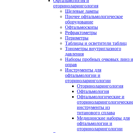
Офтальмология и
оториноларингология
Щелевые лампы
Прочее офтальмологическое
оборудование
Офтальмоскопы
Рефрактометры
Периметры
Таблицы и осветители таблиц
Тонометры внутриглазного
давления
Наборы пробных очковых линз 
оправ
Инструменты для
офтальмологии и
оториноларингологии
Оториноларингология
Офтальмология
Офтальмологические и
оториноларингологически
инструменты из
титанового сплава
Медицинские наборы для
офтальмологии и
оториноларингологии