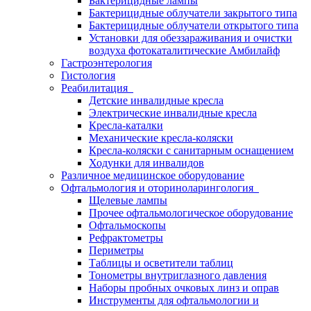
Бактерицидные лампы
Бактерицидные облучатели закрытого типа
Бактерицидные облучатели открытого типа
Установки для обеззараживания и очистки
воздуха фотокаталитические Амбилайф
Гастроэнтерология
Гистология
Реабилитация
Детские инвалидные кресла
Электрические инвалидные кресла
Кресла-каталки
Механические кресла-коляски
Кресла-коляски с санитарным оснащением
Ходунки для инвалидов
Различное медицинское оборудование
Офтальмология и оториноларингология
Щелевые лампы
Прочее офтальмологическое оборудование
Офтальмоскопы
Рефрактометры
Периметры
Таблицы и осветители таблиц
Тонометры внутриглазного давления
Наборы пробных очковых линз и оправ
Инструменты для офтальмологии и