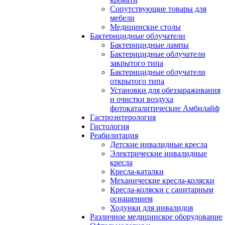
Сопутствующие товары для
мебели
Медицинские столы
Бактерицидные облучатели
Бактерицидные лампы
Бактерицидные облучатели
закрытого типа
Бактерицидные облучатели
открытого типа
Установки для обеззараживания
и очистки воздуха
фотокаталитические Амбилайф
Гастроэнтерология
Гистология
Реабилитация
Детские инвалидные кресла
Электрические инвалидные
кресла
Кресла-каталки
Механические кресла-коляски
Кресла-коляски с санитарным
оснащением
Ходунки для инвалидов
Различное медицинское оборудование