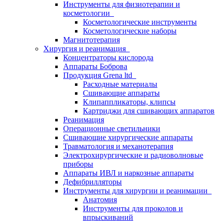
Инструменты для физиотерапии и
косметологии
Косметологические инструменты
Косметологические наборы
Магнитотерапия
Хирургия и реанимация
Концентраторы кислорода
Аппараты Боброва
Продукция Grena ltd
Расходные материалы
Сшивающие аппараты
Клипаппликаторы, клипсы
Картриджи для сшивающих аппаратов
Реанимация
Операционные светильники
Сшивающие хирургические аппараты
Травматология и механотерапия
Электрохирургические и радиоволновые
приборы
Аппараты ИВЛ и наркозные аппараты
Дефибрилляторы
Инструменты для хирургии и реанимации
Анатомия
Инструменты для проколов и
впрыскиваний