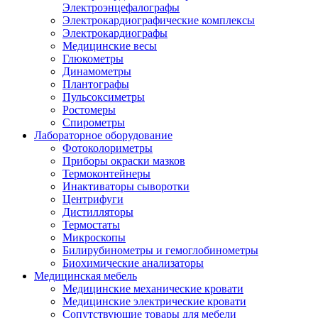
Электроэнцефалографы
Электрокардиографические комплексы
Электрокардиографы
Медицинские весы
Глюкометры
Динамометры
Плантографы
Пульсоксиметры
Ростомеры
Спирометры
Лабораторное оборудование
Фотоколориметры
Приборы окраски мазков
Термоконтейнеры
Инактиваторы сыворотки
Центрифуги
Дистилляторы
Термостаты
Микроскопы
Билирубинометры и гемоглобинометры
Биохимические анализаторы
Медицинская мебель
Медицинские механические кровати
Медицинские электрические кровати
Сопутствующие товары для мебели