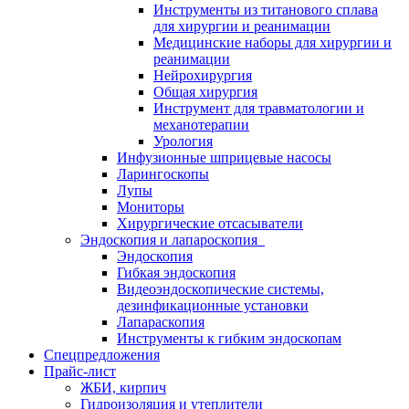
Инструменты из титанового сплава
для хирургии и реанимации
Медицинские наборы для хирургии и
реанимации
Нейрохирургия
Общая хирургия
Инструмент для травматологии и
механотерапии
Урология
Инфузионные шприцевые насосы
Ларингоскопы
Лупы
Мониторы
Хирургические отсасыватели
Эндоскопия и лапароскопия
Эндоскопия
Гибкая эндоскопия
Видеоэндоскопические системы,
дезинфикационные установки
Лапараскопия
Инструменты к гибким эндоскопам
Спецпредложения
Прайс-лист
ЖБИ, кирпич
Гидроизоляция и утеплители