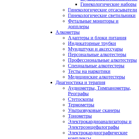
Гинекологические наборы
Гинекологические отсасыватели
Гинекологические светильники
Фетальные мониторы и
допплеры
Алкометры
Адаптеры и блоки питания
Индикаторные трубки
Мундштуки и аксессуары
Персональные алкотестеры
Профессиональные алкотестеры
Специальные алкотестеры
Тесты на наркотики
Медицинские алкотестеры
Диагностика и терапия
Аудиометры, Тимпанометры,
Реографы
Стетоскопы
Термометры
Ультразвуковые сканеры
Тонометры
Электрокардиоанализаторы и
Электроэнцефалографы
Электрокардиографические
комплексы