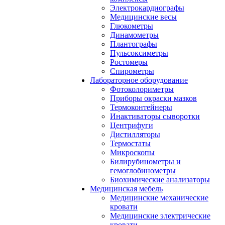
Электрокардиографы
Медицинские весы
Глюкометры
Динамометры
Плантографы
Пульсоксиметры
Ростомеры
Спирометры
Лабораторное оборудование
Фотоколориметры
Приборы окраски мазков
Термоконтейнеры
Инактиваторы сыворотки
Центрифуги
Дистилляторы
Термостаты
Микроскопы
Билирубинометры и
гемоглобинометры
Биохимические анализаторы
Медицинская мебель
Медицинские механические
кровати
Медицинские электрические
кровати