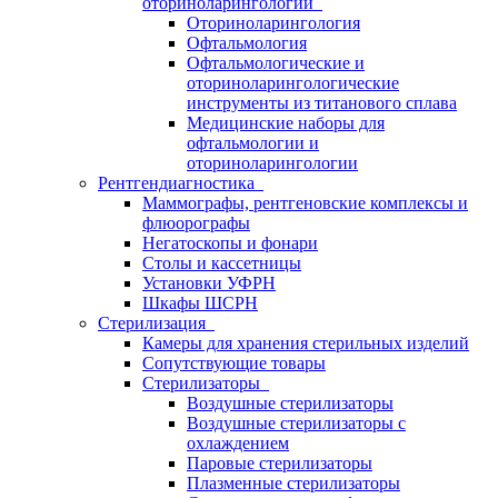
оториноларингологии
Оториноларингология
Офтальмология
Офтальмологические и
оториноларингологические
инструменты из титанового сплава
Медицинские наборы для
офтальмологии и
оториноларингологии
Рентгендиагностика
Маммографы, рентгеновские комплексы и
флюорографы
Негатоскопы и фонари
Столы и кассетницы
Установки УФРН
Шкафы ШСРН
Стерилизация
Камеры для хранения стерильных изделий
Сопутствующие товары
Стерилизаторы
Воздушные стерилизаторы
Воздушные стерилизаторы с
охлаждением
Паровые стерилизаторы
Плазменные стерилизаторы