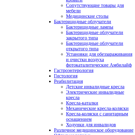
Сопутствующие товары для
мебели
Медицинские столы
Бактерицидные облучатели
Бактерицидные лампы
Бактерицидные облучатели
закрытого типа
Бактерицидные облучатели
открытого типа
Установки для обеззараживания
и очистки воздуха
фотокаталитические Амбилайф
Гастроэнтерология
Гистология
Реабилитация
Детские инвалидные кресла
Электрические инвалидные
кресла
Кресла-каталки
Механические кресла-коляски
Кресла-коляски с санитарным
оснащением
Ходунки для инвалидов
Различное медицинское оборудование