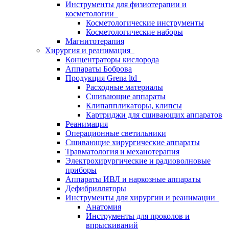
Инструменты для физиотерапии и
косметологии
Косметологические инструменты
Косметологические наборы
Магнитотерапия
Хирургия и реанимация
Концентраторы кислорода
Аппараты Боброва
Продукция Grena ltd
Расходные материалы
Сшивающие аппараты
Клипаппликаторы, клипсы
Картриджи для сшивающих аппаратов
Реанимация
Операционные светильники
Сшивающие хирургические аппараты
Травматология и механотерапия
Электрохирургические и радиоволновые
приборы
Аппараты ИВЛ и наркозные аппараты
Дефибрилляторы
Инструменты для хирургии и реанимации
Анатомия
Инструменты для проколов и
впрыскиваний