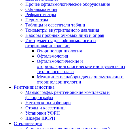
Прочее офтальмологическое оборудование
Офтальмоскопы
Рефрактометры
Периметры
Таблицы и осветители таблиц
Тонометры внутриглазного давления
Наборы пробных очковых линз и оправ
Инструменты для офтальмологии и
оториноларингологии
Оториноларингология
Офтальмология
Офтальмологические и
оториноларингологические инструменты из
титанового сплава
Медицинские наборы для офтальмологии и
оториноларингологии
Рентгендиагностика
Маммографы, рентгеновские комплексы и
флюорографы
Негатоскопы и фонари
Столы и кассетницы
Установки УФРН
Шкафы ШСРН
Стерилизация
Камеры для хранения стерильных изделий