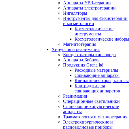
Аппараты УВЧ-терапии
Аппараты электротерапии
Ингаляторы
Инструменты для физиотерапии
и косметологии
Косметологические
инструменты
Косметологические набор
Магнитотерапия
Хирургия и реанимация
Концентраторы кислорода
Аппараты Боброва
Продукция Grena ltd
Расходные материалы
Сшивающие аппараты
Клипаппликаторы, клипсы
Картриджи для
сшивающих аппаратов
Реанимация
Операционные светильники
Сшивающие хирургические
аппараты
Травматология и механотерапия
Электрохирургические и
радиоволновые приборы