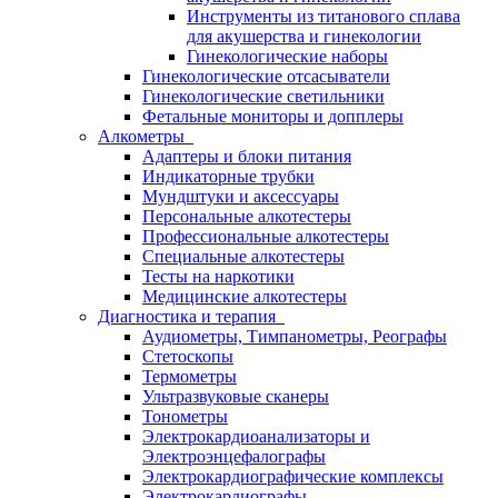
Инструменты из титанового сплава
для акушерства и гинекологии
Гинекологические наборы
Гинекологические отсасыватели
Гинекологические светильники
Фетальные мониторы и допплеры
Алкометры
Адаптеры и блоки питания
Индикаторные трубки
Мундштуки и аксессуары
Персональные алкотестеры
Профессиональные алкотестеры
Специальные алкотестеры
Тесты на наркотики
Медицинские алкотестеры
Диагностика и терапия
Аудиометры, Тимпанометры, Реографы
Стетоскопы
Термометры
Ультразвуковые сканеры
Тонометры
Электрокардиоанализаторы и
Электроэнцефалографы
Электрокардиографические комплексы
Электрокардиографы