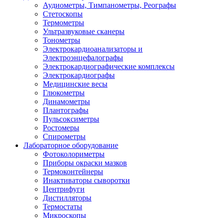
Аудиометры, Тимпанометры, Реографы
Стетоскопы
Термометры
Ультразвуковые сканеры
Тонометры
Электрокардиоанализаторы и
Электроэнцефалографы
Электрокардиографические комплексы
Электрокардиографы
Медицинские весы
Глюкометры
Динамометры
Плантографы
Пульсоксиметры
Ростомеры
Спирометры
Лабораторное оборудование
Фотоколориметры
Приборы окраски мазков
Термоконтейнеры
Инактиваторы сыворотки
Центрифуги
Дистилляторы
Термостаты
Микроскопы