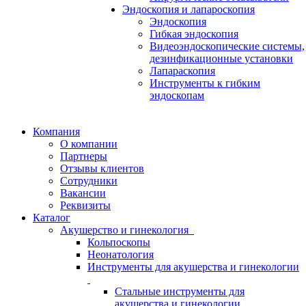
Эндоскопия и лапароскопия
Эндоскопия
Гибкая эндоскопия
Видеоэндоскопические системы,
дезинфикационные установки
Лапараскопия
Инструменты к гибким
эндоскопам
Компания
О компании
Партнеры
Отзывы клиентов
Сотрудники
Вакансии
Реквизиты
Каталог
Акушерство и гинекология
Кольпоскопы
Неонатология
Инструменты для акушерства и гинекологии
Стальные инструменты для
акушерства и гинекологии