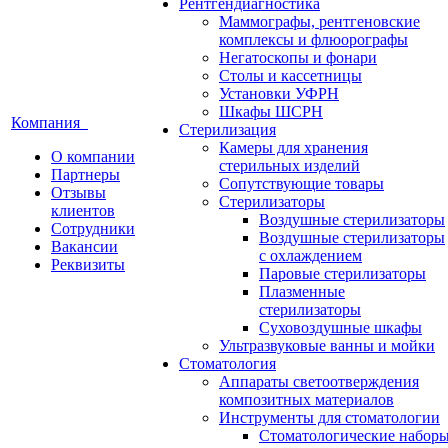
Рентгендиагностика
Маммографы, рентгеновские
комплексы и флюорографы
Негатоскопы и фонари
Столы и кассетницы
Установки УФРН
Шкафы ШСРН
Компания
Стерилизация
Камеры для хранения
О компании
стерильных изделий
Партнеры
Сопутствующие товары
Отзывы
Стерилизаторы
клиентов
Воздушные стерилизаторы
Сотрудники
Воздушные стерилизаторы
Вакансии
с охлаждением
Реквизиты
Паровые стерилизаторы
Плазменные
стерилизаторы
Суховоздушные шкафы
Ультразвуковые ванны и мойки
Стоматология
Аппараты светоотверждения
композитных материалов
Инструменты для стоматологии
Стоматологические набор