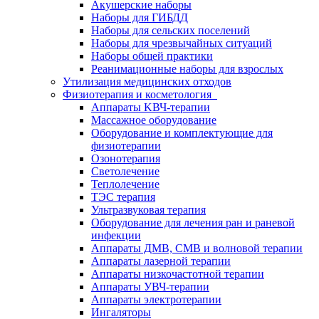
Акушерские наборы
Наборы для ГИБДД
Наборы для сельских поселений
Наборы для чрезвычайных ситуаций
Наборы общей практики
Реанимационные наборы для взрослых
Утилизация медицинских отходов
Физиотерапия и косметология
Аппараты KВЧ-терапии
Массажное оборудование
Оборудование и комплектующие для
физиотерапии
Озонотерапия
Светолечение
Теплолечение
ТЭС терапия
Ультразвуковая терапия
Оборудование для лечения ран и раневой
инфекции
Аппараты ДМВ, СМВ и волновой терапии
Аппараты лазерной терапии
Аппараты низкочастотной терапии
Аппараты УВЧ-терапии
Аппараты электротерапии
Ингаляторы