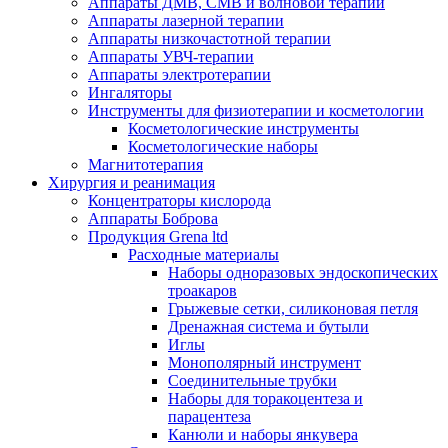
Аппараты ДМВ, СМВ и волновой терапии
Аппараты лазерной терапии
Аппараты низкочастотной терапии
Аппараты УВЧ-терапии
Аппараты электротерапии
Ингаляторы
Инструменты для физиотерапии и косметологии
Косметологические инструменты
Косметологические наборы
Магнитотерапия
Хирургия и реанимация
Концентраторы кислорода
Аппараты Боброва
Продукция Grena ltd
Расходные материалы
Наборы одноразовых эндоскопических
троакаров
Грыжевые сетки, силиконовая петля
Дренажная система и бутыли
Иглы
Монополярный инструмент
Соединительные трубки
Наборы для торакоцентеза и
парацентеза
Канюли и наборы янкувера