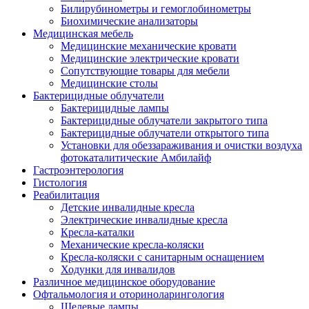
Билирубинометры и гемоглобинометры
Биохимические анализаторы
Медицинская мебель
Медицинские механические кровати
Медицинские электрические кровати
Сопутствующие товары для мебели
Медицинские столы
Бактерицидные облучатели
Бактерицидные лампы
Бактерицидные облучатели закрытого типа
Бактерицидные облучатели открытого типа
Установки для обеззараживания и очистки воздуха
фотокаталитические Амбилайф
Гастроэнтерология
Гистология
Реабилитация
Детские инвалидные кресла
Электрические инвалидные кресла
Кресла-каталки
Механические кресла-коляски
Кресла-коляски с санитарным оснащением
Ходунки для инвалидов
Различное медицинское оборудование
Офтальмология и оториноларингология
Щелевые лампы