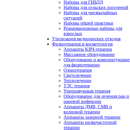
Наборы для ГИБДД
Наборы для сельских поселений
Наборы для чрезвычайных
ситуаций
Наборы общей практики
Реанимационные наборы для
взрослых
Утилизация медицинских отходов
Физиотерапия и косметология
Аппараты KВЧ-терапии
Массажное оборудование
Оборудование и комплектующие
для физиотерапии
Озонотерапия
Светолечение
Теплолечение
ТЭС терапия
Ультразвуковая терапия
Оборудование для лечения ран и
раневой инфекции
Аппараты ДМВ, СМВ и
волновой терапии
Аппараты лазерной терапии
Аппараты низкочастотной
терапии