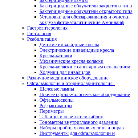
Бактерицидные лампы
Бактерицидные облучатели закрытого типа
Бактерицидные облучатели открытого типа
Установки для обеззараживания и очистки
воздуха фотокаталитические Амбилайф
Гастроэнтерология
Гистология
Реабилитация
Детские инвалидные кресла
Электрические инвалидные кресла
Кресла-каталки
Механические кресла-коляски
Кресла-коляски с санитарным оснащением
Ходунки для инвалидов
Различное медицинское оборудование
Офтальмология и оториноларингология
Щелевые лампы
Прочее офтальмологическое оборудование
Офтальмоскопы
Рефрактометры
Периметры
Таблицы и осветители таблиц
Тонометры внутриглазного давления
Наборы пробных очковых линз и оправ
Инструменты для офтальмологии и