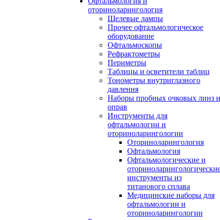
Офтальмология и
оториноларингология
Щелевые лампы
Прочее офтальмологическое
оборудование
Офтальмоскопы
Рефрактометры
Периметры
Таблицы и осветители таблиц
Тонометры внутриглазного
давления
Наборы пробных очковых линз 
оправ
Инструменты для
офтальмологии и
оториноларингологии
Оториноларингология
Офтальмология
Офтальмологические и
оториноларингологически
инструменты из
титанового сплава
Медицинские наборы для
офтальмологии и
оториноларингологии