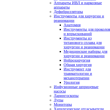
Аппараты ИВЛ и наркозные
аппараты
Дефибрилляторы
Инструменты для хирургии и
реанимации
Анатомия
Инструменты для проколо
и впрыскиваний
Инструменты из
титанового сплава для
хирургии и реанимации
Медицинские наборы для
хирургии и реанимации
Нейрохирургия
Общая хирургия
Инструмент для
травматологии и
механотерапии
Урология
Инфузионные шприцевые
насосы
Ларингоскопы
Лупы
Мониторы
Хирургические отсасыватели