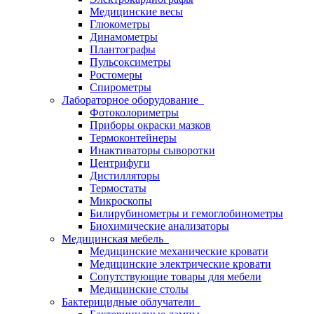
Медицинские весы
Глюкометры
Динамометры
Плантографы
Пульсоксиметры
Ростомеры
Спирометры
Лабораторное оборудование
Фотоколориметры
Приборы окраски мазков
Термоконтейнеры
Инактиваторы сыворотки
Центрифуги
Дистилляторы
Термостаты
Микроскопы
Билирубинометры и гемоглобинометры
Биохимические анализаторы
Медицинская мебель
Медицинские механические кровати
Медицинские электрические кровати
Сопутствующие товары для мебели
Медицинские столы
Бактерицидные облучатели