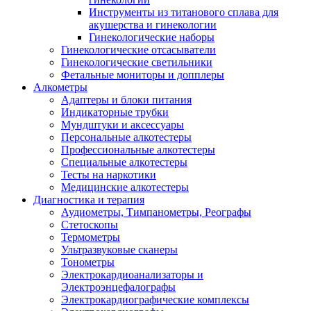
Инструменты из титанового сплава для
акушерства и гинекологии
Гинекологические наборы
Гинекологические отсасыватели
Гинекологические светильники
Фетальные мониторы и допплеры
Алкометры
Адаптеры и блоки питания
Индикаторные трубки
Мундштуки и аксессуары
Персональные алкотестеры
Профессиональные алкотестеры
Специальные алкотестеры
Тесты на наркотики
Медицинские алкотестеры
Диагностика и терапия
Аудиометры, Тимпанометры, Реографы
Стетоскопы
Термометры
Ультразвуковые сканеры
Тонометры
Электрокардиоанализаторы и
Электроэнцефалографы
Электрокардиографические комплексы