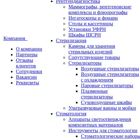
Рентгендиагностика
Маммографы, рентгеновские
комплексы и флюорографы
Негатоскопы и фонари
Столы и кассетницы
Установки УФРН
Шкафы ШСРН
Компания
Стерилизация
Камеры для хранения
О компании
стерильных изделий
Партнеры
Сопутствующие товары
Отзывы
Стерилизаторы
клиентов
Воздушные стерилизаторы
Сотрудники
Воздушные стерилизаторы
Вакансии
с охлаждением
Реквизиты
Паровые стерилизаторы
Плазменные
стерилизаторы
Суховоздушные шкафы
Ультразвуковые ванны и мойки
Стоматология
Аппараты светоотверждения
композитных материалов
Инструменты для стоматологии
Стоматологические набор