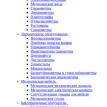
Медицинские весы
Глюкометры
Динамометры
Плантографы
Пульсоксиметры
Ростомеры
Спирометры
Лабораторное оборудование
Фотоколориметры
Приборы окраски мазков
Термоконтейнеры
Инактиваторы сыворотки
Центрифуги
Дистилляторы
Термостаты
Микроскопы
Билирубинометры и гемоглобинометры
Биохимические анализаторы
Медицинская мебель
Медицинские механические кровати
Медицинские электрические кровати
Сопутствующие товары для мебели
Медицинские столы
Бактерицидные облучатели