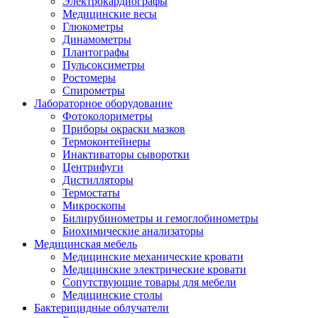
Электрокардиографы
Медицинские весы
Глюкометры
Динамометры
Плантографы
Пульсоксиметры
Ростомеры
Спирометры
Лабораторное оборудование
Фотоколориметры
Приборы окраски мазков
Термоконтейнеры
Инактиваторы сыворотки
Центрифуги
Дистилляторы
Термостаты
Микроскопы
Билирубинометры и гемоглобинометры
Биохимические анализаторы
Медицинская мебель
Медицинские механические кровати
Медицинские электрические кровати
Сопутствующие товары для мебели
Медицинские столы
Бактерицидные облучатели