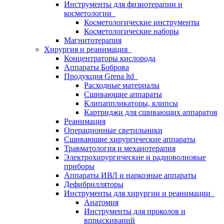
Инструменты для физиотерапии и
косметологии
Косметологические инструменты
Косметологические наборы
Магнитотерапия
Хирургия и реанимация
Концентраторы кислорода
Аппараты Боброва
Продукция Grena ltd
Расходные материалы
Сшивающие аппараты
Клипаппликаторы, клипсы
Картриджи для сшивающих аппаратов
Реанимация
Операционные светильники
Сшивающие хирургические аппараты
Травматология и механотерапия
Электрохирургические и радиоволновые
приборы
Аппараты ИВЛ и наркозные аппараты
Дефибрилляторы
Инструменты для хирургии и реанимации
Анатомия
Инструменты для проколов и
впрыскиваний