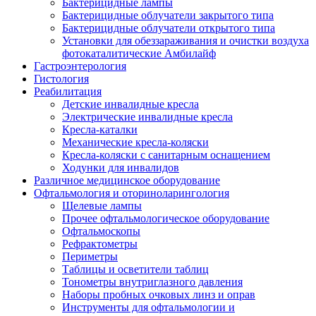
Бактерицидные лампы
Бактерицидные облучатели закрытого типа
Бактерицидные облучатели открытого типа
Установки для обеззараживания и очистки воздуха
фотокаталитические Амбилайф
Гастроэнтерология
Гистология
Реабилитация
Детские инвалидные кресла
Электрические инвалидные кресла
Кресла-каталки
Механические кресла-коляски
Кресла-коляски с санитарным оснащением
Ходунки для инвалидов
Различное медицинское оборудование
Офтальмология и оториноларингология
Щелевые лампы
Прочее офтальмологическое оборудование
Офтальмоскопы
Рефрактометры
Периметры
Таблицы и осветители таблиц
Тонометры внутриглазного давления
Наборы пробных очковых линз и оправ
Инструменты для офтальмологии и