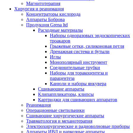
Магнитотерапия
Хирургия и реанимация
Концентраторы кислорода
Аппараты Боброва
Продукция Grena ltd
Расходные материалы
Наборы одноразовых эндоскопических
троакаров
Грыжевые сетки, силиконовая петля
Дренажная система и бутыли
Иглы
Монополярный инструмент
Соединительные трубки
Наборы для торакоцентеза и
парацентеза
Канюли и наборы янкувера
Сшивающие аппараты
Клипаппликаторы, клипсы
Картриджи для сшивающих аппаратов
Реанимация
Операционные светильники
Сшивающие хирургические аппараты
Травматология и механотерапия
Электрохирургические и радиоволновые приборы
Аппараты ИВЛ и наркозные аппараты