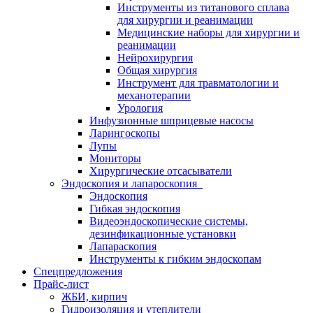
Инструменты из титанового сплава
для хирургии и реанимации
Медицинские наборы для хирургии и
реанимации
Нейрохирургия
Общая хирургия
Инструмент для травматологии и
механотерапии
Урология
Инфузионные шприцевые насосы
Ларингоскопы
Лупы
Мониторы
Хирургические отсасыватели
Эндоскопия и лапароскопия
Эндоскопия
Гибкая эндоскопия
Видеоэндоскопические системы,
дезинфикационные установки
Лапараскопия
Инструменты к гибким эндоскопам
Спецпредложения
Прайс-лист
ЖБИ, кирпич
Гидроизоляция и утеплители