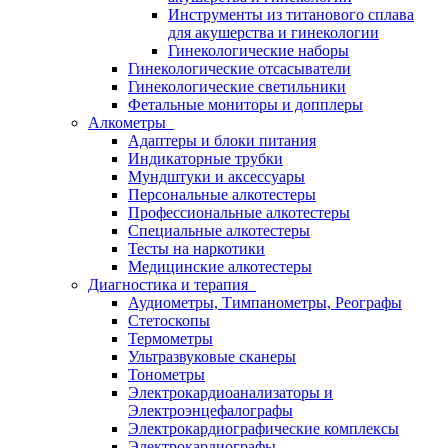
Инструменты из титанового сплава
для акушерства и гинекологии
Гинекологические наборы
Гинекологические отсасыватели
Гинекологические светильники
Фетальные мониторы и допплеры
Алкометры
Адаптеры и блоки питания
Индикаторные трубки
Мундштуки и аксессуары
Персональные алкотестеры
Профессиональные алкотестеры
Специальные алкотестеры
Тесты на наркотики
Медицинские алкотестеры
Диагностика и терапия
Аудиометры, Тимпанометры, Реографы
Стетоскопы
Термометры
Ультразвуковые сканеры
Тонометры
Электрокардиоанализаторы и
Электроэнцефалографы
Электрокардиографические комплексы
Электрокардиографы