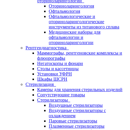
оториноларингологии
Оториноларингология
Офтальмология
Офтальмологические и
оториноларингологические
инструменты из титанового сплава
Медицинские наборы для
офтальмологии и
оториноларингологии
Рентгендиагностика
Маммографы, рентгеновские комплексы и
флюорографы
Негатоскопы и фонари
Столы и кассетницы
Установки УФРН
Шкафы ШСРН
Стерилизация
Камеры для хранения стерильных изделий
Сопутствующие товары
Стерилизаторы
Воздушные стерилизаторы
Воздушные стерилизаторы с
охлаждением
Паровые стерилизаторы
Плазменные стерилизаторы