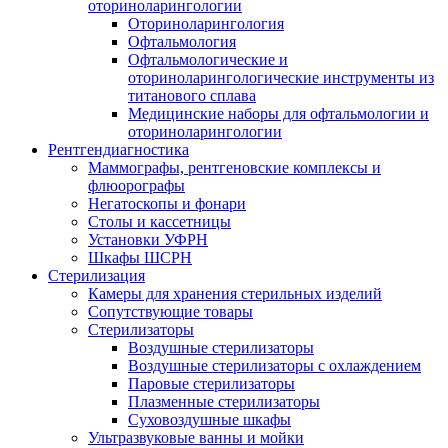
оториноларингологии
Оториноларингология
Офтальмология
Офтальмологические и
оториноларингологические инструменты из
титанового сплава
Медицинские наборы для офтальмологии и
оториноларингологии
Рентгендиагностика
Маммографы, рентгеновские комплексы и
флюорографы
Негатоскопы и фонари
Столы и кассетницы
Установки УФРН
Шкафы ШСРН
Стерилизация
Камеры для хранения стерильных изделий
Сопутствующие товары
Стерилизаторы
Воздушные стерилизаторы
Воздушные стерилизаторы с охлаждением
Паровые стерилизаторы
Плазменные стерилизаторы
Суховоздушные шкафы
Ультразвуковые ванны и мойки