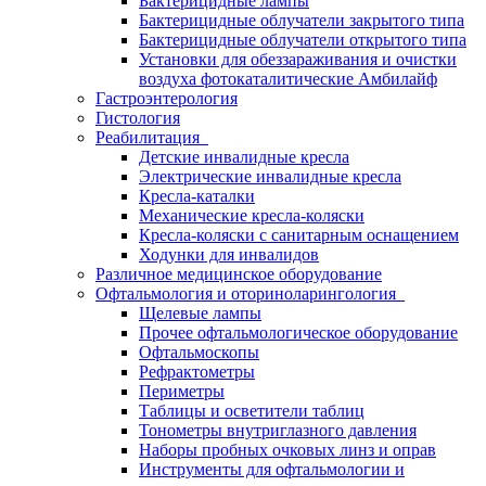
Бактерицидные лампы
Бактерицидные облучатели закрытого типа
Бактерицидные облучатели открытого типа
Установки для обеззараживания и очистки
воздуха фотокаталитические Амбилайф
Гастроэнтерология
Гистология
Реабилитация
Детские инвалидные кресла
Электрические инвалидные кресла
Кресла-каталки
Механические кресла-коляски
Кресла-коляски с санитарным оснащением
Ходунки для инвалидов
Различное медицинское оборудование
Офтальмология и оториноларингология
Щелевые лампы
Прочее офтальмологическое оборудование
Офтальмоскопы
Рефрактометры
Периметры
Таблицы и осветители таблиц
Тонометры внутриглазного давления
Наборы пробных очковых линз и оправ
Инструменты для офтальмологии и