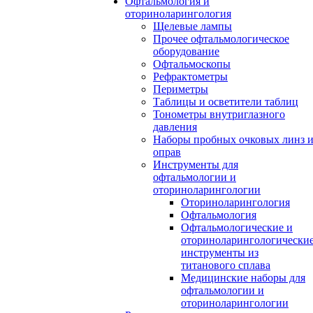
Офтальмология и
оториноларингология
Щелевые лампы
Прочее офтальмологическое
оборудование
Офтальмоскопы
Рефрактометры
Периметры
Таблицы и осветители таблиц
Тонометры внутриглазного
давления
Наборы пробных очковых линз 
оправ
Инструменты для
офтальмологии и
оториноларингологии
Оториноларингология
Офтальмология
Офтальмологические и
оториноларингологически
инструменты из
титанового сплава
Медицинские наборы для
офтальмологии и
оториноларингологии