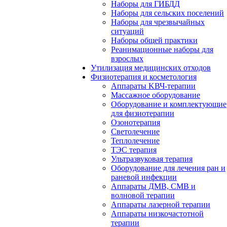
Наборы для ГИБДД
Наборы для сельских поселений
Наборы для чрезвычайных
ситуаций
Наборы общей практики
Реанимационные наборы для
взрослых
Утилизация медицинских отходов
Физиотерапия и косметология
Аппараты KВЧ-терапии
Массажное оборудование
Оборудование и комплектующие
для физиотерапии
Озонотерапия
Светолечение
Теплолечение
ТЭС терапия
Ультразвуковая терапия
Оборудование для лечения ран и
раневой инфекции
Аппараты ДМВ, СМВ и
волновой терапии
Аппараты лазерной терапии
Аппараты низкочастотной
терапии