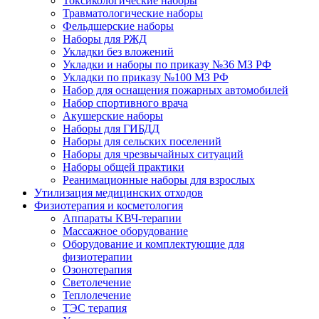
Токсикологические наборы
Травматологические наборы
Фельдшерские наборы
Наборы для РЖД
Укладки без вложений
Укладки и наборы по приказу №36 МЗ РФ
Укладки по приказу №100 МЗ РФ
Набор для оснащения пожарных автомобилей
Набор спортивного врача
Акушерские наборы
Наборы для ГИБДД
Наборы для сельских поселений
Наборы для чрезвычайных ситуаций
Наборы общей практики
Реанимационные наборы для взрослых
Утилизация медицинских отходов
Физиотерапия и косметология
Аппараты KВЧ-терапии
Массажное оборудование
Оборудование и комплектующие для
физиотерапии
Озонотерапия
Светолечение
Теплолечение
ТЭС терапия