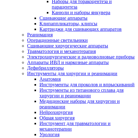
Наборы для торакоцентеза и
парацентеза
Канюли и наборы янкувера
Сшивающие аппараты
Клипаппликаторы, клипсы
Картриджи для сшивающих аппаратов
Реанимация
Операционные светильники
Сшивающие хирургические аппараты
Травматология и механотерапия
Электрохирургические и радиоволновые приборы
Аппараты ИВЛ и наркозные аппараты
Дефибрилляторы
Инструменты для хирургии и реанимации
Анатомия
Инструменты для проколов и впрыскиваний
Инструменты из титанового сплава для
хирургии и реанимации
Медицинские наборы для хирургии и
реанимации
Нейрохирургия
Общая хирургия
Инструмент для травматологии и
механотерапии
Урология