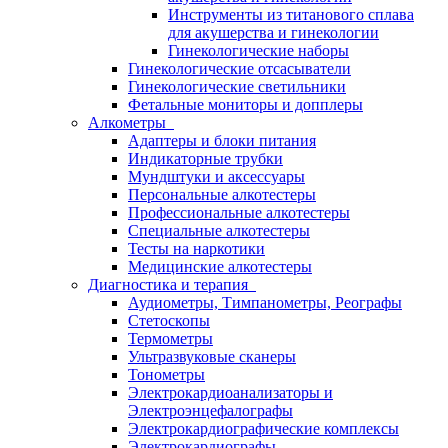
Инструменты из титанового сплава
для акушерства и гинекологии
Гинекологические наборы
Гинекологические отсасыватели
Гинекологические светильники
Фетальные мониторы и допплеры
Алкометры
Адаптеры и блоки питания
Индикаторные трубки
Мундштуки и аксессуары
Персональные алкотестеры
Профессиональные алкотестеры
Специальные алкотестеры
Тесты на наркотики
Медицинские алкотестеры
Диагностика и терапия
Аудиометры, Тимпанометры, Реографы
Стетоскопы
Термометры
Ультразвуковые сканеры
Тонометры
Электрокардиоанализаторы и
Электроэнцефалографы
Электрокардиографические комплексы
Электрокардиографы