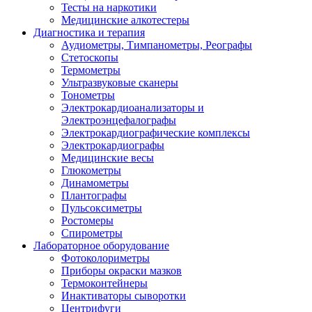
Тесты на наркотики
Медицинские алкотестеры
Диагностика и терапия
Аудиометры, Тимпанометры, Реографы
Стетоскопы
Термометры
Ультразвуковые сканеры
Тонометры
Электрокардиоанализаторы и
Электроэнцефалографы
Электрокардиографические комплексы
Электрокардиографы
Медицинские весы
Глюкометры
Динамометры
Плантографы
Пульсоксиметры
Ростомеры
Спирометры
Лабораторное оборудование
Фотоколориметры
Приборы окраски мазков
Термоконтейнеры
Инактиваторы сыворотки
Центрифуги