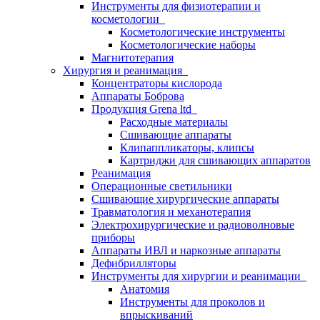
Инструменты для физиотерапии и
косметологии
Косметологические инструменты
Косметологические наборы
Магнитотерапия
Хирургия и реанимация
Концентраторы кислорода
Аппараты Боброва
Продукция Grena ltd
Расходные материалы
Сшивающие аппараты
Клипаппликаторы, клипсы
Картриджи для сшивающих аппаратов
Реанимация
Операционные светильники
Сшивающие хирургические аппараты
Травматология и механотерапия
Электрохирургические и радиоволновые
приборы
Аппараты ИВЛ и наркозные аппараты
Дефибрилляторы
Инструменты для хирургии и реанимации
Анатомия
Инструменты для проколов и
впрыскиваний