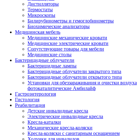
Дистилляторы
Термостаты
Микроскопы
Билирубинометры и гемоглобинометры
Биохимические анализаторы
Медицинская мебель
Медицинские механические кровати
Медицинские электрические кровати
Сопутствующие товары для мебели
Медицинские столы
Бактерицидные облучатели
Бактерицидные лампы
Бактерицидные облучатели закрытого типа
Бактерицидные облучатели открытого типа
Установки для обеззараживания и очистки воздуха
фотокаталитические Амбилайф
Гастроэнтерология
Гистология
Реабилитация
Детские инвалидные кресла
Электрические инвалидные кресла
Кресла-каталки
Механические кресла-коляски
Кресла-коляски с санитарным оснащением
Ходунки для инвалидов