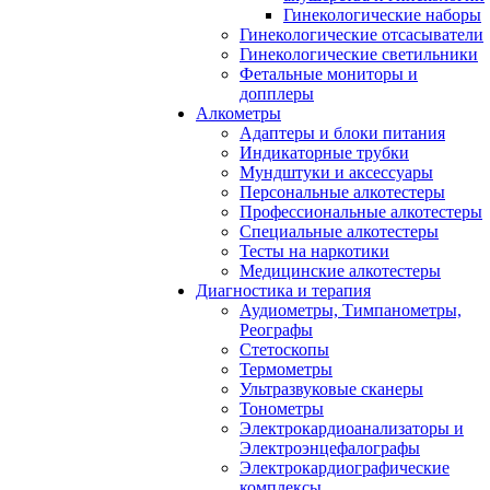
Гинекологические наборы
Гинекологические отсасыватели
Гинекологические светильники
Фетальные мониторы и
допплеры
Алкометры
Адаптеры и блоки питания
Индикаторные трубки
Мундштуки и аксессуары
Персональные алкотестеры
Профессиональные алкотестеры
Специальные алкотестеры
Тесты на наркотики
Медицинские алкотестеры
Диагностика и терапия
Аудиометры, Тимпанометры,
Реографы
Стетоскопы
Термометры
Ультразвуковые сканеры
Тонометры
Электрокардиоанализаторы и
Электроэнцефалографы
Электрокардиографические
комплексы