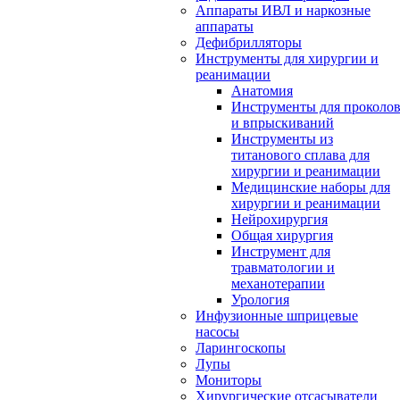
Аппараты ИВЛ и наркозные
аппараты
Дефибрилляторы
Инструменты для хирургии и
реанимации
Анатомия
Инструменты для проколо
и впрыскиваний
Инструменты из
титанового сплава для
хирургии и реанимации
Медицинские наборы для
хирургии и реанимации
Нейрохирургия
Общая хирургия
Инструмент для
травматологии и
механотерапии
Урология
Инфузионные шприцевые
насосы
Ларингоскопы
Лупы
Мониторы
Хирургические отсасыватели