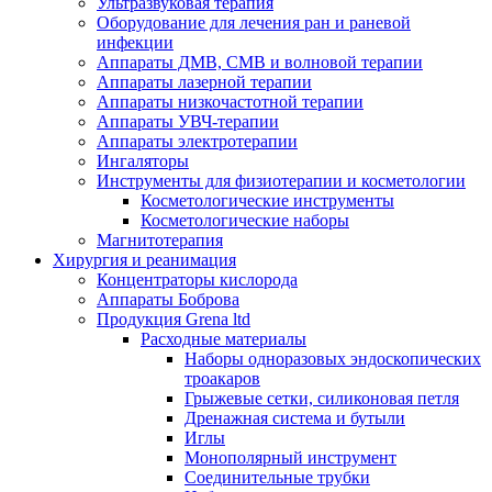
Ультразвуковая терапия
Оборудование для лечения ран и раневой
инфекции
Аппараты ДМВ, СМВ и волновой терапии
Аппараты лазерной терапии
Аппараты низкочастотной терапии
Аппараты УВЧ-терапии
Аппараты электротерапии
Ингаляторы
Инструменты для физиотерапии и косметологии
Косметологические инструменты
Косметологические наборы
Магнитотерапия
Хирургия и реанимация
Концентраторы кислорода
Аппараты Боброва
Продукция Grena ltd
Расходные материалы
Наборы одноразовых эндоскопических
троакаров
Грыжевые сетки, силиконовая петля
Дренажная система и бутыли
Иглы
Монополярный инструмент
Соединительные трубки