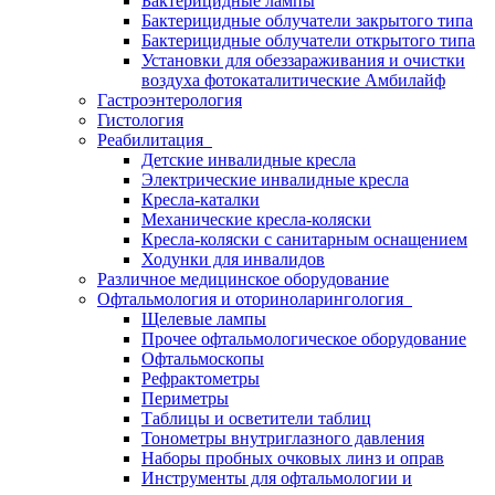
Бактерицидные лампы
Бактерицидные облучатели закрытого типа
Бактерицидные облучатели открытого типа
Установки для обеззараживания и очистки
воздуха фотокаталитические Амбилайф
Гастроэнтерология
Гистология
Реабилитация
Детские инвалидные кресла
Электрические инвалидные кресла
Кресла-каталки
Механические кресла-коляски
Кресла-коляски с санитарным оснащением
Ходунки для инвалидов
Различное медицинское оборудование
Офтальмология и оториноларингология
Щелевые лампы
Прочее офтальмологическое оборудование
Офтальмоскопы
Рефрактометры
Периметры
Таблицы и осветители таблиц
Тонометры внутриглазного давления
Наборы пробных очковых линз и оправ
Инструменты для офтальмологии и