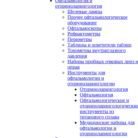
Офтальмология и
оториноларингология
Щелевые лампы
Прочее офтальмологическое
оборудование
Офтальмоскопы
Рефрактометры
Периметры
Таблицы и осветители таблиц
Тонометры внутриглазного
давления
Наборы пробных очковых линз 
оправ
Инструменты для
офтальмологии и
оториноларингологии
Оториноларингология
Офтальмология
Офтальмологические и
оториноларингологически
инструменты из
титанового сплава
Медицинские наборы для
офтальмологии и
оториноларингологии