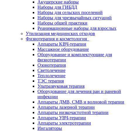
Акушерские наборы
Наборы для ГИБДД
Наборы для сельских поселений
Наборы для чрезвычайных ситуаций
Наборы общей практики
Реанимационные наборы для взрослых
Утилизация медицинских отходов
Физиотерапия и косметология
Аппараты KВЧ-терапии
Массажное оборудование
Оборудование и комплектующие для
физиотерапии
Озонотерапия
Светолечение
Теплолечение
ТЭС терапия
Ультразвуковая терапия
Оборудование для лечения ран и раневой
инфекции
Аппараты ДМВ, СМВ и волновой терапии
Аппараты лазерной терапии
Аппараты низкочастотной терапии
Аппараты УВЧ-терапии
Аппараты электротерапии
Ингаляторы