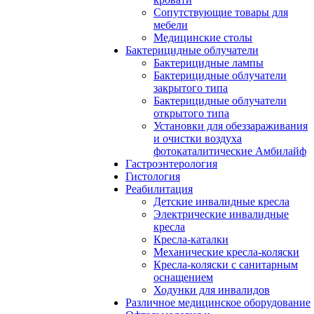
Сопутствующие товары для
мебели
Медицинские столы
Бактерицидные облучатели
Бактерицидные лампы
Бактерицидные облучатели
закрытого типа
Бактерицидные облучатели
открытого типа
Установки для обеззараживания
и очистки воздуха
фотокаталитические Амбилайф
Гастроэнтерология
Гистология
Реабилитация
Детские инвалидные кресла
Электрические инвалидные
кресла
Кресла-каталки
Механические кресла-коляски
Кресла-коляски с санитарным
оснащением
Ходунки для инвалидов
Различное медицинское оборудование