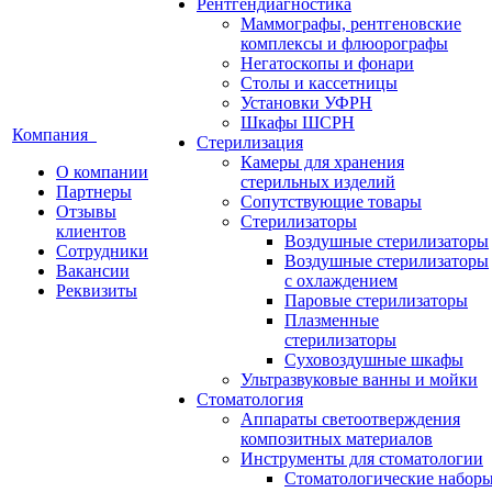
Рентгендиагностика
Маммографы, рентгеновские
комплексы и флюорографы
Негатоскопы и фонари
Столы и кассетницы
Установки УФРН
Шкафы ШСРН
Компания
Стерилизация
Камеры для хранения
О компании
стерильных изделий
Партнеры
Сопутствующие товары
Отзывы
Стерилизаторы
клиентов
Воздушные стерилизаторы
Сотрудники
Воздушные стерилизаторы
Вакансии
с охлаждением
Реквизиты
Паровые стерилизаторы
Плазменные
стерилизаторы
Суховоздушные шкафы
Ультразвуковые ванны и мойки
Стоматология
Аппараты светоотверждения
композитных материалов
Инструменты для стоматологии
Стоматологические набор