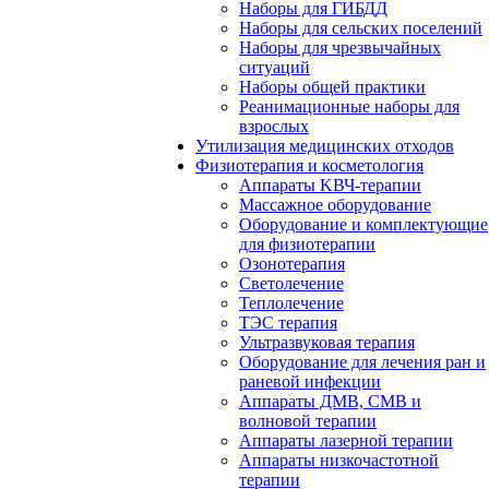
Наборы для ГИБДД
Наборы для сельских поселений
Наборы для чрезвычайных
ситуаций
Наборы общей практики
Реанимационные наборы для
взрослых
Утилизация медицинских отходов
Физиотерапия и косметология
Аппараты KВЧ-терапии
Массажное оборудование
Оборудование и комплектующие
для физиотерапии
Озонотерапия
Светолечение
Теплолечение
ТЭС терапия
Ультразвуковая терапия
Оборудование для лечения ран и
раневой инфекции
Аппараты ДМВ, СМВ и
волновой терапии
Аппараты лазерной терапии
Аппараты низкочастотной
терапии