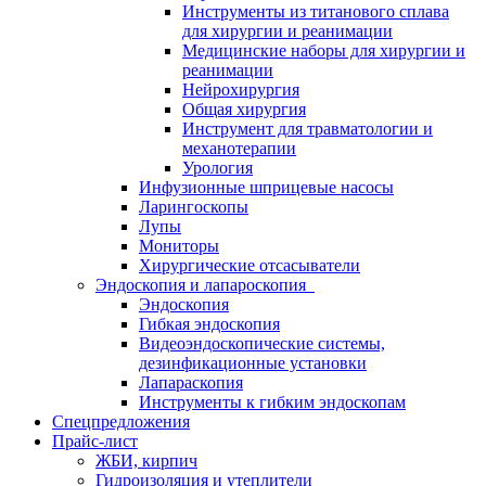
Инструменты из титанового сплава
для хирургии и реанимации
Медицинские наборы для хирургии и
реанимации
Нейрохирургия
Общая хирургия
Инструмент для травматологии и
механотерапии
Урология
Инфузионные шприцевые насосы
Ларингоскопы
Лупы
Мониторы
Хирургические отсасыватели
Эндоскопия и лапароскопия
Эндоскопия
Гибкая эндоскопия
Видеоэндоскопические системы,
дезинфикационные установки
Лапараскопия
Инструменты к гибким эндоскопам
Спецпредложения
Прайс-лист
ЖБИ, кирпич
Гидроизоляция и утеплители