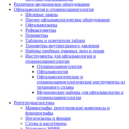
Различное медицинское оборудование
Офтальмология и оториноларингология
Щелевые лампы
Прочее офтальмологическое оборудование
Офтальмоскопы
Рефрактометры
Периметры
Таблицы и осветители таблиц
Тонометры внутриглазного давления
Наборы пробных очковых линз и оправ
Инструменты для офтальмологии и
оториноларингологии
Оториноларингология
Офтальмология
Офтальмологические и
оториноларингологические инструменты из
титанового сплава
Медицинские наборы для офтальмологии и
оториноларингологии
Рентгендиагностика
Маммографы, рентгеновские комплексы и
флюорографы
Негатоскопы и фонари
Столы и кассетницы
Установки УФРН