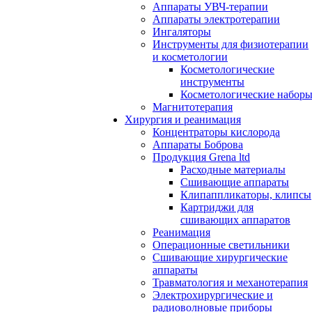
Аппараты УВЧ-терапии
Аппараты электротерапии
Ингаляторы
Инструменты для физиотерапии
и косметологии
Косметологические
инструменты
Косметологические набор
Магнитотерапия
Хирургия и реанимация
Концентраторы кислорода
Аппараты Боброва
Продукция Grena ltd
Расходные материалы
Сшивающие аппараты
Клипаппликаторы, клипсы
Картриджи для
сшивающих аппаратов
Реанимация
Операционные светильники
Сшивающие хирургические
аппараты
Травматология и механотерапия
Электрохирургические и
радиоволновые приборы