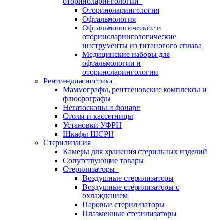
оториноларингологии
Оториноларингология
Офтальмология
Офтальмологические и
оториноларингологические
инструменты из титанового сплава
Медицинские наборы для
офтальмологии и
оториноларингологии
Рентгендиагностика
Маммографы, рентгеновские комплексы и
флюорографы
Негатоскопы и фонари
Столы и кассетницы
Установки УФРН
Шкафы ШСРН
Стерилизация
Камеры для хранения стерильных изделий
Сопутствующие товары
Стерилизаторы
Воздушные стерилизаторы
Воздушные стерилизаторы с
охлаждением
Паровые стерилизаторы
Плазменные стерилизаторы