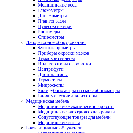
Медицинские весы
Глюкометры
Динамометры
Плантографы
Пульсоксиметры
Ростомеры
Спирометры
Лабораторное оборудование
Фотоколориметры
Приборы окраски мазков
Термоконтейнеры
Инактиваторы сыворотки
Центрифуги
Дистилляторы
Термостаты
Микроскопы
Билирубинометры и гемоглобинометры
Биохимические анализаторы
Медицинская мебель
Медицинские механические кровати
Медицинские электрические кровати
Сопутствующие товары для мебели
Медицинские столы
Бактерицидные облучатели