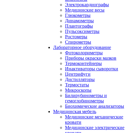
Электрокардиографы
Медицинские весы
Глюкометры
Динамометры
Плантографы
Пульсоксиметры
Ростомеры
Спирометры
Лабораторное оборудование
Фотоколориметры
Приборы окраски мазков
Термоконтейнеры
Инактиваторы сыворотки
Центрифуги
Дистилляторы
Термостаты
Микроскопы
Билирубинометры и
гемоглобинометры
Биохимические анализаторы
Медицинская мебель
Медицинские механические
кровати
Медицинские электрические
кровати