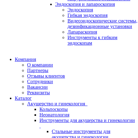
Эндоскопия и лапароскопия
Эндоскопия
Гибкая эндоскопия
Видеоэндоскопические системы,
дезинфикационные установки
Лапараскопия
Инструменты к гибким
эндоскопам
Компания
О компании
Партнеры
Отзывы клиентов
Сотрудники
Вакансии
Реквизиты
Каталог
Акушерство и гинекология
Кольпоскопы
Неонатология
Инструменты для акушерства и гинекологии
Стальные инструменты для
акушерства и гинекологии