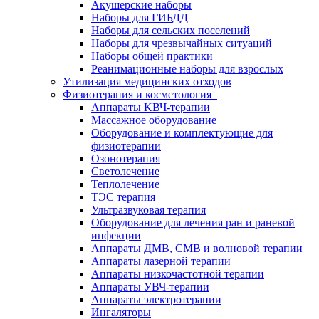
Акушерские наборы
Наборы для ГИБДД
Наборы для сельских поселений
Наборы для чрезвычайных ситуаций
Наборы общей практики
Реанимационные наборы для взрослых
Утилизация медицинских отходов
Физиотерапия и косметология
Аппараты KВЧ-терапии
Массажное оборудование
Оборудование и комплектующие для
физиотерапии
Озонотерапия
Светолечение
Теплолечение
ТЭС терапия
Ультразвуковая терапия
Оборудование для лечения ран и раневой
инфекции
Аппараты ДМВ, СМВ и волновой терапии
Аппараты лазерной терапии
Аппараты низкочастотной терапии
Аппараты УВЧ-терапии
Аппараты электротерапии
Ингаляторы