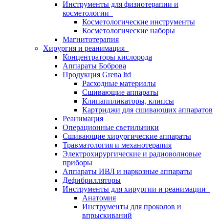
Инструменты для физиотерапии и
косметологии
Косметологические инструменты
Косметологические наборы
Магнитотерапия
Хирургия и реанимация
Концентраторы кислорода
Аппараты Боброва
Продукция Grena ltd
Расходные материалы
Сшивающие аппараты
Клипаппликаторы, клипсы
Картриджи для сшивающих аппаратов
Реанимация
Операционные светильники
Сшивающие хирургические аппараты
Травматология и механотерапия
Электрохирургические и радиоволновые
приборы
Аппараты ИВЛ и наркозные аппараты
Дефибрилляторы
Инструменты для хирургии и реанимации
Анатомия
Инструменты для проколов и
впрыскиваний