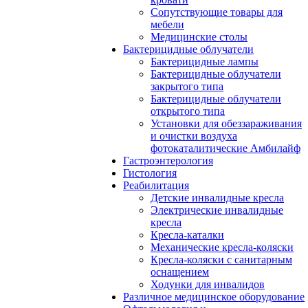
Сопутствующие товары для
мебели
Медицинские столы
Бактерицидные облучатели
Бактерицидные лампы
Бактерицидные облучатели
закрытого типа
Бактерицидные облучатели
открытого типа
Установки для обеззараживания
и очистки воздуха
фотокаталитические Амбилайф
Гастроэнтерология
Гистология
Реабилитация
Детские инвалидные кресла
Электрические инвалидные
кресла
Кресла-каталки
Механические кресла-коляски
Кресла-коляски с санитарным
оснащением
Ходунки для инвалидов
Различное медицинское оборудование