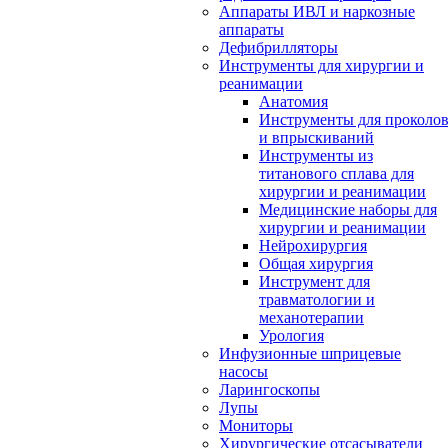
Аппараты ИВЛ и наркозные
аппараты
Дефибрилляторы
Инструменты для хирургии и
реанимации
Анатомия
Инструменты для проколо
и впрыскиваний
Инструменты из
титанового сплава для
хирургии и реанимации
Медицинские наборы для
хирургии и реанимации
Нейрохирургия
Общая хирургия
Инструмент для
травматологии и
механотерапии
Урология
Инфузионные шприцевые
насосы
Ларингоскопы
Лупы
Мониторы
Хирургические отсасыватели