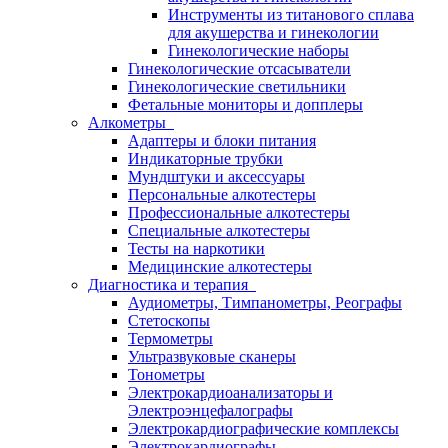
Инструменты из титанового сплава
для акушерства и гинекологии
Гинекологические наборы
Гинекологические отсасыватели
Гинекологические светильники
Фетальные мониторы и допплеры
Алкометры
Адаптеры и блоки питания
Индикаторные трубки
Мундштуки и аксессуары
Персональные алкотестеры
Профессиональные алкотестеры
Специальные алкотестеры
Тесты на наркотики
Медицинские алкотестеры
Диагностика и терапия
Аудиометры, Тимпанометры, Реографы
Стетоскопы
Термометры
Ультразвуковые сканеры
Тонометры
Электрокардиоанализаторы и
Электроэнцефалографы
Электрокардиографические комплексы
Электрокардиографы