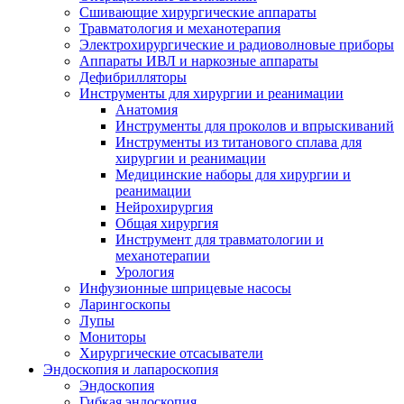
Сшивающие хирургические аппараты
Травматология и механотерапия
Электрохирургические и радиоволновые приборы
Аппараты ИВЛ и наркозные аппараты
Дефибрилляторы
Инструменты для хирургии и реанимации
Анатомия
Инструменты для проколов и впрыскиваний
Инструменты из титанового сплава для
хирургии и реанимации
Медицинские наборы для хирургии и
реанимации
Нейрохирургия
Общая хирургия
Инструмент для травматологии и
механотерапии
Урология
Инфузионные шприцевые насосы
Ларингоскопы
Лупы
Мониторы
Хирургические отсасыватели
Эндоскопия и лапароскопия
Эндоскопия
Гибкая эндоскопия