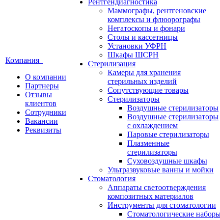
Рентгендиагностика
Маммографы, рентгеновские
комплексы и флюорографы
Негатоскопы и фонари
Столы и кассетницы
Установки УФРН
Шкафы ШСРН
Компания
Стерилизация
Камеры для хранения
О компании
стерильных изделий
Партнеры
Сопутствующие товары
Отзывы
Стерилизаторы
клиентов
Воздушные стерилизаторы
Сотрудники
Воздушные стерилизаторы
Вакансии
с охлаждением
Реквизиты
Паровые стерилизаторы
Плазменные
стерилизаторы
Суховоздушные шкафы
Ультразвуковые ванны и мойки
Стоматология
Аппараты светоотверждения
композитных материалов
Инструменты для стоматологии
Стоматологические набор