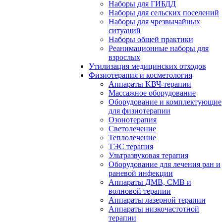
Наборы для ГИБДД
Наборы для сельских поселений
Наборы для чрезвычайных
ситуаций
Наборы общей практики
Реанимационные наборы для
взрослых
Утилизация медицинских отходов
Физиотерапия и косметология
Аппараты KВЧ-терапии
Массажное оборудование
Оборудование и комплектующие
для физиотерапии
Озонотерапия
Светолечение
Теплолечение
ТЭС терапия
Ультразвуковая терапия
Оборудование для лечения ран и
раневой инфекции
Аппараты ДМВ, СМВ и
волновой терапии
Аппараты лазерной терапии
Аппараты низкочастотной
терапии