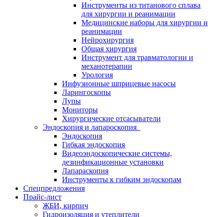
Инструменты из титанового сплава
для хирургии и реанимации
Медицинские наборы для хирургии и
реанимации
Нейрохирургия
Общая хирургия
Инструмент для травматологии и
механотерапии
Урология
Инфузионные шприцевые насосы
Ларингоскопы
Лупы
Мониторы
Хирургические отсасыватели
Эндоскопия и лапароскопия
Эндоскопия
Гибкая эндоскопия
Видеоэндоскопические системы,
дезинфикационные установки
Лапараскопия
Инструменты к гибким эндоскопам
Спецпредложения
Прайс-лист
ЖБИ, кирпич
Гидроизоляция и утеплители