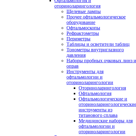
Офтальмология и
оториноларингология
Щелевые лампы
Прочее офтальмологическое
оборудование
Офтальмоскопы
Рефрактометры
Периметры
Таблицы и осветители таблиц
Тонометры внутриглазного
давления
Наборы пробных очковых линз 
оправ
Инструменты для
офтальмологии и
оториноларингологии
Оториноларингология
Офтальмология
Офтальмологические и
оториноларингологически
инструменты из
титанового сплава
Медицинские наборы для
офтальмологии и
оториноларингологии