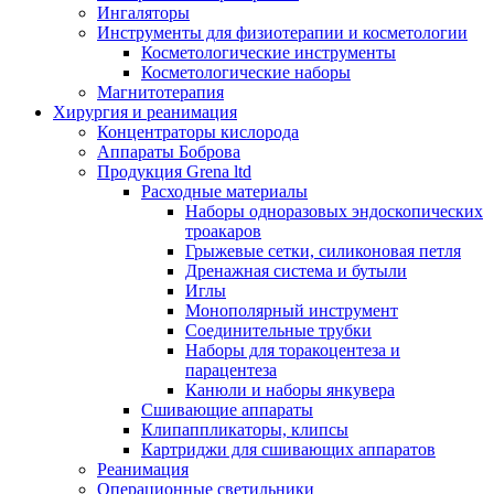
Ингаляторы
Инструменты для физиотерапии и косметологии
Косметологические инструменты
Косметологические наборы
Магнитотерапия
Хирургия и реанимация
Концентраторы кислорода
Аппараты Боброва
Продукция Grena ltd
Расходные материалы
Наборы одноразовых эндоскопических
троакаров
Грыжевые сетки, силиконовая петля
Дренажная система и бутыли
Иглы
Монополярный инструмент
Соединительные трубки
Наборы для торакоцентеза и
парацентеза
Канюли и наборы янкувера
Сшивающие аппараты
Клипаппликаторы, клипсы
Картриджи для сшивающих аппаратов
Реанимация
Операционные светильники