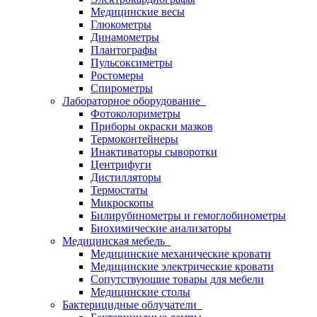
Медицинские весы
Глюкометры
Динамометры
Плантографы
Пульсоксиметры
Ростомеры
Спирометры
Лабораторное оборудование
Фотоколориметры
Приборы окраски мазков
Термоконтейнеры
Инактиваторы сыворотки
Центрифуги
Дистилляторы
Термостаты
Микроскопы
Билирубинометры и гемоглобинометры
Биохимические анализаторы
Медицинская мебель
Медицинские механические кровати
Медицинские электрические кровати
Сопутствующие товары для мебели
Медицинские столы
Бактерицидные облучатели