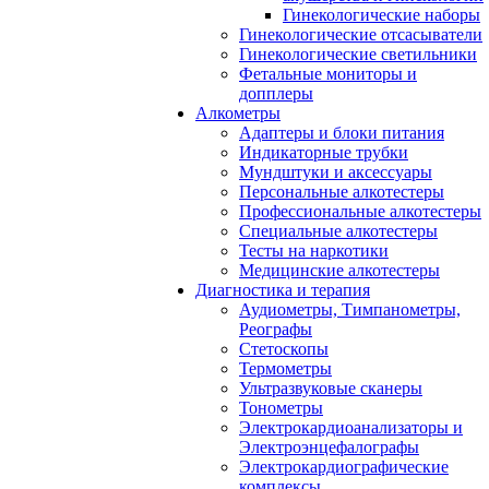
Гинекологические наборы
Гинекологические отсасыватели
Гинекологические светильники
Фетальные мониторы и
допплеры
Алкометры
Адаптеры и блоки питания
Индикаторные трубки
Мундштуки и аксессуары
Персональные алкотестеры
Профессиональные алкотестеры
Специальные алкотестеры
Тесты на наркотики
Медицинские алкотестеры
Диагностика и терапия
Аудиометры, Тимпанометры,
Реографы
Стетоскопы
Термометры
Ультразвуковые сканеры
Тонометры
Электрокардиоанализаторы и
Электроэнцефалографы
Электрокардиографические
комплексы