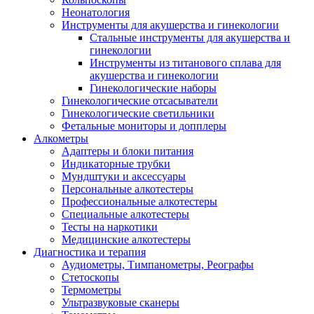
Неонатология
Инструменты для акушерства и гинекологии
Стальные инструменты для акушерства и
гинекологии
Инструменты из титанового сплава для
акушерства и гинекологии
Гинекологические наборы
Гинекологические отсасыватели
Гинекологические светильники
Фетальные мониторы и допплеры
Алкометры
Адаптеры и блоки питания
Индикаторные трубки
Мундштуки и аксессуары
Персональные алкотестеры
Профессиональные алкотестеры
Специальные алкотестеры
Тесты на наркотики
Медицинские алкотестеры
Диагностика и терапия
Аудиометры, Тимпанометры, Реографы
Стетоскопы
Термометры
Ультразвуковые сканеры