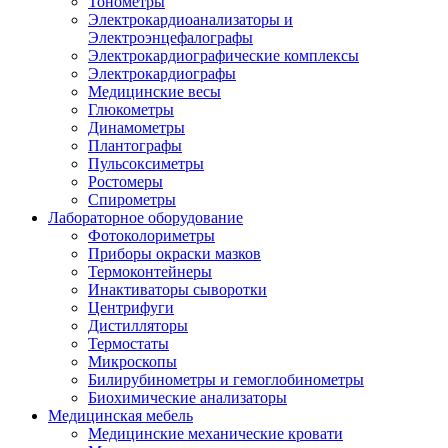
Тонометры
Электрокардиоанализаторы и
Электроэнцефалографы
Электрокардиографические комплексы
Электрокардиографы
Медицинские весы
Глюкометры
Динамометры
Плантографы
Пульсоксиметры
Ростомеры
Спирометры
Лабораторное оборудование
Фотоколориметры
Приборы окраски мазков
Термоконтейнеры
Инактиваторы сыворотки
Центрифуги
Дистилляторы
Термостаты
Микроскопы
Билирубинометры и гемоглобинометры
Биохимические анализаторы
Медицинская мебель
Медицинские механические кровати