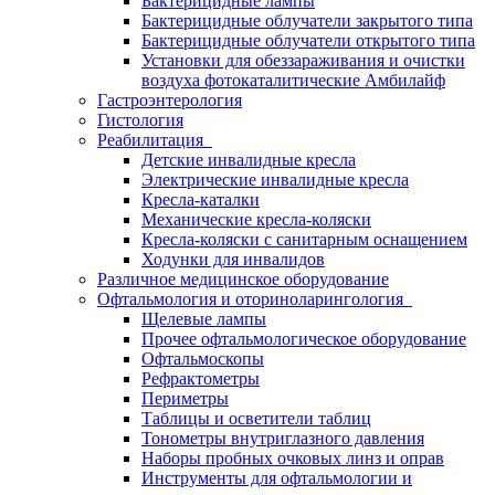
Бактерицидные лампы
Бактерицидные облучатели закрытого типа
Бактерицидные облучатели открытого типа
Установки для обеззараживания и очистки
воздуха фотокаталитические Амбилайф
Гастроэнтерология
Гистология
Реабилитация
Детские инвалидные кресла
Электрические инвалидные кресла
Кресла-каталки
Механические кресла-коляски
Кресла-коляски с санитарным оснащением
Ходунки для инвалидов
Различное медицинское оборудование
Офтальмология и оториноларингология
Щелевые лампы
Прочее офтальмологическое оборудование
Офтальмоскопы
Рефрактометры
Периметры
Таблицы и осветители таблиц
Тонометры внутриглазного давления
Наборы пробных очковых линз и оправ
Инструменты для офтальмологии и