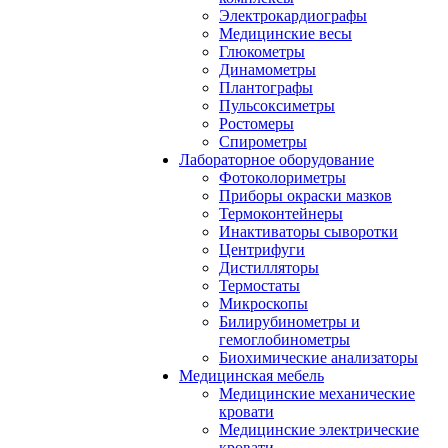
Электрокардиографы
Медицинские весы
Глюкометры
Динамометры
Плантографы
Пульсоксиметры
Ростомеры
Спирометры
Лабораторное оборудование
Фотоколориметры
Приборы окраски мазков
Термоконтейнеры
Инактиваторы сыворотки
Центрифуги
Дистилляторы
Термостаты
Микроскопы
Билирубинометры и
гемоглобинометры
Биохимические анализаторы
Медицинская мебель
Медицинские механические
кровати
Медицинские электрические
кровати