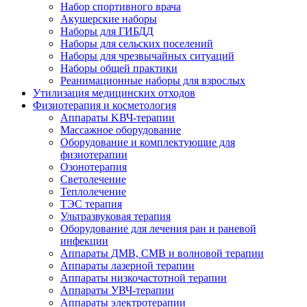
Набор спортивного врача
Акушерские наборы
Наборы для ГИБДД
Наборы для сельских поселений
Наборы для чрезвычайных ситуаций
Наборы общей практики
Реанимационные наборы для взрослых
Утилизация медицинских отходов
Физиотерапия и косметология
Аппараты KВЧ-терапии
Массажное оборудование
Оборудование и комплектующие для
физиотерапии
Озонотерапия
Светолечение
Теплолечение
ТЭС терапия
Ультразвуковая терапия
Оборудование для лечения ран и раневой
инфекции
Аппараты ДМВ, СМВ и волновой терапии
Аппараты лазерной терапии
Аппараты низкочастотной терапии
Аппараты УВЧ-терапии
Аппараты электротерапии