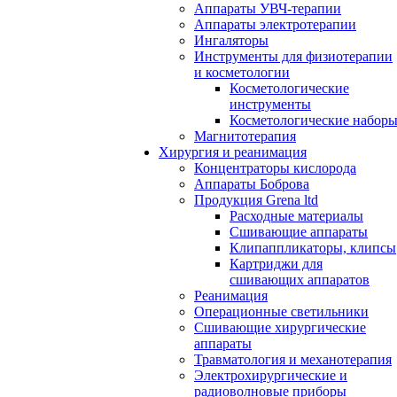
Аппараты УВЧ-терапии
Аппараты электротерапии
Ингаляторы
Инструменты для физиотерапии
и косметологии
Косметологические
инструменты
Косметологические набор
Магнитотерапия
Хирургия и реанимация
Концентраторы кислорода
Аппараты Боброва
Продукция Grena ltd
Расходные материалы
Сшивающие аппараты
Клипаппликаторы, клипсы
Картриджи для
сшивающих аппаратов
Реанимация
Операционные светильники
Сшивающие хирургические
аппараты
Травматология и механотерапия
Электрохирургические и
радиоволновые приборы