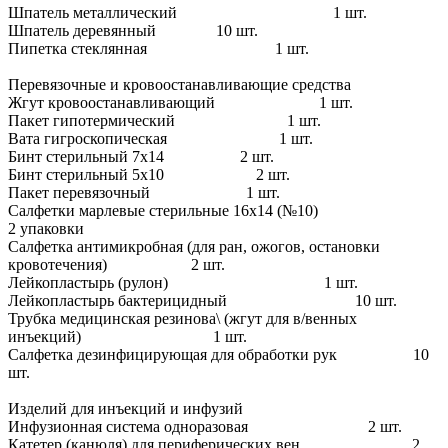
Шпатель металлический 1 шт.
Шпатель деревянный 10 шт.
Пипетка стеклянная 1 шт.
Перевязочные и кровоостанавливающие средства
Жгут кровоостанавливающий 1 шт.
Пакет гипотермический 1 шт.
Вата гигроскопическая 1 шт.
Бинт стерильный 7х14 2 шт.
Бинт стерильный 5х10 2 шт.
Пакет перевязочный 1 шт.
Салфетки марлевые стерильные 16х14 (№10)
2 упаковки
Салфетка антимикробная (для ран, ожогов, остановки
кровотечения) 2 шт.
Лейкопластырь (рулон) 1 шт.
Лейкопластырь бактерицидный 10 шт.
Трубка медицинская резинова\ (жгут для в/венных
инъекций) 1 шт.
Салфетка дезинфицирующая для обработки рук 10
шт.
Изделий для инъекций и инфузий
Инфузионная система одноразовая 2 шт.
Катетер (канюля) для периферических вен 2