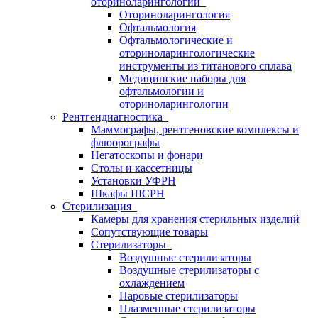
оториноларингологии
Оториноларингология
Офтальмология
Офтальмологические и
оториноларингологические
инструменты из титанового сплава
Медицинские наборы для
офтальмологии и
оториноларингологии
Рентгендиагностика
Маммографы, рентгеновские комплексы и
флюорографы
Негатоскопы и фонари
Столы и кассетницы
Установки УФРН
Шкафы ШСРН
Стерилизация
Камеры для хранения стерильных изделий
Сопутствующие товары
Стерилизаторы
Воздушные стерилизаторы
Воздушные стерилизаторы с
охлаждением
Паровые стерилизаторы
Плазменные стерилизаторы