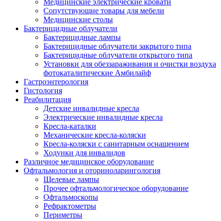
Медицинские электрические кровати
Сопутствующие товары для мебели
Медицинские столы
Бактерицидные облучатели
Бактерицидные лампы
Бактерицидные облучатели закрытого типа
Бактерицидные облучатели открытого типа
Установки для обеззараживания и очистки воздуха
фотокаталитические Амбилайф
Гастроэнтерология
Гистология
Реабилитация
Детские инвалидные кресла
Электрические инвалидные кресла
Кресла-каталки
Механические кресла-коляски
Кресла-коляски с санитарным оснащением
Ходунки для инвалидов
Различное медицинское оборудование
Офтальмология и оториноларингология
Щелевые лампы
Прочее офтальмологическое оборудование
Офтальмоскопы
Рефрактометры
Периметры