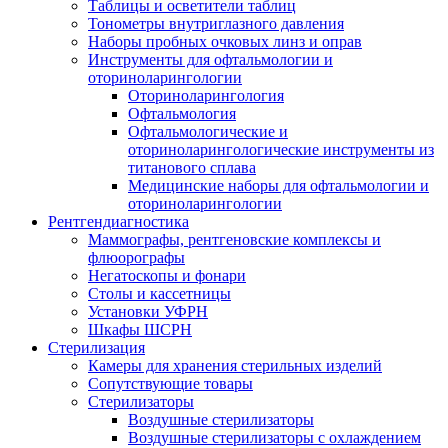
Таблицы и осветители таблиц
Тонометры внутриглазного давления
Наборы пробных очковых линз и оправ
Инструменты для офтальмологии и
оториноларингологии
Оториноларингология
Офтальмология
Офтальмологические и
оториноларингологические инструменты из
титанового сплава
Медицинские наборы для офтальмологии и
оториноларингологии
Рентгендиагностика
Маммографы, рентгеновские комплексы и
флюорографы
Негатоскопы и фонари
Столы и кассетницы
Установки УФРН
Шкафы ШСРН
Стерилизация
Камеры для хранения стерильных изделий
Сопутствующие товары
Стерилизаторы
Воздушные стерилизаторы
Воздушные стерилизаторы с охлаждением