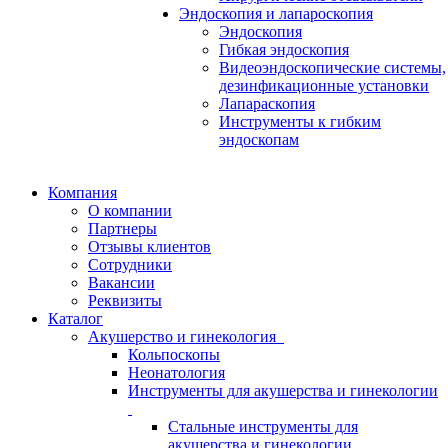
Эндоскопия и лапароскопия
Эндоскопия
Гибкая эндоскопия
Видеоэндоскопические системы,
дезинфикационные установки
Лапараскопия
Инструменты к гибким
эндоскопам
Компания
О компании
Партнеры
Отзывы клиентов
Сотрудники
Вакансии
Реквизиты
Каталог
Акушерство и гинекология
Кольпоскопы
Неонатология
Инструменты для акушерства и гинекологии
Стальные инструменты для
акушерства и гинекологии