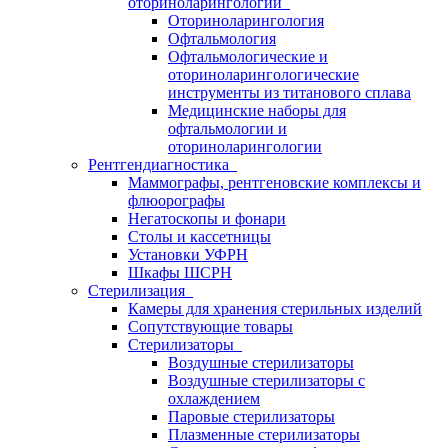
оториноларингологии
Оториноларингология
Офтальмология
Офтальмологические и
оториноларингологические
инструменты из титанового сплава
Медицинские наборы для
офтальмологии и
оториноларингологии
Рентгендиагностика
Маммографы, рентгеновские комплексы и
флюорографы
Негатоскопы и фонари
Столы и кассетницы
Установки УФРН
Шкафы ШСРН
Стерилизация
Камеры для хранения стерильных изделий
Сопутствующие товары
Стерилизаторы
Воздушные стерилизаторы
Воздушные стерилизаторы с
охлаждением
Паровые стерилизаторы
Плазменные стерилизаторы