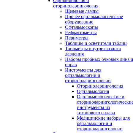
Офтальмология и
оториноларингология
Щелевые лампы
Прочее офтальмологическое
оборудование
Офтальмоскопы
Рефрактометры
Периметры
Таблицы и осветители таблиц
Тонометры внутриглазного
давления
Наборы пробных очковых линз 
оправ
Инструменты для
офтальмологии и
оториноларингологии
Оториноларингология
Офтальмология
Офтальмологические и
оториноларингологически
инструменты из
титанового сплава
Медицинские наборы для
офтальмологии и
оториноларингологии