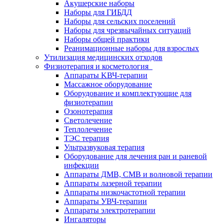
Акушерские наборы
Наборы для ГИБДД
Наборы для сельских поселений
Наборы для чрезвычайных ситуаций
Наборы общей практики
Реанимационные наборы для взрослых
Утилизация медицинских отходов
Физиотерапия и косметология
Аппараты KВЧ-терапии
Массажное оборудование
Оборудование и комплектующие для
физиотерапии
Озонотерапия
Светолечение
Теплолечение
ТЭС терапия
Ультразвуковая терапия
Оборудование для лечения ран и раневой
инфекции
Аппараты ДМВ, СМВ и волновой терапии
Аппараты лазерной терапии
Аппараты низкочастотной терапии
Аппараты УВЧ-терапии
Аппараты электротерапии
Ингаляторы