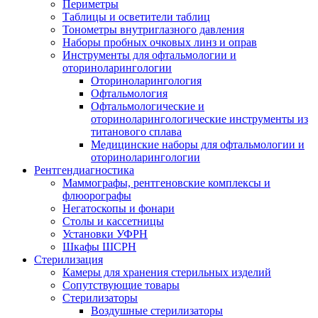
Периметры
Таблицы и осветители таблиц
Тонометры внутриглазного давления
Наборы пробных очковых линз и оправ
Инструменты для офтальмологии и
оториноларингологии
Оториноларингология
Офтальмология
Офтальмологические и
оториноларингологические инструменты из
титанового сплава
Медицинские наборы для офтальмологии и
оториноларингологии
Рентгендиагностика
Маммографы, рентгеновские комплексы и
флюорографы
Негатоскопы и фонари
Столы и кассетницы
Установки УФРН
Шкафы ШСРН
Стерилизация
Камеры для хранения стерильных изделий
Сопутствующие товары
Стерилизаторы
Воздушные стерилизаторы