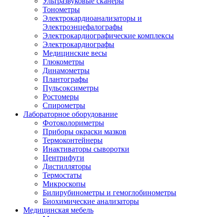
Ультразвуковые сканеры
Тонометры
Электрокардиоанализаторы и
Электроэнцефалографы
Электрокардиографические комплексы
Электрокардиографы
Медицинские весы
Глюкометры
Динамометры
Плантографы
Пульсоксиметры
Ростомеры
Спирометры
Лабораторное оборудование
Фотоколориметры
Приборы окраски мазков
Термоконтейнеры
Инактиваторы сыворотки
Центрифуги
Дистилляторы
Термостаты
Микроскопы
Билирубинометры и гемоглобинометры
Биохимические анализаторы
Медицинская мебель