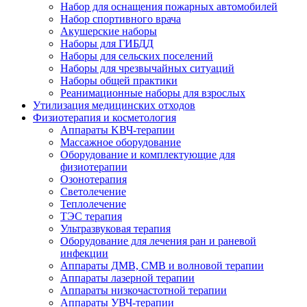
Набор для оснащения пожарных автомобилей
Набор спортивного врача
Акушерские наборы
Наборы для ГИБДД
Наборы для сельских поселений
Наборы для чрезвычайных ситуаций
Наборы общей практики
Реанимационные наборы для взрослых
Утилизация медицинских отходов
Физиотерапия и косметология
Аппараты KВЧ-терапии
Массажное оборудование
Оборудование и комплектующие для
физиотерапии
Озонотерапия
Светолечение
Теплолечение
ТЭС терапия
Ультразвуковая терапия
Оборудование для лечения ран и раневой
инфекции
Аппараты ДМВ, СМВ и волновой терапии
Аппараты лазерной терапии
Аппараты низкочастотной терапии
Аппараты УВЧ-терапии