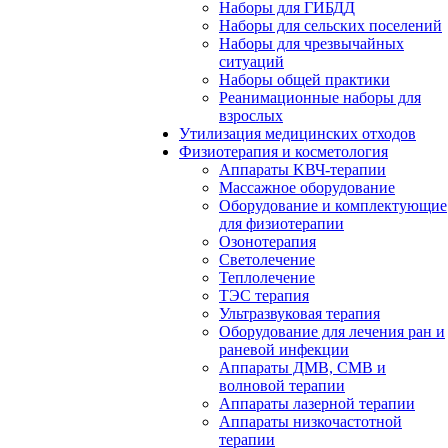
Наборы для ГИБДД
Наборы для сельских поселений
Наборы для чрезвычайных
ситуаций
Наборы общей практики
Реанимационные наборы для
взрослых
Утилизация медицинских отходов
Физиотерапия и косметология
Аппараты KВЧ-терапии
Массажное оборудование
Оборудование и комплектующие
для физиотерапии
Озонотерапия
Светолечение
Теплолечение
ТЭС терапия
Ультразвуковая терапия
Оборудование для лечения ран и
раневой инфекции
Аппараты ДМВ, СМВ и
волновой терапии
Аппараты лазерной терапии
Аппараты низкочастотной
терапии