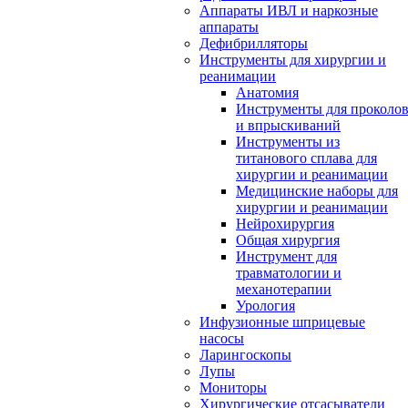
Аппараты ИВЛ и наркозные
аппараты
Дефибрилляторы
Инструменты для хирургии и
реанимации
Анатомия
Инструменты для проколо
и впрыскиваний
Инструменты из
титанового сплава для
хирургии и реанимации
Медицинские наборы для
хирургии и реанимации
Нейрохирургия
Общая хирургия
Инструмент для
травматологии и
механотерапии
Урология
Инфузионные шприцевые
насосы
Ларингоскопы
Лупы
Мониторы
Хирургические отсасыватели