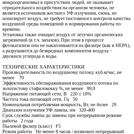
микроорганизмы) в присутствии людей, не оказывает
отрицательного воздействия на организм человека, не
является источником жесткого УФ излучения, озона, не
ионизирует воздух, не требует постоянного контроля качества
воздушной среды помещений и нормирования работы по
времени.
Установка также очищает воздух от летучих органических
загрязнений (в т.ч. запахов). При этом в процессе
фотокатализа они не накапливаются на фильтре (как в НЕРА),
а разрушаются до безвредных компонентов воздуха −
двуокиси углерода и воды.
ТЕХНИЧЕСКИЕ ХАРАКТЕРИСТИКИ
Производительность по воздушному потоку, куб.м/час, не
менее 70
Эффективность обеззараживания воздушного потока по
золотистому стафилококку %, не менее 99,9
Напряжение питающей сети, В 220 ± 10%
Частота тока питающей сети, Гц 50
Номинальная потребляемая мощность, Вт, не более 29
Диапазон излучения УФ лампы, нм 320-400
Срок службы лампы до замены при непрерывном режиме
работы 2 года
Пылевой фильтр (класс) F5
Режим работы Не менее 8 часов / возможен непрерывный