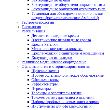
Бактерицидные лампы
Бактерицидные облучатели закрытого типа
Бактерицидные облучатели открытого типа
Установки для обеззараживания и очистки
воздуха фотокаталитические Амбилайф
Гастроэнтерология
Гистология
Реабилитация
Детские инвалидные кресла
Электрические инвалидные кресла
Кресла-каталки
Механические кресла-коляски
Кресла-коляски с санитарным оснащением
Ходунки для инвалидов
Различное медицинское оборудование
Офтальмология и оториноларингология
Щелевые лампы
Прочее офтальмологическое оборудование
Офтальмоскопы
Рефрактометры
Периметры
Таблицы и осветители таблиц
Тонометры внутриглазного давления
Наборы пробных очковых линз и оправ
Инструменты для офтальмологии и