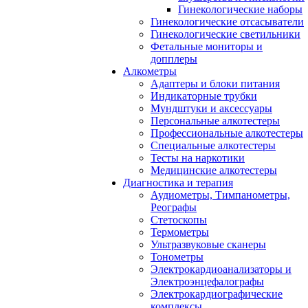
Гинекологические наборы
Гинекологические отсасыватели
Гинекологические светильники
Фетальные мониторы и
допплеры
Алкометры
Адаптеры и блоки питания
Индикаторные трубки
Мундштуки и аксессуары
Персональные алкотестеры
Профессиональные алкотестеры
Специальные алкотестеры
Тесты на наркотики
Медицинские алкотестеры
Диагностика и терапия
Аудиометры, Тимпанометры,
Реографы
Стетоскопы
Термометры
Ультразвуковые сканеры
Тонометры
Электрокардиоанализаторы и
Электроэнцефалографы
Электрокардиографические
комплексы