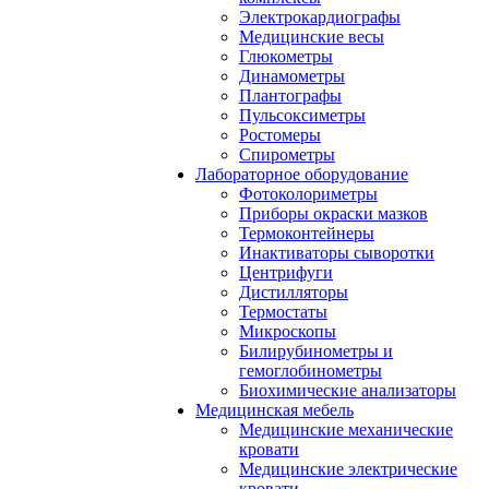
Электрокардиографы
Медицинские весы
Глюкометры
Динамометры
Плантографы
Пульсоксиметры
Ростомеры
Спирометры
Лабораторное оборудование
Фотоколориметры
Приборы окраски мазков
Термоконтейнеры
Инактиваторы сыворотки
Центрифуги
Дистилляторы
Термостаты
Микроскопы
Билирубинометры и
гемоглобинометры
Биохимические анализаторы
Медицинская мебель
Медицинские механические
кровати
Медицинские электрические
кровати