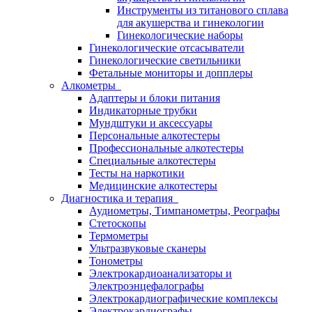
Инструменты из титанового сплава
для акушерства и гинекологии
Гинекологические наборы
Гинекологические отсасыватели
Гинекологические светильники
Фетальные мониторы и допплеры
Алкометры
Адаптеры и блоки питания
Индикаторные трубки
Мундштуки и аксессуары
Персональные алкотестеры
Профессиональные алкотестеры
Специальные алкотестеры
Тесты на наркотики
Медицинские алкотестеры
Диагностика и терапия
Аудиометры, Тимпанометры, Реографы
Стетоскопы
Термометры
Ультразвуковые сканеры
Тонометры
Электрокардиоанализаторы и
Электроэнцефалографы
Электрокардиографические комплексы
Электрокардиографы