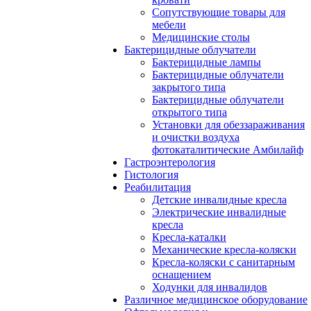
Сопутствующие товары для
мебели
Медицинские столы
Бактерицидные облучатели
Бактерицидные лампы
Бактерицидные облучатели
закрытого типа
Бактерицидные облучатели
открытого типа
Установки для обеззараживания
и очистки воздуха
фотокаталитические Амбилайф
Гастроэнтерология
Гистология
Реабилитация
Детские инвалидные кресла
Электрические инвалидные
кресла
Кресла-каталки
Механические кресла-коляски
Кресла-коляски с санитарным
оснащением
Ходунки для инвалидов
Различное медицинское оборудование