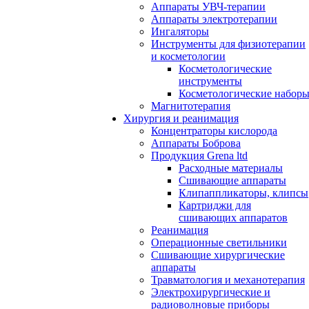
Аппараты УВЧ-терапии
Аппараты электротерапии
Ингаляторы
Инструменты для физиотерапии
и косметологии
Косметологические
инструменты
Косметологические набор
Магнитотерапия
Хирургия и реанимация
Концентраторы кислорода
Аппараты Боброва
Продукция Grena ltd
Расходные материалы
Сшивающие аппараты
Клипаппликаторы, клипсы
Картриджи для
сшивающих аппаратов
Реанимация
Операционные светильники
Сшивающие хирургические
аппараты
Травматология и механотерапия
Электрохирургические и
радиоволновые приборы