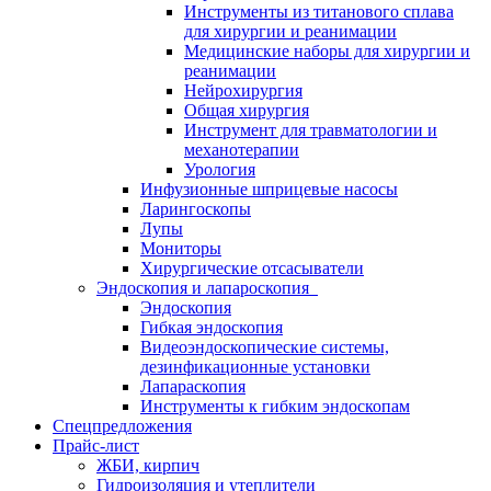
Инструменты из титанового сплава
для хирургии и реанимации
Медицинские наборы для хирургии и
реанимации
Нейрохирургия
Общая хирургия
Инструмент для травматологии и
механотерапии
Урология
Инфузионные шприцевые насосы
Ларингоскопы
Лупы
Мониторы
Хирургические отсасыватели
Эндоскопия и лапароскопия
Эндоскопия
Гибкая эндоскопия
Видеоэндоскопические системы,
дезинфикационные установки
Лапараскопия
Инструменты к гибким эндоскопам
Спецпредложения
Прайс-лист
ЖБИ, кирпич
Гидроизоляция и утеплители