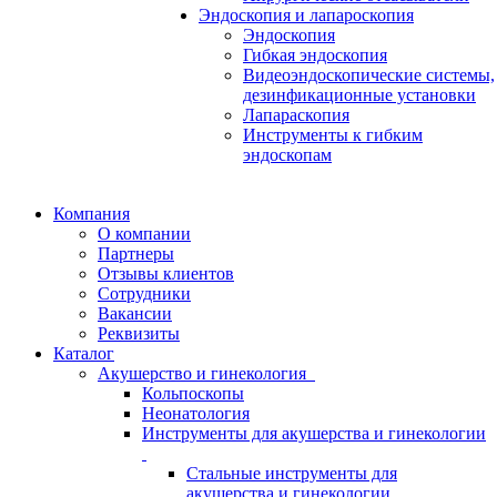
Эндоскопия и лапароскопия
Эндоскопия
Гибкая эндоскопия
Видеоэндоскопические системы,
дезинфикационные установки
Лапараскопия
Инструменты к гибким
эндоскопам
Компания
О компании
Партнеры
Отзывы клиентов
Сотрудники
Вакансии
Реквизиты
Каталог
Акушерство и гинекология
Кольпоскопы
Неонатология
Инструменты для акушерства и гинекологии
Стальные инструменты для
акушерства и гинекологии