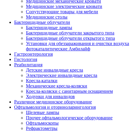
Медицинские механические кровати
Медицинские электрические кровати
Сопутствующие товары для мебели
Медицинские столы
Бактерицидные облучатели
Бактерицидные лампы
Бактерицидные облучатели закрытого типа
Бактерицидные облучатели открытого типа
Установки для обеззараживания и очистки воздуха
фотокаталитические Амбилайф
Гастроэнтерология
Гистология
Реабилитация
Детские инвалидные кресла
Электрические инвалидные кресла
Кресла-каталки
Механические кресла-коляски
Кресла-коляски с санитарным оснащением
Ходунки для инвалидов
Различное медицинское оборудование
Офтальмология и оториноларингология
Щелевые лампы
Прочее офтальмологическое оборудование
Офтальмоскопы
Рефрактометры