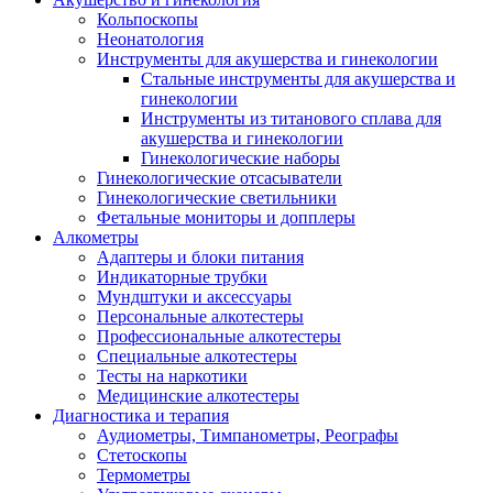
Кольпоскопы
Неонатология
Инструменты для акушерства и гинекологии
Стальные инструменты для акушерства и
гинекологии
Инструменты из титанового сплава для
акушерства и гинекологии
Гинекологические наборы
Гинекологические отсасыватели
Гинекологические светильники
Фетальные мониторы и допплеры
Алкометры
Адаптеры и блоки питания
Индикаторные трубки
Мундштуки и аксессуары
Персональные алкотестеры
Профессиональные алкотестеры
Специальные алкотестеры
Тесты на наркотики
Медицинские алкотестеры
Диагностика и терапия
Аудиометры, Тимпанометры, Реографы
Стетоскопы
Термометры