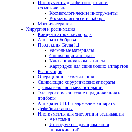
Инструменты для физиотерапии и
косметологии
Косметологические инструменты
Косметологические наборы
Магнитотерапия
Хирургия и реанимация
Концентраторы кислорода
Аппараты Боброва
Продукция Grena ltd
Расходные материалы
Сшивающие аппараты
Клипаппликаторы, клипсы
Картриджи для сшивающих аппаратов
Реанимация
Операционные светильники
Сшивающие хирургические аппараты
Травматология и механотерапия
Электрохирургические и радиоволновые
приборы
Аппараты ИВЛ и наркозные аппараты
Дефибрилляторы
Инструменты для хирургии и реанимации
Анатомия
Инструменты для проколов и
впрыскиваний