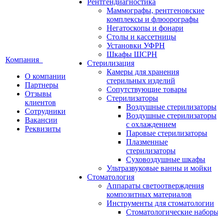
Рентгендиагностика
Маммографы, рентгеновские
комплексы и флюорографы
Негатоскопы и фонари
Столы и кассетницы
Установки УФРН
Шкафы ШСРН
Компания
Стерилизация
Камеры для хранения
О компании
стерильных изделий
Партнеры
Сопутствующие товары
Отзывы
Стерилизаторы
клиентов
Воздушные стерилизаторы
Сотрудники
Воздушные стерилизаторы
Вакансии
с охлаждением
Реквизиты
Паровые стерилизаторы
Плазменные
стерилизаторы
Суховоздушные шкафы
Ультразвуковые ванны и мойки
Стоматология
Аппараты светоотверждения
композитных материалов
Инструменты для стоматологии
Стоматологические набор