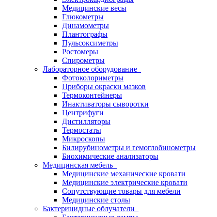
Медицинские весы
Глюкометры
Динамометры
Плантографы
Пульсоксиметры
Ростомеры
Спирометры
Лабораторное оборудование
Фотоколориметры
Приборы окраски мазков
Термоконтейнеры
Инактиваторы сыворотки
Центрифуги
Дистилляторы
Термостаты
Микроскопы
Билирубинометры и гемоглобинометры
Биохимические анализаторы
Медицинская мебель
Медицинские механические кровати
Медицинские электрические кровати
Сопутствующие товары для мебели
Медицинские столы
Бактерицидные облучатели