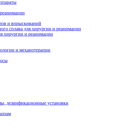
ппараты
 реанимации
лов и впрыскиваний
ого сплава для хирургии и реанимации
я хирургии и реанимации
тологии и механотерапии
сосы
мы, дезинфикационные установки
копам