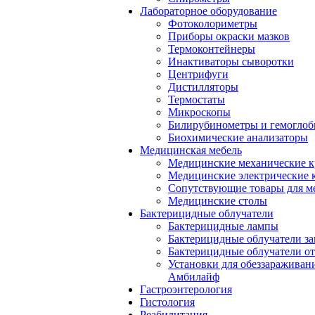
Лабораторное оборудование
Фотоколориметры
Приборы окраски мазков
Термоконтейнеры
Инактиваторы сыворотки
Центрифуги
Дистилляторы
Термостаты
Микроскопы
Билирубинометры и гемогло
Биохимические анализаторы
Медицинская мебель
Медицинские механические к
Медицинские электрические 
Сопутствующие товары для м
Медицинские столы
Бактерицидные облучатели
Бактерицидные лампы
Бактерицидные облучатели за
Бактерицидные облучатели о
Установки для обеззараживан
Амбилайф
Гастроэнтерология
Гистология
Реабилитация