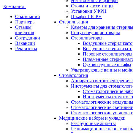
Негатоскопы и фонари
Столы и кассетницы
Компания
Установки УФРН
О компании
Шкафы ШСРН
Партнеры
Стерилизация
Отзывы
Камеры для хранения стериль
клиентов
Сопутствующие товары
Сотрудники
Стерилизаторы
Вакансии
Воздушные стерилизат
Реквизиты
Воздушные стерилизато
Паровые стерилизаторы
Плазменные стерилизат
Суховоздушные шкафы
Ультразвуковые ванны и мойк
Стоматология
Аппараты светоотверждения 
Инструменты для стоматолог
Стоматологические наб
Инструменты стоматоло
Стоматологические воздушны
Стоматологические светильн
Стоматологические установк
Медицинские наборы и укладки
Разгрузочные жилеты
Реанимационные неонатальн