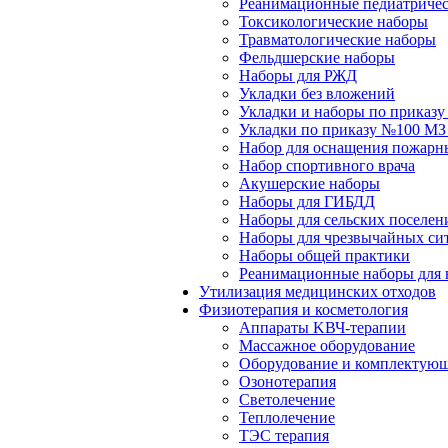
Реанимационные педиатричес
Токсикологические наборы
Травматологические наборы
Фельдшерские наборы
Наборы для РЖД
Укладки без вложений
Укладки и наборы по приказ
Укладки по приказу №100 МЗ
Набор для оснащения пожарн
Набор спортивного врача
Акушерские наборы
Наборы для ГИБДД
Наборы для сельских поселен
Наборы для чрезвычайных си
Наборы общей практики
Реанимационные наборы для 
Утилизация медицинских отходов
Физиотерапия и косметология
Аппараты KВЧ-терапии
Массажное оборудование
Оборудование и комплектующ
Озонотерапия
Светолечение
Теплолечение
ТЭС терапия