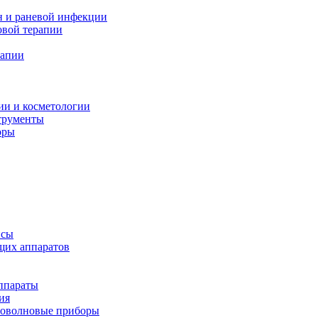
н и раневой инфекции
вой терапии
рапии
ии и косметологии
трументы
оры
псы
щих аппаратов
ппараты
ия
иоволновые приборы