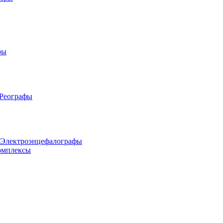
ры
 Реографы
 Электроэнцефалографы
омплексы