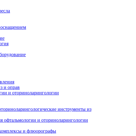
ресла
м оснащением
ие
огия
борудование
авления
з и оправ
гии и оториноларингологии
оториноларингологические инструменты из
я офтальмологии и оториноларингологии
 комплексы и флюорографы