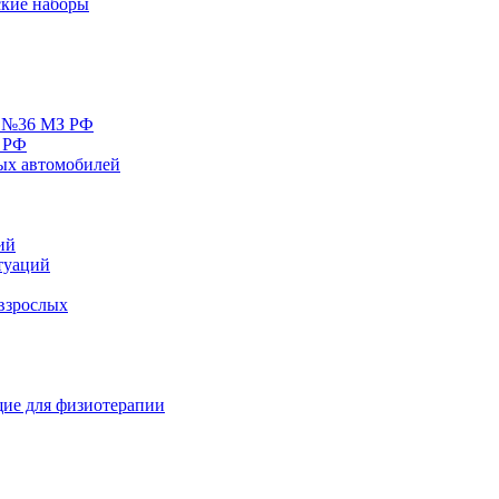
кие наборы
у №36 МЗ РФ
 РФ
ых автомобилей
ий
туаций
взрослых
ие для физиотерапии