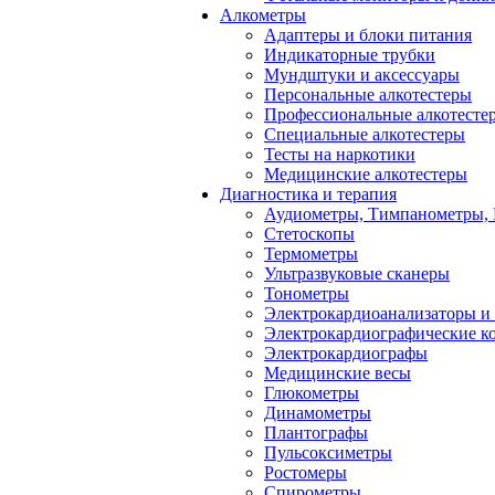
Алкометры
Адаптеры и блоки питания
Индикаторные трубки
Мундштуки и аксессуары
Персональные алкотестеры
Профессиональные алкотесте
Специальные алкотестеры
Тесты на наркотики
Медицинские алкотестеры
Диагностика и терапия
Аудиометры, Тимпанометры,
Стетоскопы
Термометры
Ультразвуковые сканеры
Тонометры
Электрокардиоанализаторы и
Электрокардиографические к
Электрокардиографы
Медицинские весы
Глюкометры
Динамометры
Плантографы
Пульсоксиметры
Ростомеры
Спирометры