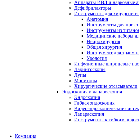
Аппараты ИВЛ и наркозные а
Дефибрилляторы
Инструменты для хирургии и
Анатомия
Инструменты для проко
Инструменты из титанов
Медицинские наборы дл
Нейрохирургия
Общая хирургия
Инструмент для травма
Урология
Инфузионные шприцевые на
Ларингоскопы
Лупы
Мониторы
Хирургические отсасыватели
Эндоскопия и лапароскопия
Эндоскопия
Гибкая эндоскопия
Видеоэндоскопические систе
Лапараскопия
Инструменты к гибким эндос
Компания