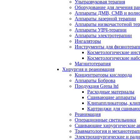
Ультразвуковая терапия
Оборудование для лечения ра
Аппараты ДМВ, СМВ и волно
Аппараты лазерной терапии
Аппараты низкочастотной те
Аппараты УВЧ-терапии
Аппараты электротерапии
Ингаляторы
Инструменты для физиотерап
Косметологические инс
Косметологические наб
Магнитотерапия
Хирургия и реанимация
Концентраторы кислорода
Аппараты Боброва
Продукция Grena ltd
Расходные материалы
Сшивающие аппараты
Клипаппликаторы, кли
Картриджи для сшиваю
Реанимация
Операционные светильники
Сшивающие хирургические а
Травматология и механотерап
Электрохирургические и рад