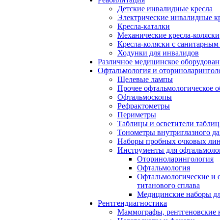
Детские инвалидные кресла
Электрические инвалидные к
Кресла-каталки
Механические кресла-коляски
Кресла-коляски с санитарны
Ходунки для инвалидов
Различное медицинское оборудован
Офтальмология и оториноларингол
Щелевые лампы
Прочее офтальмологическое о
Офтальмоскопы
Рефрактометры
Периметры
Таблицы и осветители таблиц
Тонометры внутриглазного д
Наборы пробных очковых лин
Инструменты для офтальмоло
Оториноларингология
Офтальмология
Офтальмологические и 
титанового сплава
Медицинские наборы дл
Рентгендиагностика
Маммографы, рентгеновские