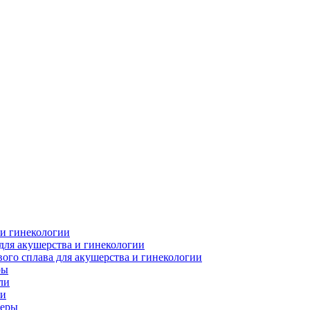
 и гинекологии
для акушерства и гинекологии
ого сплава для акушерства и гинекологии
ры
ли
ки
леры