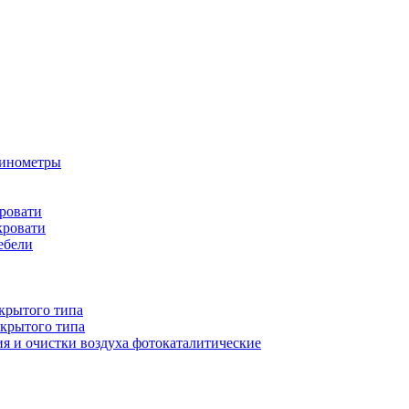
бинометры
ровати
кровати
ебели
крытого типа
ткрытого типа
ия и очистки воздуха фотокаталитические