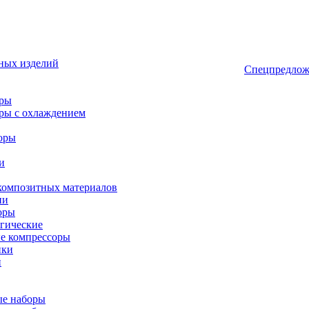
ных изделий
Спецпредлож
оры
ры с охлаждением
оры
и
композитных материалов
ии
оры
гические
е компрессоры
ики
и
ые наборы