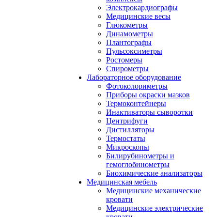
Электрокардиографы
Медицинские весы
Глюкометры
Динамометры
Плантографы
Пульсоксиметры
Ростомеры
Спирометры
Лабораторное оборудование
Фотоколориметры
Приборы окраски мазков
Термоконтейнеры
Инактиваторы сыворотки
Центрифуги
Дистилляторы
Термостаты
Микроскопы
Билирубинометры и
гемоглобинометры
Биохимические анализаторы
Медицинская мебель
Медицинские механические
кровати
Медицинские электрические
кровати