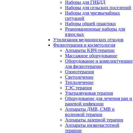
Наборы для ГИБДД
Наборы для сельских поселений
Наборы для чрезвычайных
ситуаций
Наборы общей практики
Реанимационные наборы для
взрослых
Утилизация медицинских отходов
Физиотерапия и косметология
Аппараты KВЧ-терапии
Массажное оборудование
Оборудование и комплектующие
для физиотерапии
Озонотерапия
Светолечение
Теплолечение
ТЭС терапия
Ультразвуковая терапия
Оборудование для лечения ран и
раневой инфекции
Аппараты ДМВ, СМВ и
волновой терапии
Аппараты лазерной терапии
Аппараты низкочастотной
терапии