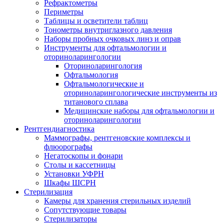
Рефрактометры
Периметры
Таблицы и осветители таблиц
Тонометры внутриглазного давления
Наборы пробных очковых линз и оправ
Инструменты для офтальмологии и
оториноларингологии
Оториноларингология
Офтальмология
Офтальмологические и
оториноларингологические инструменты из
титанового сплава
Медицинские наборы для офтальмологии и
оториноларингологии
Рентгендиагностика
Маммографы, рентгеновские комплексы и
флюорографы
Негатоскопы и фонари
Столы и кассетницы
Установки УФРН
Шкафы ШСРН
Стерилизация
Камеры для хранения стерильных изделий
Сопутствующие товары
Стерилизаторы