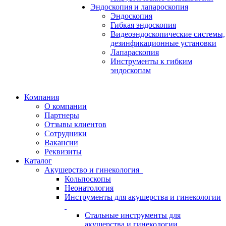
Эндоскопия и лапароскопия
Эндоскопия
Гибкая эндоскопия
Видеоэндоскопические системы,
дезинфикационные установки
Лапараскопия
Инструменты к гибким
эндоскопам
Компания
О компании
Партнеры
Отзывы клиентов
Сотрудники
Вакансии
Реквизиты
Каталог
Акушерство и гинекология
Кольпоскопы
Неонатология
Инструменты для акушерства и гинекологии
Стальные инструменты для
акушерства и гинекологии