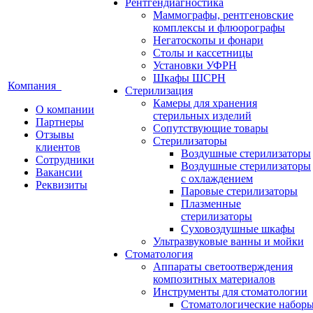
Рентгендиагностика
Маммографы, рентгеновские
комплексы и флюорографы
Негатоскопы и фонари
Столы и кассетницы
Установки УФРН
Шкафы ШСРН
Компания
Стерилизация
Камеры для хранения
О компании
стерильных изделий
Партнеры
Сопутствующие товары
Отзывы
Стерилизаторы
клиентов
Воздушные стерилизаторы
Сотрудники
Воздушные стерилизаторы
Вакансии
с охлаждением
Реквизиты
Паровые стерилизаторы
Плазменные
стерилизаторы
Суховоздушные шкафы
Ультразвуковые ванны и мойки
Стоматология
Аппараты светоотверждения
композитных материалов
Инструменты для стоматологии
Стоматологические набор