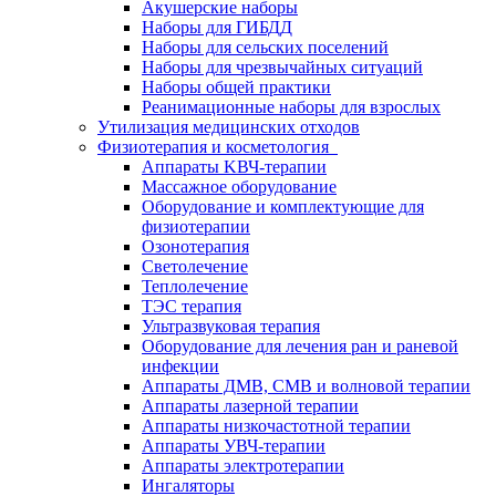
Акушерские наборы
Наборы для ГИБДД
Наборы для сельских поселений
Наборы для чрезвычайных ситуаций
Наборы общей практики
Реанимационные наборы для взрослых
Утилизация медицинских отходов
Физиотерапия и косметология
Аппараты KВЧ-терапии
Массажное оборудование
Оборудование и комплектующие для
физиотерапии
Озонотерапия
Светолечение
Теплолечение
ТЭС терапия
Ультразвуковая терапия
Оборудование для лечения ран и раневой
инфекции
Аппараты ДМВ, СМВ и волновой терапии
Аппараты лазерной терапии
Аппараты низкочастотной терапии
Аппараты УВЧ-терапии
Аппараты электротерапии
Ингаляторы