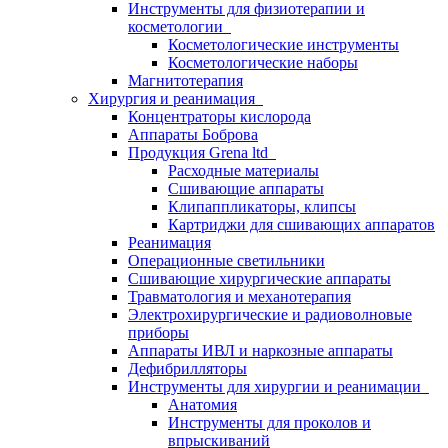
Инструменты для физиотерапии и
косметологии
Косметологические инструменты
Косметологические наборы
Магнитотерапия
Хирургия и реанимация
Концентраторы кислорода
Аппараты Боброва
Продукция Grena ltd
Расходные материалы
Сшивающие аппараты
Клипаппликаторы, клипсы
Картриджи для сшивающих аппаратов
Реанимация
Операционные светильники
Сшивающие хирургические аппараты
Травматология и механотерапия
Электрохирургические и радиоволновые
приборы
Аппараты ИВЛ и наркозные аппараты
Дефибрилляторы
Инструменты для хирургии и реанимации
Анатомия
Инструменты для проколов и
впрыскиваний