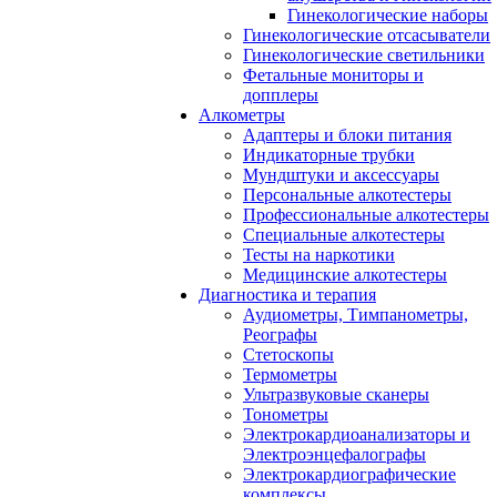
Гинекологические наборы
Гинекологические отсасыватели
Гинекологические светильники
Фетальные мониторы и
допплеры
Алкометры
Адаптеры и блоки питания
Индикаторные трубки
Мундштуки и аксессуары
Персональные алкотестеры
Профессиональные алкотестеры
Специальные алкотестеры
Тесты на наркотики
Медицинские алкотестеры
Диагностика и терапия
Аудиометры, Тимпанометры,
Реографы
Стетоскопы
Термометры
Ультразвуковые сканеры
Тонометры
Электрокардиоанализаторы и
Электроэнцефалографы
Электрокардиографические
комплексы