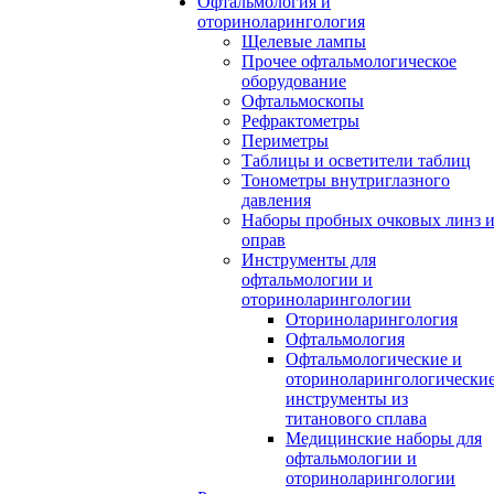
Офтальмология и
оториноларингология
Щелевые лампы
Прочее офтальмологическое
оборудование
Офтальмоскопы
Рефрактометры
Периметры
Таблицы и осветители таблиц
Тонометры внутриглазного
давления
Наборы пробных очковых линз 
оправ
Инструменты для
офтальмологии и
оториноларингологии
Оториноларингология
Офтальмология
Офтальмологические и
оториноларингологически
инструменты из
титанового сплава
Медицинские наборы для
офтальмологии и
оториноларингологии