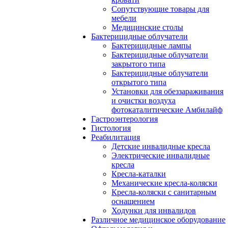
Сопутствующие товары для
мебели
Медицинские столы
Бактерицидные облучатели
Бактерицидные лампы
Бактерицидные облучатели
закрытого типа
Бактерицидные облучатели
открытого типа
Установки для обеззараживания
и очистки воздуха
фотокаталитические Амбилайф
Гастроэнтерология
Гистология
Реабилитация
Детские инвалидные кресла
Электрические инвалидные
кресла
Кресла-каталки
Механические кресла-коляски
Кресла-коляски с санитарным
оснащением
Ходунки для инвалидов
Различное медицинское оборудование