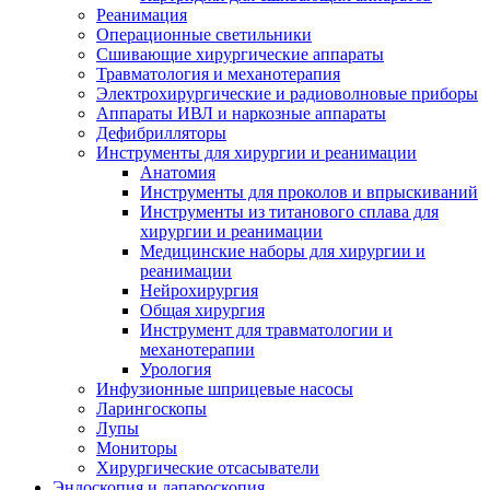
Реанимация
Операционные светильники
Сшивающие хирургические аппараты
Травматология и механотерапия
Электрохирургические и радиоволновые приборы
Аппараты ИВЛ и наркозные аппараты
Дефибрилляторы
Инструменты для хирургии и реанимации
Анатомия
Инструменты для проколов и впрыскиваний
Инструменты из титанового сплава для
хирургии и реанимации
Медицинские наборы для хирургии и
реанимации
Нейрохирургия
Общая хирургия
Инструмент для травматологии и
механотерапии
Урология
Инфузионные шприцевые насосы
Ларингоскопы
Лупы
Мониторы
Хирургические отсасыватели
Эндоскопия и лапароскопия