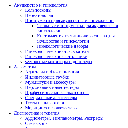
Акушерство и гинекология
Кольпоскопы
Неонатология
Инструменты для акушерства и гинекологии
Стальные инструменты для акушерства и
гинекологии
Инструменты из титанового сплава для
акушерства и гинекологии
Гинекологические наборы
Гинекологические отсасыватели
Гинекологические светильники
Фетальные мониторы и допплеры
Алкометры
Адаптеры и блоки питания
Индикаторные трубки
Мундштуки и аксессуары
Персональные алкотестеры
Профессиональные алкотестеры
Специальные алкотестеры
Тесты на наркотики
Медицинские алкотестеры
Диагностика и терапия
Аудиометры, Тимпанометры, Реографы
Стетоскопы