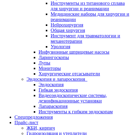
Инструменты из титанового сплава
для хирургии и реанимации
Медицинские наборы для хирургии и
реанимации
Нейрохирургия
Общая хирургия
Инструмент для травматологии и
механотерапии
Урология
Инфузионные шприцевые насосы
Ларингоскопы
Лупы
Мониторы
Хирургические отсасыватели
Эндоскопия и лапароскопия
Эндоскопия
Гибкая эндоскопия
Видеоэндоскопические системы,
дезинфикационные установки
Лапараскопия
Инструменты к гибким эндоскопам
Спецпредложения
Прайс-лист
ЖБИ, кирпич
Гидроизоляция и утеплители