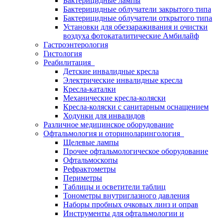
Бактерицидные лампы
Бактерицидные облучатели закрытого типа
Бактерицидные облучатели открытого типа
Установки для обеззараживания и очистки
воздуха фотокаталитические Амбилайф
Гастроэнтерология
Гистология
Реабилитация
Детские инвалидные кресла
Электрические инвалидные кресла
Кресла-каталки
Механические кресла-коляски
Кресла-коляски с санитарным оснащением
Ходунки для инвалидов
Различное медицинское оборудование
Офтальмология и оториноларингология
Щелевые лампы
Прочее офтальмологическое оборудование
Офтальмоскопы
Рефрактометры
Периметры
Таблицы и осветители таблиц
Тонометры внутриглазного давления
Наборы пробных очковых линз и оправ
Инструменты для офтальмологии и