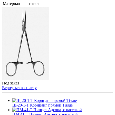
Материал
титан
Под заказ
Вернуться к списку
Щ-20-1-T Корнцанг прямой Tissue
ПM-41-T Пинцет Адсона, с насечкой