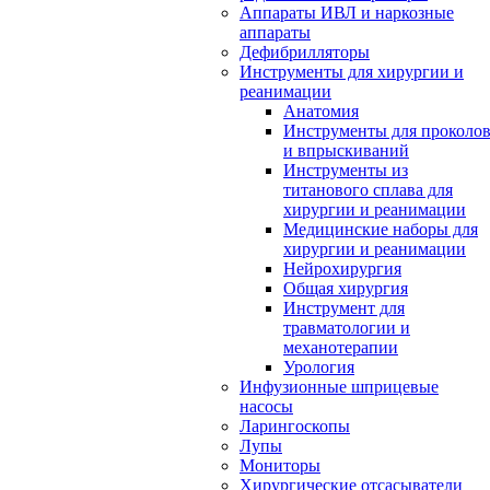
Аппараты ИВЛ и наркозные
аппараты
Дефибрилляторы
Инструменты для хирургии и
реанимации
Анатомия
Инструменты для проколо
и впрыскиваний
Инструменты из
титанового сплава для
хирургии и реанимации
Медицинские наборы для
хирургии и реанимации
Нейрохирургия
Общая хирургия
Инструмент для
травматологии и
механотерапии
Урология
Инфузионные шприцевые
насосы
Ларингоскопы
Лупы
Мониторы
Хирургические отсасыватели