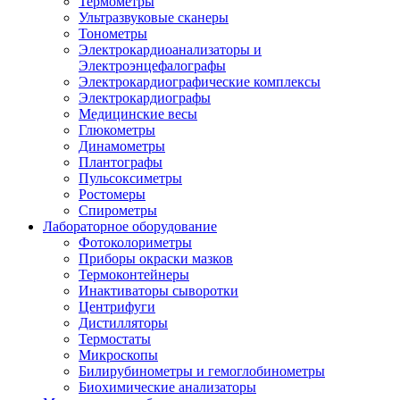
Термометры
Ультразвуковые сканеры
Тонометры
Электрокардиоанализаторы и
Электроэнцефалографы
Электрокардиографические комплексы
Электрокардиографы
Медицинские весы
Глюкометры
Динамометры
Плантографы
Пульсоксиметры
Ростомеры
Спирометры
Лабораторное оборудование
Фотоколориметры
Приборы окраски мазков
Термоконтейнеры
Инактиваторы сыворотки
Центрифуги
Дистилляторы
Термостаты
Микроскопы
Билирубинометры и гемоглобинометры
Биохимические анализаторы