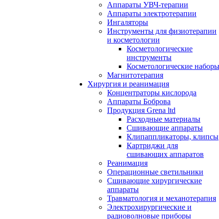
Аппараты УВЧ-терапии
Аппараты электротерапии
Ингаляторы
Инструменты для физиотерапии
и косметологии
Косметологические
инструменты
Косметологические набор
Магнитотерапия
Хирургия и реанимация
Концентраторы кислорода
Аппараты Боброва
Продукция Grena ltd
Расходные материалы
Сшивающие аппараты
Клипаппликаторы, клипсы
Картриджи для
сшивающих аппаратов
Реанимация
Операционные светильники
Сшивающие хирургические
аппараты
Травматология и механотерапия
Электрохирургические и
радиоволновые приборы