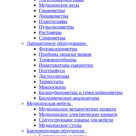
Медицинские весы
Глюкометры
Динамометры
Плантографы
Пульсоксиметры
Ростомеры
Спирометры
Лабораторное оборудование
Фотоколориметры
Приборы окраски мазков
Термоконтейнеры
Инактиваторы сыворотки
Центрифуги
Дистилляторы
Термостаты
Микроскопы
Билирубинометры и гемоглобинометры
Биохимические анализаторы
Медицинская мебель
Медицинские механические кровати
Медицинские электрические кровати
Сопутствующие товары для мебели
Медицинские столы
Бактерицидные облучатели