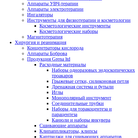
Аппараты УВЧ-терапии
Аппараты электротерапии
Ингаляторы
Инструменты для физиотерапии и косметологии
Косметологические инструменты
Косметологические наборы
Магнитотерапия
Хирургия и реанимация
Концентраторы кислорода
Аппараты Боброва
Продукция Grena ltd
Расходные материалы
Наборы одноразовых эндоскопических
троакаров
Грыжевые сетки, силиконовая петля
Дренажная система и бутыли
Иглы
Монополярный инструмент
Соединительные трубки
Наборы для торакоцентеза и
парацентеза
Канюли и наборы янкувера
Сшивающие аппараты
Клипаппликаторы, клипсы
Картриджи для сшивающих аппаратов