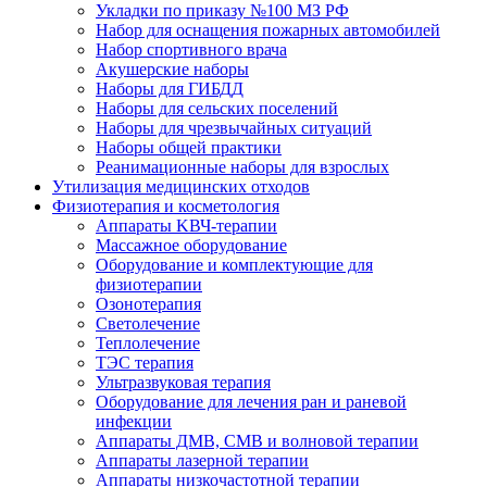
Укладки по приказу №100 МЗ РФ
Набор для оснащения пожарных автомобилей
Набор спортивного врача
Акушерские наборы
Наборы для ГИБДД
Наборы для сельских поселений
Наборы для чрезвычайных ситуаций
Наборы общей практики
Реанимационные наборы для взрослых
Утилизация медицинских отходов
Физиотерапия и косметология
Аппараты KВЧ-терапии
Массажное оборудование
Оборудование и комплектующие для
физиотерапии
Озонотерапия
Светолечение
Теплолечение
ТЭС терапия
Ультразвуковая терапия
Оборудование для лечения ран и раневой
инфекции
Аппараты ДМВ, СМВ и волновой терапии
Аппараты лазерной терапии
Аппараты низкочастотной терапии