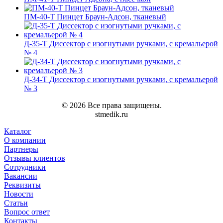
ПM-40-T Пинцет Браун-Адсон, тканевый
Д-35-T Диссектор с изогнутыми ручками, с кремальерой
№ 4
Д-34-T Диссектор с изогнутыми ручками, с кремальерой
№ 3
© 2026 Все права защищены.
stmedik.ru
Каталог
О компании
Партнеры
Отзывы клиентов
Сотрудники
Вакансии
Реквизиты
Новости
Статьи
Вопрос ответ
Контакты