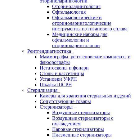
оториноларингологии
Оториноларингология
Офтальмология
Офтальмологические и
оториноларингологические
инструменты из титанового сплава
Медицинские наборы для
офтальмологии и
оториноларингологии
Рентгендиагностика
Маммографы, рентгеновские комплексы и
флюорографы
Негатоскопы и фонари
Столы и кассетницы
Установки УФРН
Шкафы ШСРН
Стерилизация
Камеры для хранения стерильных изделий
Сопутствующие товары
Стерилизаторы
Воздушные стерилизаторы
Воздушные стерилизаторы с
охлаждением
Паровые стерилизаторы
Плазменные стерилизаторы