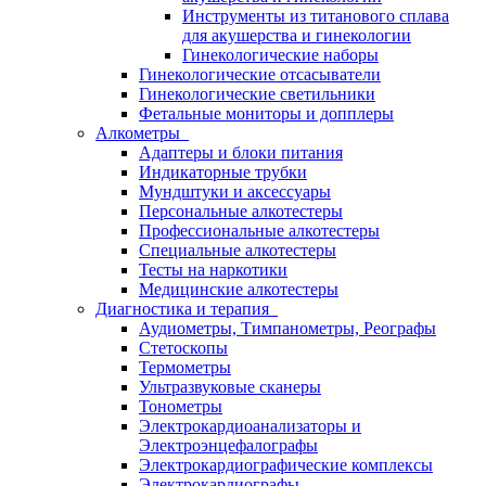
Инструменты из титанового сплава
для акушерства и гинекологии
Гинекологические наборы
Гинекологические отсасыватели
Гинекологические светильники
Фетальные мониторы и допплеры
Алкометры
Адаптеры и блоки питания
Индикаторные трубки
Мундштуки и аксессуары
Персональные алкотестеры
Профессиональные алкотестеры
Специальные алкотестеры
Тесты на наркотики
Медицинские алкотестеры
Диагностика и терапия
Аудиометры, Тимпанометры, Реографы
Стетоскопы
Термометры
Ультразвуковые сканеры
Тонометры
Электрокардиоанализаторы и
Электроэнцефалографы
Электрокардиографические комплексы
Электрокардиографы