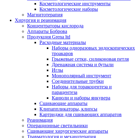
Косметологические инструменты
Косметологические наборы
Магнитотерапия
Хирургия и реанимация
Концентраторы кислорода
Аппараты Боброва
Продукция Grena ltd
Расходные материалы
Наборы одноразовых эндоскопических
троакаров
Грыжевые сетки, силиконовая петля
Дренажная система и бутыли
Иглы
Монополярный инструмент
Соединительные трубки
Наборы для торакоцентеза и
парацентеза
Канюли и наборы янкувера
Сшивающие аппараты
Клипаппликаторы, клипсы
Картриджи для сшивающих аппаратов
Реанимация
Операционные светильники
Сшивающие хирургические аппараты
Травматология и механотерапия