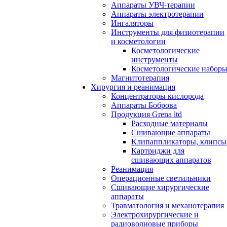
Аппараты УВЧ-терапии
Аппараты электротерапии
Ингаляторы
Инструменты для физиотерапии
и косметологии
Косметологические
инструменты
Косметологические набор
Магнитотерапия
Хирургия и реанимация
Концентраторы кислорода
Аппараты Боброва
Продукция Grena ltd
Расходные материалы
Сшивающие аппараты
Клипаппликаторы, клипсы
Картриджи для
сшивающих аппаратов
Реанимация
Операционные светильники
Сшивающие хирургические
аппараты
Травматология и механотерапия
Электрохирургические и
радиоволновые приборы