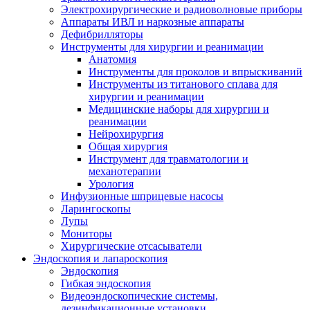
Электрохирургические и радиоволновые приборы
Аппараты ИВЛ и наркозные аппараты
Дефибрилляторы
Инструменты для хирургии и реанимации
Анатомия
Инструменты для проколов и впрыскиваний
Инструменты из титанового сплава для
хирургии и реанимации
Медицинские наборы для хирургии и
реанимации
Нейрохирургия
Общая хирургия
Инструмент для травматологии и
механотерапии
Урология
Инфузионные шприцевые насосы
Ларингоскопы
Лупы
Мониторы
Хирургические отсасыватели
Эндоскопия и лапароскопия
Эндоскопия
Гибкая эндоскопия
Видеоэндоскопические системы,
дезинфикационные установки