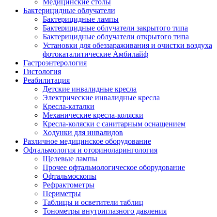
Медицинские столы
Бактерицидные облучатели
Бактерицидные лампы
Бактерицидные облучатели закрытого типа
Бактерицидные облучатели открытого типа
Установки для обеззараживания и очистки воздуха
фотокаталитические Амбилайф
Гастроэнтерология
Гистология
Реабилитация
Детские инвалидные кресла
Электрические инвалидные кресла
Кресла-каталки
Механические кресла-коляски
Кресла-коляски с санитарным оснащением
Ходунки для инвалидов
Различное медицинское оборудование
Офтальмология и оториноларингология
Щелевые лампы
Прочее офтальмологическое оборудование
Офтальмоскопы
Рефрактометры
Периметры
Таблицы и осветители таблиц
Тонометры внутриглазного давления