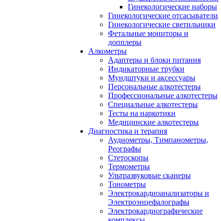
Гинекологические наборы
Гинекологические отсасыватели
Гинекологические светильники
Фетальные мониторы и
допплеры
Алкометры
Адаптеры и блоки питания
Индикаторные трубки
Мундштуки и аксессуары
Персональные алкотестеры
Профессиональные алкотестеры
Специальные алкотестеры
Тесты на наркотики
Медицинские алкотестеры
Диагностика и терапия
Аудиометры, Тимпанометры,
Реографы
Стетоскопы
Термометры
Ультразвуковые сканеры
Тонометры
Электрокардиоанализаторы и
Электроэнцефалографы
Электрокардиографические
комплексы