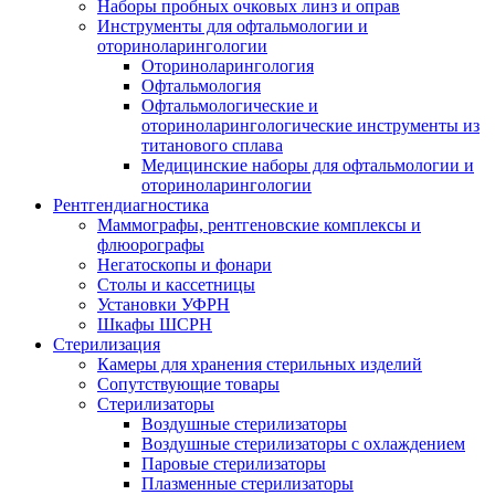
Наборы пробных очковых линз и оправ
Инструменты для офтальмологии и
оториноларингологии
Оториноларингология
Офтальмология
Офтальмологические и
оториноларингологические инструменты из
титанового сплава
Медицинские наборы для офтальмологии и
оториноларингологии
Рентгендиагностика
Маммографы, рентгеновские комплексы и
флюорографы
Негатоскопы и фонари
Столы и кассетницы
Установки УФРН
Шкафы ШСРН
Стерилизация
Камеры для хранения стерильных изделий
Сопутствующие товары
Стерилизаторы
Воздушные стерилизаторы
Воздушные стерилизаторы с охлаждением
Паровые стерилизаторы
Плазменные стерилизаторы