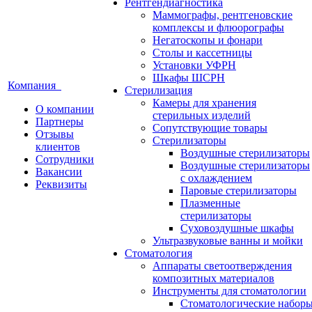
Рентгендиагностика
Маммографы, рентгеновские
комплексы и флюорографы
Негатоскопы и фонари
Столы и кассетницы
Установки УФРН
Шкафы ШСРН
Компания
Стерилизация
Камеры для хранения
О компании
стерильных изделий
Партнеры
Сопутствующие товары
Отзывы
Стерилизаторы
клиентов
Воздушные стерилизаторы
Сотрудники
Воздушные стерилизаторы
Вакансии
с охлаждением
Реквизиты
Паровые стерилизаторы
Плазменные
стерилизаторы
Суховоздушные шкафы
Ультразвуковые ванны и мойки
Стоматология
Аппараты светоотверждения
композитных материалов
Инструменты для стоматологии
Стоматологические набор