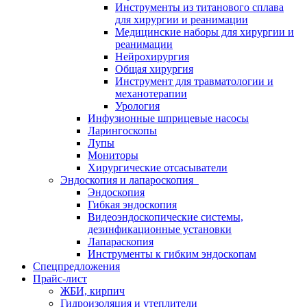
Инструменты из титанового сплава
для хирургии и реанимации
Медицинские наборы для хирургии и
реанимации
Нейрохирургия
Общая хирургия
Инструмент для травматологии и
механотерапии
Урология
Инфузионные шприцевые насосы
Ларингоскопы
Лупы
Мониторы
Хирургические отсасыватели
Эндоскопия и лапароскопия
Эндоскопия
Гибкая эндоскопия
Видеоэндоскопические системы,
дезинфикационные установки
Лапараскопия
Инструменты к гибким эндоскопам
Спецпредложения
Прайс-лист
ЖБИ, кирпич
Гидроизоляция и утеплители