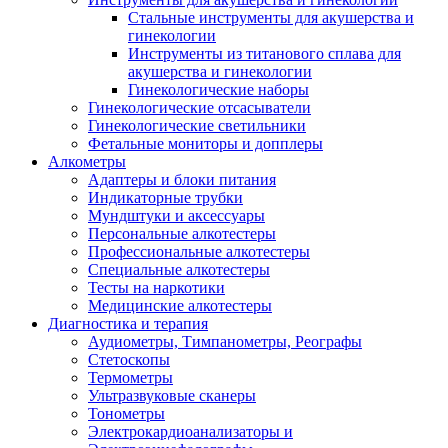
Стальные инструменты для акушерства и
гинекологии
Инструменты из титанового сплава для
акушерства и гинекологии
Гинекологические наборы
Гинекологические отсасыватели
Гинекологические светильники
Фетальные мониторы и допплеры
Алкометры
Адаптеры и блоки питания
Индикаторные трубки
Мундштуки и аксессуары
Персональные алкотестеры
Профессиональные алкотестеры
Специальные алкотестеры
Тесты на наркотики
Медицинские алкотестеры
Диагностика и терапия
Аудиометры, Тимпанометры, Реографы
Стетоскопы
Термометры
Ультразвуковые сканеры
Тонометры
Электрокардиоанализаторы и