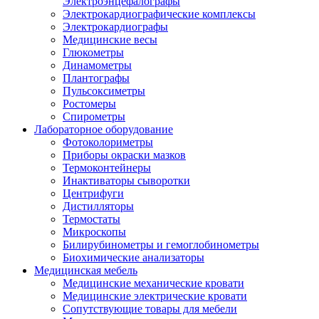
Электроэнцефалографы
Электрокардиографические комплексы
Электрокардиографы
Медицинские весы
Глюкометры
Динамометры
Плантографы
Пульсоксиметры
Ростомеры
Спирометры
Лабораторное оборудование
Фотоколориметры
Приборы окраски мазков
Термоконтейнеры
Инактиваторы сыворотки
Центрифуги
Дистилляторы
Термостаты
Микроскопы
Билирубинометры и гемоглобинометры
Биохимические анализаторы
Медицинская мебель
Медицинские механические кровати
Медицинские электрические кровати
Сопутствующие товары для мебели