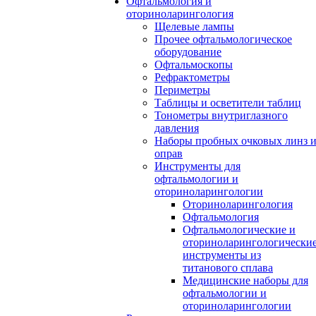
Офтальмология и
оториноларингология
Щелевые лампы
Прочее офтальмологическое
оборудование
Офтальмоскопы
Рефрактометры
Периметры
Таблицы и осветители таблиц
Тонометры внутриглазного
давления
Наборы пробных очковых линз 
оправ
Инструменты для
офтальмологии и
оториноларингологии
Оториноларингология
Офтальмология
Офтальмологические и
оториноларингологически
инструменты из
титанового сплава
Медицинские наборы для
офтальмологии и
оториноларингологии