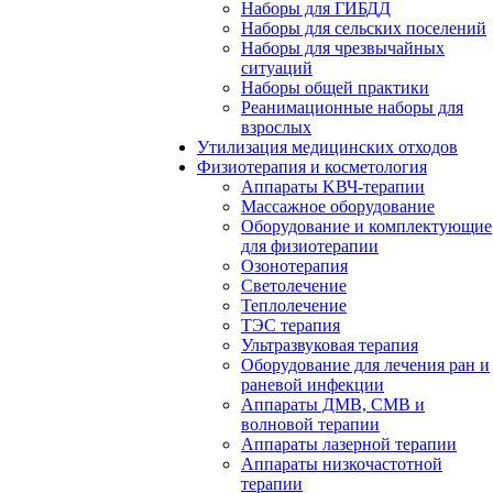
Наборы для ГИБДД
Наборы для сельских поселений
Наборы для чрезвычайных
ситуаций
Наборы общей практики
Реанимационные наборы для
взрослых
Утилизация медицинских отходов
Физиотерапия и косметология
Аппараты KВЧ-терапии
Массажное оборудование
Оборудование и комплектующие
для физиотерапии
Озонотерапия
Светолечение
Теплолечение
ТЭС терапия
Ультразвуковая терапия
Оборудование для лечения ран и
раневой инфекции
Аппараты ДМВ, СМВ и
волновой терапии
Аппараты лазерной терапии
Аппараты низкочастотной
терапии