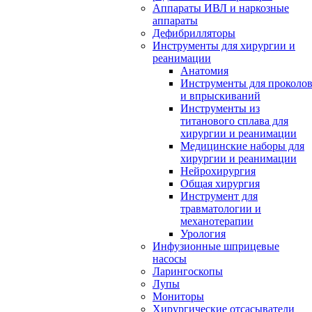
Аппараты ИВЛ и наркозные
аппараты
Дефибрилляторы
Инструменты для хирургии и
реанимации
Анатомия
Инструменты для проколо
и впрыскиваний
Инструменты из
титанового сплава для
хирургии и реанимации
Медицинские наборы для
хирургии и реанимации
Нейрохирургия
Общая хирургия
Инструмент для
травматологии и
механотерапии
Урология
Инфузионные шприцевые
насосы
Ларингоскопы
Лупы
Мониторы
Хирургические отсасыватели