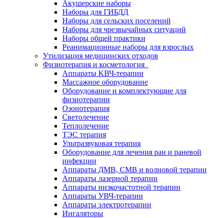
Акушерские наборы
Наборы для ГИБДД
Наборы для сельских поселений
Наборы для чрезвычайных ситуаций
Наборы общей практики
Реанимационные наборы для взрослых
Утилизация медицинских отходов
Физиотерапия и косметология
Аппараты KВЧ-терапии
Массажное оборудование
Оборудование и комплектующие для
физиотерапии
Озонотерапия
Светолечение
Теплолечение
ТЭС терапия
Ультразвуковая терапия
Оборудование для лечения ран и раневой
инфекции
Аппараты ДМВ, СМВ и волновой терапии
Аппараты лазерной терапии
Аппараты низкочастотной терапии
Аппараты УВЧ-терапии
Аппараты электротерапии
Ингаляторы