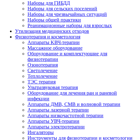
Наборы для ГИБДД
Наборы для сельских поселений
Наборы для чрезвычайных ситуаций
Наборы общей практики
Реанимационные наборы для взрослых
Утилизация медицинских отходов
Физиотерапия и косметология
Аппараты KВЧ-терапии
Массажное оборудование
Оборудование и комплектующие для
физиотерапии
Озонотерапия
Светолечение
Теплолечение
ТЭС терапия
Ультразвуковая терапия
Оборудование для лечения ран и раневой
инфекции
Аппараты ДМВ, СМВ и волновой терапии
Аппараты лазерной терапии
Аппараты низкочастотной терапии
Аппараты УВЧ-терапии
Аппараты электротерапии
Ингаляторы
Инструменты для физиотерапии и косметологии