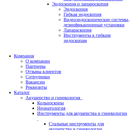
Эндоскопия и лапароскопия
Эндоскопия
Гибкая эндоскопия
Видеоэндоскопические системы,
дезинфикационные установки
Лапараскопия
Инструменты к гибким
эндоскопам
Компания
О компании
Партнеры
Отзывы клиентов
Сотрудники
Вакансии
Реквизиты
Каталог
Акушерство и гинекология
Кольпоскопы
Неонатология
Инструменты для акушерства и гинекологии
Стальные инструменты для
акушерства и гинекологии