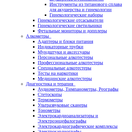
Инструменты из титанового сплава
для акушерства и гинекологии
Гинекологические наборы
Гинекологические отсасыватели
Гинекологические светильники
Фетальные мониторы и допплеры
Алкометры
Адаптеры и блоки питания
Индикаторные трубки
Мундштуки и аксессуары
Персональные алкотестеры
Профессиональные алкотестеры
Специальные алкотестеры
Тесты на наркотики
Медицинские алкотестеры
Диагностика и терапия
Аудиометры, Тимпанометры, Реографы
Стетоскопы
Термометры
Ультразвуковые сканеры
Тонометры
Электрокардиоанализаторы и
Электроэнцефалографы
Электрокардиографические комплексы
Электрокардиографы