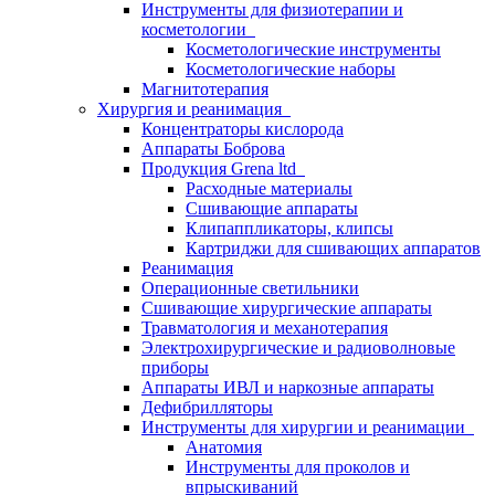
Инструменты для физиотерапии и
косметологии
Косметологические инструменты
Косметологические наборы
Магнитотерапия
Хирургия и реанимация
Концентраторы кислорода
Аппараты Боброва
Продукция Grena ltd
Расходные материалы
Сшивающие аппараты
Клипаппликаторы, клипсы
Картриджи для сшивающих аппаратов
Реанимация
Операционные светильники
Сшивающие хирургические аппараты
Травматология и механотерапия
Электрохирургические и радиоволновые
приборы
Аппараты ИВЛ и наркозные аппараты
Дефибрилляторы
Инструменты для хирургии и реанимации
Анатомия
Инструменты для проколов и
впрыскиваний