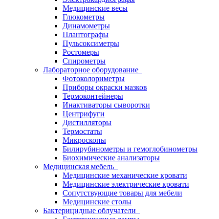
Медицинские весы
Глюкометры
Динамометры
Плантографы
Пульсоксиметры
Ростомеры
Спирометры
Лабораторное оборудование
Фотоколориметры
Приборы окраски мазков
Термоконтейнеры
Инактиваторы сыворотки
Центрифуги
Дистилляторы
Термостаты
Микроскопы
Билирубинометры и гемоглобинометры
Биохимические анализаторы
Медицинская мебель
Медицинские механические кровати
Медицинские электрические кровати
Сопутствующие товары для мебели
Медицинские столы
Бактерицидные облучатели