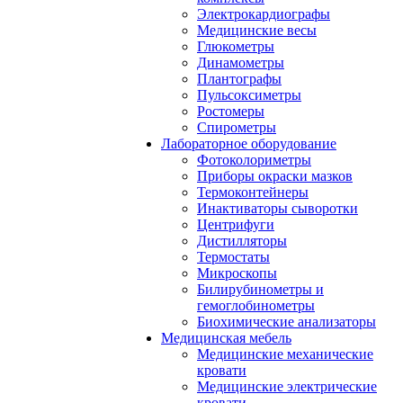
Электрокардиографы
Медицинские весы
Глюкометры
Динамометры
Плантографы
Пульсоксиметры
Ростомеры
Спирометры
Лабораторное оборудование
Фотоколориметры
Приборы окраски мазков
Термоконтейнеры
Инактиваторы сыворотки
Центрифуги
Дистилляторы
Термостаты
Микроскопы
Билирубинометры и
гемоглобинометры
Биохимические анализаторы
Медицинская мебель
Медицинские механические
кровати
Медицинские электрические
кровати