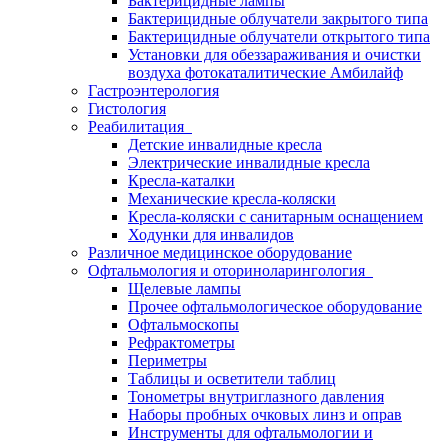
Бактерицидные лампы
Бактерицидные облучатели закрытого типа
Бактерицидные облучатели открытого типа
Установки для обеззараживания и очистки
воздуха фотокаталитические Амбилайф
Гастроэнтерология
Гистология
Реабилитация
Детские инвалидные кресла
Электрические инвалидные кресла
Кресла-каталки
Механические кресла-коляски
Кресла-коляски с санитарным оснащением
Ходунки для инвалидов
Различное медицинское оборудование
Офтальмология и оториноларингология
Щелевые лампы
Прочее офтальмологическое оборудование
Офтальмоскопы
Рефрактометры
Периметры
Таблицы и осветители таблиц
Тонометры внутриглазного давления
Наборы пробных очковых линз и оправ
Инструменты для офтальмологии и