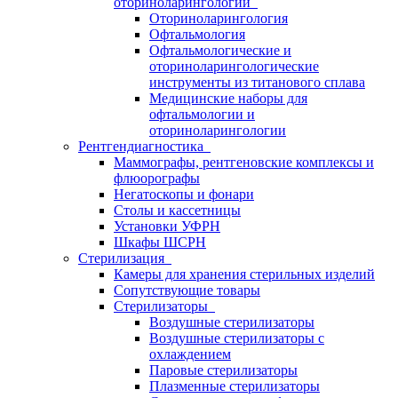
оториноларингологии
Оториноларингология
Офтальмология
Офтальмологические и
оториноларингологические
инструменты из титанового сплава
Медицинские наборы для
офтальмологии и
оториноларингологии
Рентгендиагностика
Маммографы, рентгеновские комплексы и
флюорографы
Негатоскопы и фонари
Столы и кассетницы
Установки УФРН
Шкафы ШСРН
Стерилизация
Камеры для хранения стерильных изделий
Сопутствующие товары
Стерилизаторы
Воздушные стерилизаторы
Воздушные стерилизаторы с
охлаждением
Паровые стерилизаторы
Плазменные стерилизаторы