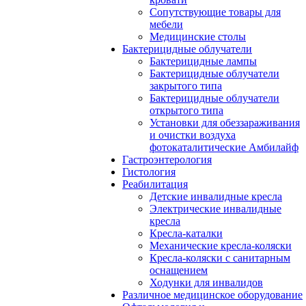
Сопутствующие товары для
мебели
Медицинские столы
Бактерицидные облучатели
Бактерицидные лампы
Бактерицидные облучатели
закрытого типа
Бактерицидные облучатели
открытого типа
Установки для обеззараживания
и очистки воздуха
фотокаталитические Амбилайф
Гастроэнтерология
Гистология
Реабилитация
Детские инвалидные кресла
Электрические инвалидные
кресла
Кресла-каталки
Механические кресла-коляски
Кресла-коляски с санитарным
оснащением
Ходунки для инвалидов
Различное медицинское оборудование