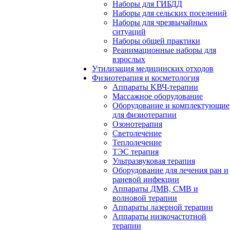
Наборы для ГИБДД
Наборы для сельских поселений
Наборы для чрезвычайных
ситуаций
Наборы общей практики
Реанимационные наборы для
взрослых
Утилизация медицинских отходов
Физиотерапия и косметология
Аппараты KВЧ-терапии
Массажное оборудование
Оборудование и комплектующие
для физиотерапии
Озонотерапия
Светолечение
Теплолечение
ТЭС терапия
Ультразвуковая терапия
Оборудование для лечения ран и
раневой инфекции
Аппараты ДМВ, СМВ и
волновой терапии
Аппараты лазерной терапии
Аппараты низкочастотной
терапии