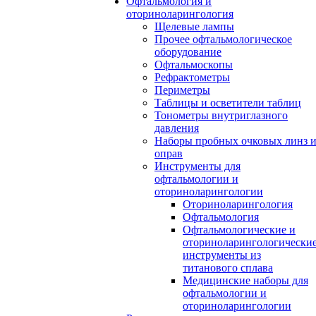
Офтальмология и
оториноларингология
Щелевые лампы
Прочее офтальмологическое
оборудование
Офтальмоскопы
Рефрактометры
Периметры
Таблицы и осветители таблиц
Тонометры внутриглазного
давления
Наборы пробных очковых линз 
оправ
Инструменты для
офтальмологии и
оториноларингологии
Оториноларингология
Офтальмология
Офтальмологические и
оториноларингологически
инструменты из
титанового сплава
Медицинские наборы для
офтальмологии и
оториноларингологии