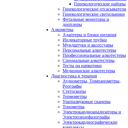
Гинекологические наборы
Гинекологические отсасыватели
Гинекологические светильники
Фетальные мониторы и
допплеры
Алкометры
Адаптеры и блоки питания
Индикаторные трубки
Мундштуки и аксессуары
Персональные алкотестеры
Профессиональные алкотестеры
Специальные алкотестеры
Тесты на наркотики
Медицинские алкотестеры
Диагностика и терапия
Аудиометры, Тимпанометры,
Реографы
Стетоскопы
Термометры
Ультразвуковые сканеры
Тонометры
Электрокардиоанализаторы и
Электроэнцефалографы
Электрокардиографические
комплексы