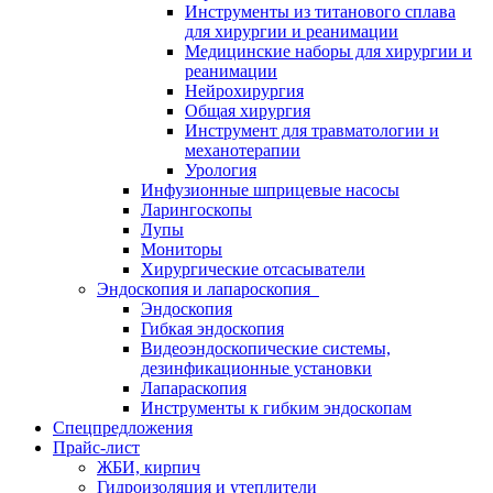
Инструменты из титанового сплава
для хирургии и реанимации
Медицинские наборы для хирургии и
реанимации
Нейрохирургия
Общая хирургия
Инструмент для травматологии и
механотерапии
Урология
Инфузионные шприцевые насосы
Ларингоскопы
Лупы
Мониторы
Хирургические отсасыватели
Эндоскопия и лапароскопия
Эндоскопия
Гибкая эндоскопия
Видеоэндоскопические системы,
дезинфикационные установки
Лапараскопия
Инструменты к гибким эндоскопам
Спецпредложения
Прайс-лист
ЖБИ, кирпич
Гидроизоляция и утеплители