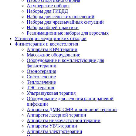
Набор спортивного врача
Акушерские наборы
Наборы для ГИБДД
Наборы для сельских поселений
Наборы для чрезвычайных ситуаций
Наборы общей практики
Реанимационные наборы для взрослых
Утилизация медицинских отходов
Физиотерапия и косметология
Аппараты KВЧ-терапии
Массажное оборудование
Оборудование и комплектующие для
физиотерапии
Озонотерапия
Светолечение
Теплолечение
ТЭС терапия
Ультразвуковая терапия
Оборудование для лечения ран и раневой
инфекции
Аппараты ДМВ, СМВ и волновой терапии
Аппараты лазерной терапии
Аппараты низкочастотной терапии
Аппараты УВЧ-терапии
Аппараты электротерапии