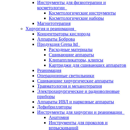
Инструменты для физиотерапии и
косметологии
Косметологические инструменты
Косметологические наборы
Магнитотерапия
Хирургия и реанимация
Концентраторы кислорода
Аппараты Боброва
Продукция Grena ltd
Расходные материалы
Сшивающие аппараты
Клипаппликаторы, клипсы
Картриджи для сшивающих аппаратов
Реанимация
Операционные светильники
Сшивающие хирургические аппараты
Травматология и механотерапия
Электрохирургические и радиоволновые
приборы
Аппараты ИВЛ и наркозные аппараты
Дефибрилляторы
Инструменты для хирургии и реанимации
Анатомия
Инструменты для проколов и
впрыскиваний