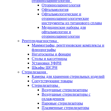
оториноларингологии
Оториноларингология
Офтальмология
Офтальмологические и
оториноларингологические
инструменты из титанового сплава
Медицинские наборы для
офтальмологии и
оториноларингологии
Рентгендиагностика
Маммографы, рентгеновские комплексы и
флюорографы
Негатоскопы и фонари
Столы и кассетницы
Установки УФРН
Шкафы ШСРН
Стерилизация
Камеры для хранения стерильных изделий
Сопутствующие товары
Стерилизаторы
Воздушные стерилизаторы
Воздушные стерилизаторы с
охлаждением
Паровые стерилизаторы
Плазменные стерилизаторы