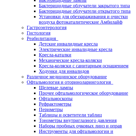
Бактерицидные лампы
Бактерицидные облучатели закрытого типа
Бактерицидные облучатели открытого типа
Установки для обеззараживания и очистки
воздуха фотокаталитические Амбилайф
Гастроэнтерология
Гистология
Реабилитация
Детские инвалидные кресла
Электрические инвалидные кресла
Кресла-каталки
Механические кресла-коляски
Кресла-коляски с санитарным оснащением
Ходунки для инвалидов
Различное медицинское оборудование
Офтальмология и оториноларингология
Щелевые лампы
Прочее офтальмологическое оборудование
Офтальмоскопы
Рефрактометры
Периметры
Таблицы и осветители таблиц
Тонометры внутриглазного давления
Наборы пробных очковых линз и оправ
Инструменты для офтальмологии и