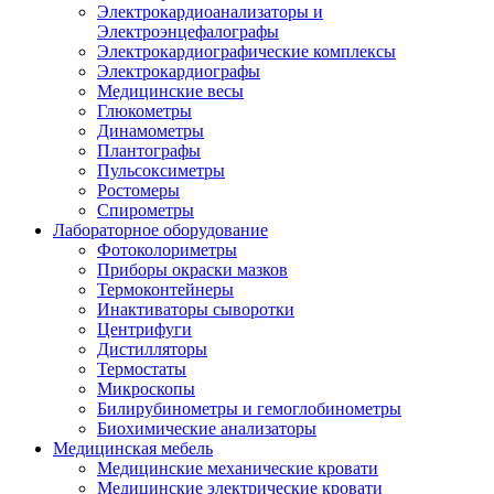
Электрокардиоанализаторы и
Электроэнцефалографы
Электрокардиографические комплексы
Электрокардиографы
Медицинские весы
Глюкометры
Динамометры
Плантографы
Пульсоксиметры
Ростомеры
Спирометры
Лабораторное оборудование
Фотоколориметры
Приборы окраски мазков
Термоконтейнеры
Инактиваторы сыворотки
Центрифуги
Дистилляторы
Термостаты
Микроскопы
Билирубинометры и гемоглобинометры
Биохимические анализаторы
Медицинская мебель
Медицинские механические кровати
Медицинские электрические кровати