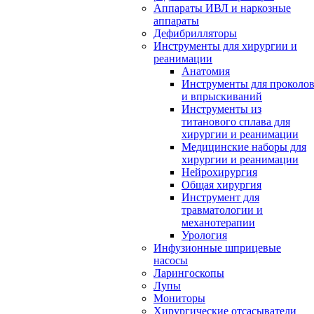
Аппараты ИВЛ и наркозные
аппараты
Дефибрилляторы
Инструменты для хирургии и
реанимации
Анатомия
Инструменты для проколо
и впрыскиваний
Инструменты из
титанового сплава для
хирургии и реанимации
Медицинские наборы для
хирургии и реанимации
Нейрохирургия
Общая хирургия
Инструмент для
травматологии и
механотерапии
Урология
Инфузионные шприцевые
насосы
Ларингоскопы
Лупы
Мониторы
Хирургические отсасыватели