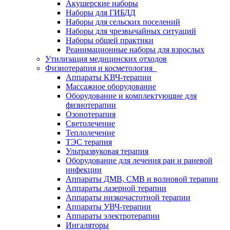
Акушерские наборы
Наборы для ГИБДД
Наборы для сельских поселений
Наборы для чрезвычайных ситуаций
Наборы общей практики
Реанимационные наборы для взрослых
Утилизация медицинских отходов
Физиотерапия и косметология
Аппараты KВЧ-терапии
Массажное оборудование
Оборудование и комплектующие для
физиотерапии
Озонотерапия
Светолечение
Теплолечение
ТЭС терапия
Ультразвуковая терапия
Оборудование для лечения ран и раневой
инфекции
Аппараты ДМВ, СМВ и волновой терапии
Аппараты лазерной терапии
Аппараты низкочастотной терапии
Аппараты УВЧ-терапии
Аппараты электротерапии
Ингаляторы