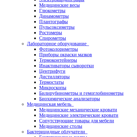
Медицинские весы
Глюкометры
Динамометры
Плантографы
Пульсоксиметры
Ростомеры
Спирометры
Лабораторное оборудование
Фотоколориметры
Приборы окраски мазков
Термоконтейнеры
Инактиваторы сыворотки
Центрифуги
Дистилляторы
Термостаты
Микроскопы
Билирубинометры и гемоглобинометры
Биохимические анализаторы
Медицинская мебель
Медицинские механические кровати
Медицинские электрические кровати
Сопутствующие товары для мебели
Медицинские столы
Бактерицидные облучатели