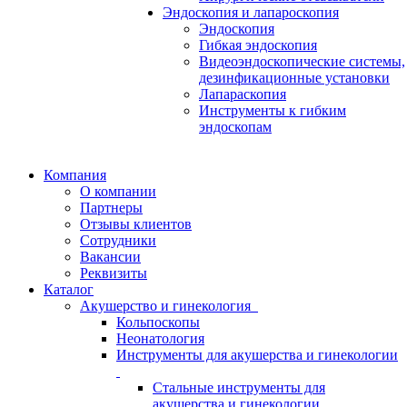
Эндоскопия и лапароскопия
Эндоскопия
Гибкая эндоскопия
Видеоэндоскопические системы,
дезинфикационные установки
Лапараскопия
Инструменты к гибким
эндоскопам
Компания
О компании
Партнеры
Отзывы клиентов
Сотрудники
Вакансии
Реквизиты
Каталог
Акушерство и гинекология
Кольпоскопы
Неонатология
Инструменты для акушерства и гинекологии
Стальные инструменты для
акушерства и гинекологии