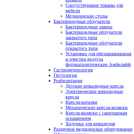
Сопутствующие товары для
мебели
Медицинские столы
Бактерицидные облучатели
Бактерицидные лампы
Бактерицидные облучатели
закрытого типа
Бактерицидные облучатели
открытого типа
Установки для обеззараживания
и очистки воздуха
фотокаталитические Амбилайф
Гастроэнтерология
Гистология
Реабилитация
Детские инвалидные кресла
Электрические инвалидные
кресла
Кресла-каталки
Механические кресла-коляски
Кресла-коляски с санитарным
оснащением
Ходунки для инвалидов
Различное медицинское оборудование