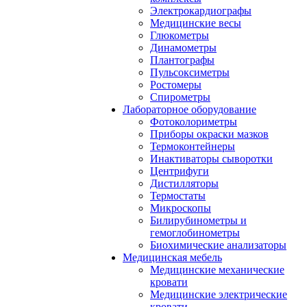
Электрокардиографы
Медицинские весы
Глюкометры
Динамометры
Плантографы
Пульсоксиметры
Ростомеры
Спирометры
Лабораторное оборудование
Фотоколориметры
Приборы окраски мазков
Термоконтейнеры
Инактиваторы сыворотки
Центрифуги
Дистилляторы
Термостаты
Микроскопы
Билирубинометры и
гемоглобинометры
Биохимические анализаторы
Медицинская мебель
Медицинские механические
кровати
Медицинские электрические
кровати