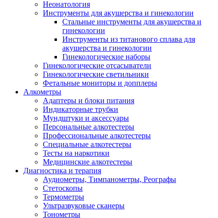
Неонатология
Инструменты для акушерства и гинекологии
Стальные инструменты для акушерства и
гинекологии
Инструменты из титанового сплава для
акушерства и гинекологии
Гинекологические наборы
Гинекологические отсасыватели
Гинекологические светильники
Фетальные мониторы и допплеры
Алкометры
Адаптеры и блоки питания
Индикаторные трубки
Мундштуки и аксессуары
Персональные алкотестеры
Профессиональные алкотестеры
Специальные алкотестеры
Тесты на наркотики
Медицинские алкотестеры
Диагностика и терапия
Аудиометры, Тимпанометры, Реографы
Стетоскопы
Термометры
Ультразвуковые сканеры
Тонометры