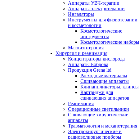
Аппараты УВЧ-терапии
Аппараты электротерапии
Ингаляторы
Инструменты для физиотерапии
и косметологии
Косметологические
инструменты
Косметологические набор
Магнитотерапия
Хирургия и реанимация
Концентраторы кислорода
Аппараты Боброва
Продукция Grena ltd
Расходные материалы
Сшивающие аппараты
Клипаппликаторы, клипсы
Картриджи для
сшивающих аппаратов
Реанимация
Операционные светильники
Сшивающие хирургические
аппараты
Травматология и механотерапия
Электрохирургические и
радиоволновые приборы