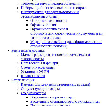
Тонометры внутриглазного давления
Наборы пробных очковых линз и оправ
Инструменты для офтальмологии и
оториноларингологии
Оториноларингология
Офтальмология
Офтальмологические и
оториноларингологические инструменты из
титанового сплава
Медицинские наборы для офтальмологии и
оториноларингологии
Рентгендиагностика
Маммографы, рентгеновские комплексы и
флюорографы
Негатоскопы и фонари
Столы и кассетницы
Установки УФРН
Шкафы ШСРН
Стерилизация
Камеры для хранения стерильных изделий
Сопутствующие товары
Стерилизаторы
Воздушные стерилизаторы
Воздушные стерилизаторы с охлаждением
Паровые стерилизаторы