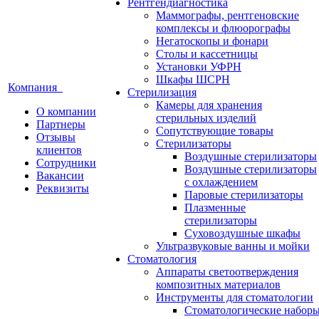
Рентгендиагностика
Маммографы, рентгеновские
комплексы и флюорографы
Негатоскопы и фонари
Столы и кассетницы
Установки УФРН
Шкафы ШСРН
Компания
Стерилизация
Камеры для хранения
О компании
стерильных изделий
Партнеры
Сопутствующие товары
Отзывы
Стерилизаторы
клиентов
Воздушные стерилизаторы
Сотрудники
Воздушные стерилизаторы
Вакансии
с охлаждением
Реквизиты
Паровые стерилизаторы
Плазменные
стерилизаторы
Суховоздушные шкафы
Ультразвуковые ванны и мойки
Стоматология
Аппараты светоотверждения
композитных материалов
Инструменты для стоматологии
Стоматологические набор