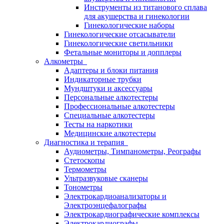
Инструменты из титанового сплава
для акушерства и гинекологии
Гинекологические наборы
Гинекологические отсасыватели
Гинекологические светильники
Фетальные мониторы и допплеры
Алкометры
Адаптеры и блоки питания
Индикаторные трубки
Мундштуки и аксессуары
Персональные алкотестеры
Профессиональные алкотестеры
Специальные алкотестеры
Тесты на наркотики
Медицинские алкотестеры
Диагностика и терапия
Аудиометры, Тимпанометры, Реографы
Стетоскопы
Термометры
Ультразвуковые сканеры
Тонометры
Электрокардиоанализаторы и
Электроэнцефалографы
Электрокардиографические комплексы
Электрокардиографы