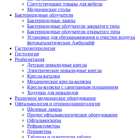
Сопутствующие товары для мебели
Медицинские столы
Бактерицидные облучатели
Бактерицидные лампы
Бактерицидные облучатели закрытого типа
Бактерицидные облучатели открытого типа
Установки для обеззараживания и очистки воздуха
фотокаталитические Амбилайф
Гастроэнтерология
Гистология
Реабилитация
Детские инвалидные кресла
Электрические инвалидные кресла
Кресла-каталки
Механические кресла-коляски
Кресла-коляски с санитарным оснащением
Ходунки для инвалидов
Различное медицинское оборудование
Офтальмология и оториноларингология
Щелевые лампы
Прочее офтальмологическое оборудование
Офтальмоскопы
Рефрактометры
Периметры
Таблицы и осветители таблиц