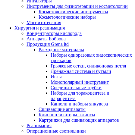
Ингаляторы
Инструменты для физиотерапии и косметологии
Косметологические инструменты
Косметологические наборы
Магнитотерапия
Хирургия и реанимация
Концентраторы кислорода
Аппараты Боброва
Продукция Grena ltd
Расходные материалы
Наборы одноразовых эндоскопических
троакаров
Грыжевые сетки, силиконовая петля
Дренажная система и бутыли
Иглы
Монополярный инструмент
Соединительные трубки
Наборы для торакоцентеза и
парацентеза
Канюли и наборы янкувера
Сшивающие аппараты
Клипаппликаторы, клипсы
Картриджи для сшивающих аппаратов
Реанимация
Операционные светильники