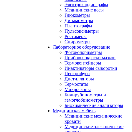
Электрокардиографы
Медицинские весы
Глюкометры
Динамометры
Плантографы
Пульсоксиметры
Ростомеры
Спирометры
Лабораторное оборудование
Фотоколориметры
Приборы окраски мазков
Термоконтейнеры
Инактиваторы сыворотки
Центрифуги
Дистилляторы
Термостаты
Микроскопы
Билирубинометры и
гемоглобинометры
Биохимические анализаторы
Медицинская мебель
Медицинские механические
кровати
Медицинские электрические
кровати