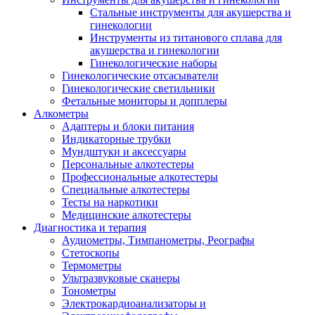
Стальные инструменты для акушерства и
гинекологии
Инструменты из титанового сплава для
акушерства и гинекологии
Гинекологические наборы
Гинекологические отсасыватели
Гинекологические светильники
Фетальные мониторы и допплеры
Алкометры
Адаптеры и блоки питания
Индикаторные трубки
Мундштуки и аксессуары
Персональные алкотестеры
Профессиональные алкотестеры
Специальные алкотестеры
Тесты на наркотики
Медицинские алкотестеры
Диагностика и терапия
Аудиометры, Тимпанометры, Реографы
Стетоскопы
Термометры
Ультразвуковые сканеры
Тонометры
Электрокардиоанализаторы и