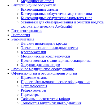
Медицинские столы
Бактерицидные облучатели
Бактерицидные лампы
Бактерицидные облучатели закрытого типа
Бактерицидные облучатели открытого типа
Установки для обеззараживания и очистки воздуха
фотокаталитические Амбилайф
Гастроэнтерология
Гистология
Реабилитация
Детские инвалидные кресла
Электрические инвалидные кресла
Кресла-каталки
Механические кресла-коляски
Кресла-коляски с санитарным оснащением
Ходунки для инвалидов
Различное медицинское оборудование
Офтальмология и оториноларингология
Щелевые лампы
Прочее офтальмологическое оборудование
Офтальмоскопы
Рефрактометры
Периметры
Таблицы и осветители таблиц
Тонометры внутриглазного давления