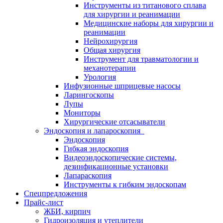
Инструменты из титанового сплава
для хирургии и реанимации
Медицинские наборы для хирургии и
реанимации
Нейрохирургия
Общая хирургия
Инструмент для травматологии и
механотерапии
Урология
Инфузионные шприцевые насосы
Ларингоскопы
Лупы
Мониторы
Хирургические отсасыватели
Эндоскопия и лапароскопия
Эндоскопия
Гибкая эндоскопия
Видеоэндоскопические системы,
дезинфикационные установки
Лапараскопия
Инструменты к гибким эндоскопам
Спецпредложения
Прайс-лист
ЖБИ, кирпич
Гидроизоляция и утеплители