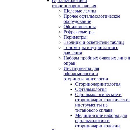
Офтальмология и
оториноларингология
Щелевые лампы
Прочее офтальмологическое
оборудование
Офтальмоскопы
Рефрактометры
Периметры
Таблицы и осветители таблиц
Тонометры внутриглазного
давления
Наборы пробных очковых линз 
оправ
Инструменты для
офтальмологии и
оториноларингологии
Оториноларингология
Офтальмология
Офтальмологические и
оториноларингологически
инструменты из
титанового сплава
Медицинские наборы для
офтальмологии и
оториноларингологии