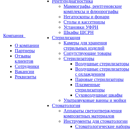
Рентгендиагностика
Маммографы, рентгеновские
комплексы и флюорографы
Негатоскопы и фонари
Столы и кассетницы
Установки УФРН
Шкафы ШСРН
Компания
Стерилизация
Камеры для хранения
О компании
стерильных изделий
Партнеры
Сопутствующие товары
Отзывы
Стерилизаторы
клиентов
Воздушные стерилизаторы
Сотрудники
Воздушные стерилизаторы
Вакансии
с охлаждением
Реквизиты
Паровые стерилизаторы
Плазменные
стерилизаторы
Суховоздушные шкафы
Ультразвуковые ванны и мойки
Стоматология
Аппараты светоотверждения
композитных материалов
Инструменты для стоматологии
Стоматологические набор