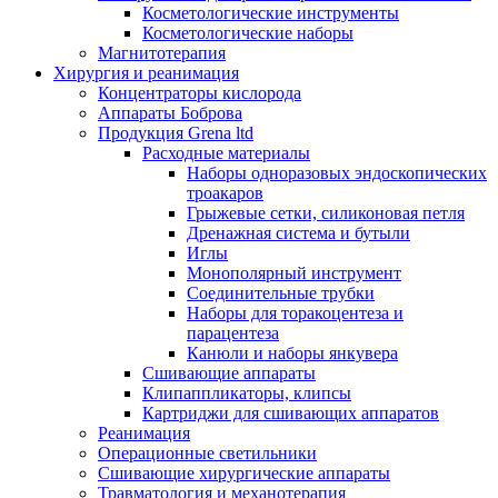
Косметологические инструменты
Косметологические наборы
Магнитотерапия
Хирургия и реанимация
Концентраторы кислорода
Аппараты Боброва
Продукция Grena ltd
Расходные материалы
Наборы одноразовых эндоскопических
троакаров
Грыжевые сетки, силиконовая петля
Дренажная система и бутыли
Иглы
Монополярный инструмент
Соединительные трубки
Наборы для торакоцентеза и
парацентеза
Канюли и наборы янкувера
Сшивающие аппараты
Клипаппликаторы, клипсы
Картриджи для сшивающих аппаратов
Реанимация
Операционные светильники
Сшивающие хирургические аппараты
Травматология и механотерапия