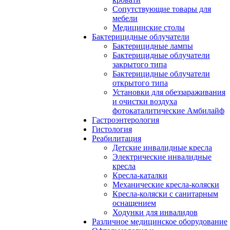
Сопутствующие товары для
мебели
Медицинские столы
Бактерицидные облучатели
Бактерицидные лампы
Бактерицидные облучатели
закрытого типа
Бактерицидные облучатели
открытого типа
Установки для обеззараживания
и очистки воздуха
фотокаталитические Амбилайф
Гастроэнтерология
Гистология
Реабилитация
Детские инвалидные кресла
Электрические инвалидные
кресла
Кресла-каталки
Механические кресла-коляски
Кресла-коляски с санитарным
оснащением
Ходунки для инвалидов
Различное медицинское оборудование