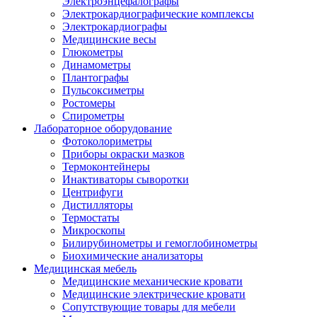
Электроэнцефалографы
Электрокардиографические комплексы
Электрокардиографы
Медицинские весы
Глюкометры
Динамометры
Плантографы
Пульсоксиметры
Ростомеры
Спирометры
Лабораторное оборудование
Фотоколориметры
Приборы окраски мазков
Термоконтейнеры
Инактиваторы сыворотки
Центрифуги
Дистилляторы
Термостаты
Микроскопы
Билирубинометры и гемоглобинометры
Биохимические анализаторы
Медицинская мебель
Медицинские механические кровати
Медицинские электрические кровати
Сопутствующие товары для мебели