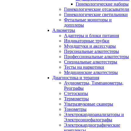
Гинекологические наборы
Гинекологические отсасыватели
Гинекологические светильники
Фетальные мониторы и
допплеры
Алкометры
Адаптеры и блоки питания
Индикаторные трубки
Мундштуки и аксессуары
Персональные алкотестеры
Профессиональные алкотестеры
Специальные алкотестеры
Тесты на наркотики
Медицинские алкотестеры
Диагностика и терапия
Аудиометры, Тимпанометры,
Реографы
Стетоскопы
Термометры
Ультразвуковые сканеры
Тонометры
Электрокардиоанализаторы и
Электроэнцефалографы
Электрокардиографические
комплексы