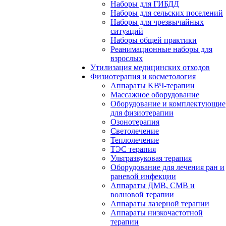
Наборы для ГИБДД
Наборы для сельских поселений
Наборы для чрезвычайных
ситуаций
Наборы общей практики
Реанимационные наборы для
взрослых
Утилизация медицинских отходов
Физиотерапия и косметология
Аппараты KВЧ-терапии
Массажное оборудование
Оборудование и комплектующие
для физиотерапии
Озонотерапия
Светолечение
Теплолечение
ТЭС терапия
Ультразвуковая терапия
Оборудование для лечения ран и
раневой инфекции
Аппараты ДМВ, СМВ и
волновой терапии
Аппараты лазерной терапии
Аппараты низкочастотной
терапии