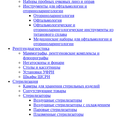
Наборы пробных очковых линз и оправ
Инструменты для офтальмологии и
оториноларингологии
Оториноларингология
Офтальмология
Офтальмологические и
оториноларингологические инструменты из
титанового сплава
Медицинские наборы для офтальмологии и
оториноларингологии
Рентгендиагностика
Маммографы, рентгеновские комплексы и
флюорографы
Негатоскопы и фонари
Столы и кассетницы
Установки УФРН
Шкафы ШСРН
Стерилизация
Камеры для хранения стерильных изделий
Сопутствующие товары
Стерилизаторы
Воздушные стерилизаторы
Воздушные стерилизаторы с охлаждением
Паровые стерилизаторы
Плазменные стерилизаторы