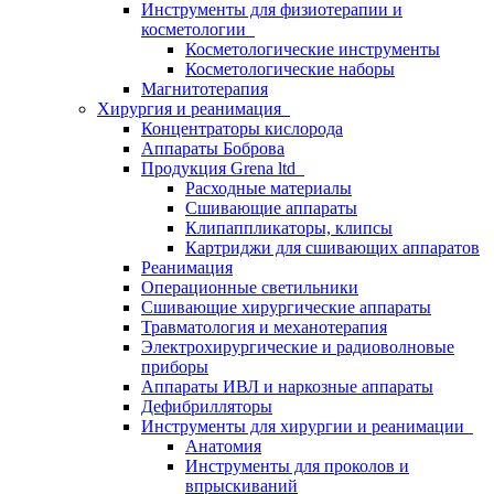
Инструменты для физиотерапии и
косметологии
Косметологические инструменты
Косметологические наборы
Магнитотерапия
Хирургия и реанимация
Концентраторы кислорода
Аппараты Боброва
Продукция Grena ltd
Расходные материалы
Сшивающие аппараты
Клипаппликаторы, клипсы
Картриджи для сшивающих аппаратов
Реанимация
Операционные светильники
Сшивающие хирургические аппараты
Травматология и механотерапия
Электрохирургические и радиоволновые
приборы
Аппараты ИВЛ и наркозные аппараты
Дефибрилляторы
Инструменты для хирургии и реанимации
Анатомия
Инструменты для проколов и
впрыскиваний