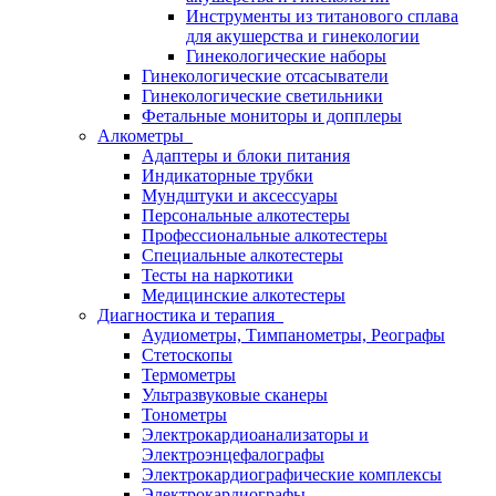
Инструменты из титанового сплава
для акушерства и гинекологии
Гинекологические наборы
Гинекологические отсасыватели
Гинекологические светильники
Фетальные мониторы и допплеры
Алкометры
Адаптеры и блоки питания
Индикаторные трубки
Мундштуки и аксессуары
Персональные алкотестеры
Профессиональные алкотестеры
Специальные алкотестеры
Тесты на наркотики
Медицинские алкотестеры
Диагностика и терапия
Аудиометры, Тимпанометры, Реографы
Стетоскопы
Термометры
Ультразвуковые сканеры
Тонометры
Электрокардиоанализаторы и
Электроэнцефалографы
Электрокардиографические комплексы
Электрокардиографы