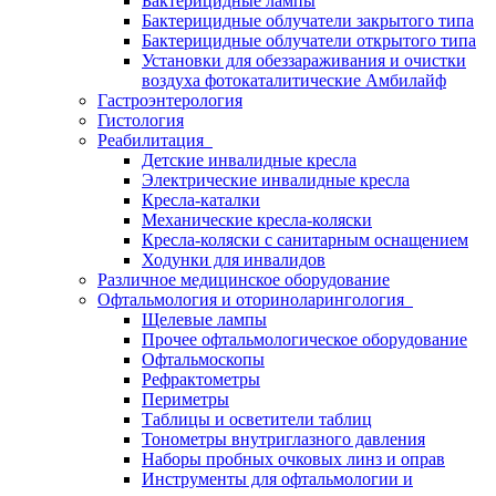
Бактерицидные лампы
Бактерицидные облучатели закрытого типа
Бактерицидные облучатели открытого типа
Установки для обеззараживания и очистки
воздуха фотокаталитические Амбилайф
Гастроэнтерология
Гистология
Реабилитация
Детские инвалидные кресла
Электрические инвалидные кресла
Кресла-каталки
Механические кресла-коляски
Кресла-коляски с санитарным оснащением
Ходунки для инвалидов
Различное медицинское оборудование
Офтальмология и оториноларингология
Щелевые лампы
Прочее офтальмологическое оборудование
Офтальмоскопы
Рефрактометры
Периметры
Таблицы и осветители таблиц
Тонометры внутриглазного давления
Наборы пробных очковых линз и оправ
Инструменты для офтальмологии и