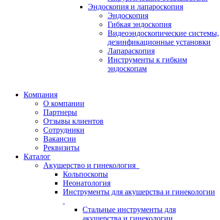
Эндоскопия и лапароскопия
Эндоскопия
Гибкая эндоскопия
Видеоэндоскопические системы,
дезинфикационные установки
Лапараскопия
Инструменты к гибким
эндоскопам
Компания
О компании
Партнеры
Отзывы клиентов
Сотрудники
Вакансии
Реквизиты
Каталог
Акушерство и гинекология
Кольпоскопы
Неонатология
Инструменты для акушерства и гинекологии
Стальные инструменты для
акушерства и гинекологии