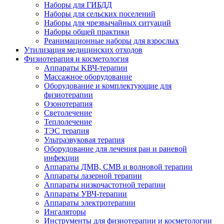
Наборы для ГИБДД
Наборы для сельских поселений
Наборы для чрезвычайных ситуаций
Наборы общей практики
Реанимационные наборы для взрослых
Утилизация медицинских отходов
Физиотерапия и косметология
Аппараты KВЧ-терапии
Массажное оборудование
Оборудование и комплектующие для
физиотерапии
Озонотерапия
Светолечение
Теплолечение
ТЭС терапия
Ультразвуковая терапия
Оборудование для лечения ран и раневой
инфекции
Аппараты ДМВ, СМВ и волновой терапии
Аппараты лазерной терапии
Аппараты низкочастотной терапии
Аппараты УВЧ-терапии
Аппараты электротерапии
Ингаляторы
Инструменты для физиотерапии и косметологии