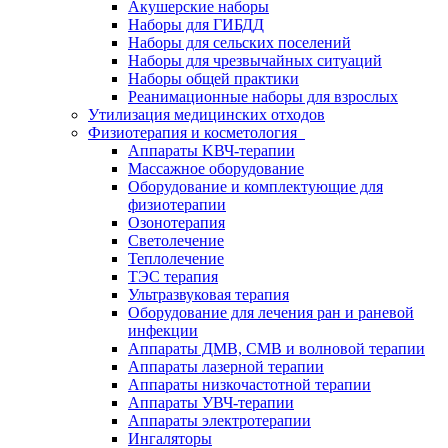
Акушерские наборы
Наборы для ГИБДД
Наборы для сельских поселений
Наборы для чрезвычайных ситуаций
Наборы общей практики
Реанимационные наборы для взрослых
Утилизация медицинских отходов
Физиотерапия и косметология
Аппараты KВЧ-терапии
Массажное оборудование
Оборудование и комплектующие для
физиотерапии
Озонотерапия
Светолечение
Теплолечение
ТЭС терапия
Ультразвуковая терапия
Оборудование для лечения ран и раневой
инфекции
Аппараты ДМВ, СМВ и волновой терапии
Аппараты лазерной терапии
Аппараты низкочастотной терапии
Аппараты УВЧ-терапии
Аппараты электротерапии
Ингаляторы