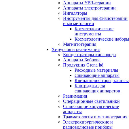
Аппараты УВЧ-терапии
Аппараты электротерапии
Ингаляторы
Инструменты для физиотерапии
и косметологии
Косметологические
инструменты
Косметологические набор
Магнитотерапия
Хирургия и реанимация
Концентраторы кислорода
Аппараты Боброва
Продукция Grena ltd
Расходные материалы
Сшивающие аппараты
Клипаппликаторы, клипсы
Картриджи для
сшивающих аппаратов
Реанимация
Операционные светильники
Сшивающие хирургические
аппараты
Травматология и механотерапия
Электрохирургические и
радиоволновые приборы