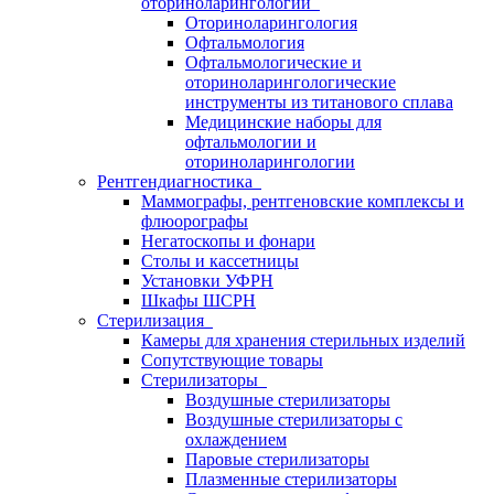
оториноларингологии
Оториноларингология
Офтальмология
Офтальмологические и
оториноларингологические
инструменты из титанового сплава
Медицинские наборы для
офтальмологии и
оториноларингологии
Рентгендиагностика
Маммографы, рентгеновские комплексы и
флюорографы
Негатоскопы и фонари
Столы и кассетницы
Установки УФРН
Шкафы ШСРН
Стерилизация
Камеры для хранения стерильных изделий
Сопутствующие товары
Стерилизаторы
Воздушные стерилизаторы
Воздушные стерилизаторы с
охлаждением
Паровые стерилизаторы
Плазменные стерилизаторы