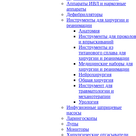
Аппараты ИВЛ и наркозные
аппараты
Дефибрилляторы
Инструменты для хирургии и
реанимации
Анатомия
Инструменты для проколо
и впрыскиваний
Инструменты из
титанового сплава для
хирургии и реанимации
Медицинские наборы для
хирургии и реанимации
Нейрохирургия
Общая хирургия
Инструмент для
травматологии и
механотерапии
Урология
Инфузионные шприцевые
насосы
Ларингоскопы
Лупы
Мониторы
Хирургические отсасыватели