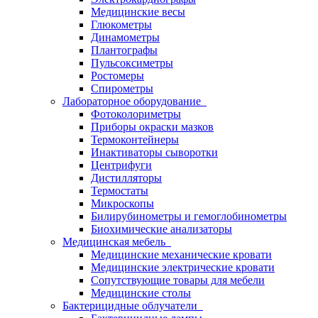
Медицинские весы
Глюкометры
Динамометры
Плантографы
Пульсоксиметры
Ростомеры
Спирометры
Лабораторное оборудование
Фотоколориметры
Приборы окраски мазков
Термоконтейнеры
Инактиваторы сыворотки
Центрифуги
Дистилляторы
Термостаты
Микроскопы
Билирубинометры и гемоглобинометры
Биохимические анализаторы
Медицинская мебель
Медицинские механические кровати
Медицинские электрические кровати
Сопутствующие товары для мебели
Медицинские столы
Бактерицидные облучатели