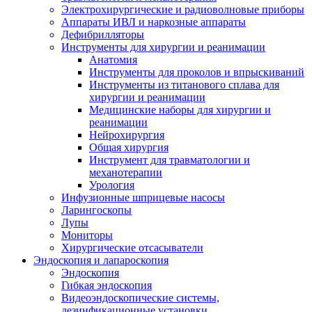
Электрохирургические и радиоволновые приборы
Аппараты ИВЛ и наркозные аппараты
Дефибрилляторы
Инструменты для хирургии и реанимации
Анатомия
Инструменты для проколов и впрыскиваний
Инструменты из титанового сплава для
хирургии и реанимации
Медицинские наборы для хирургии и
реанимации
Нейрохирургия
Общая хирургия
Инструмент для травматологии и
механотерапии
Урология
Инфузионные шприцевые насосы
Ларингоскопы
Лупы
Мониторы
Хирургические отсасыватели
Эндоскопия и лапароскопия
Эндоскопия
Гибкая эндоскопия
Видеоэндоскопические системы,
дезинфикационные установки